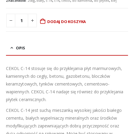
Znaczników:
25kg
,
biały
,
c-14
,
c14
,
cekol
,
do kamienia
,
do płytek
,
klej
DODAJ DO KOSZYKA
OPIS
CEKOL C-14 stosuje się do przyklejania płyt marmurowych,
kamiennych do cegły, betonu, gazobetonu, bloczków
keramzytowych, tynków cementowych, cementowo-
wapiennych. CEKOL C-14 nadaje się również do przyklejania
płytek ceramicznych.
CEKOL C-14 jest suchą mieszanką wysokiej jakości białego
cementu, białych wypełniaczy mineralnych oraz środków
modyfikujących zapewniających dobrą przyczepność oraz
dużą odporność na spływanie. Może być stosowany w