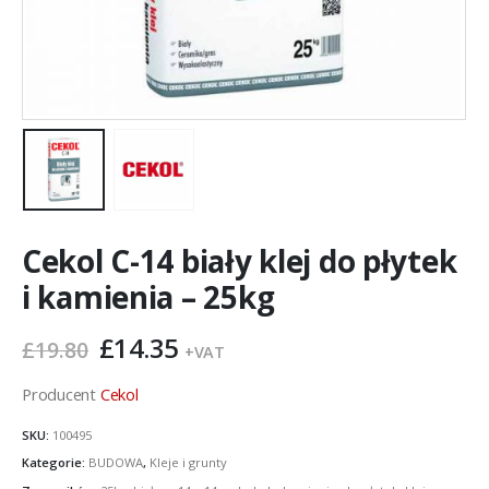
Cekol C-14 biały klej do płytek
i kamienia – 25kg
Pierwotna
Aktualna
£
14.35
£
19.80
+VAT
cena
cena
wynosiła:
wynosi:
Producent
Cekol
£19.80.
£14.35.
SKU:
100495
Kategorie:
BUDOWA
,
Kleje i grunty