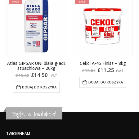
SALE
SALE
Atlas GIPSAR UNI biała gładź
Cekol A-45 Finisz – 8kg
szpachlowa – 20kg
Pierwotna
Aktualna
£
11.25
£
13.64
+VAT
a
Pierwotna
Aktualna
cena
cena
£
14.50
£
15.82
+VAT
cena
cena
wynosiła:
wynosi:
DODAJ DO KOSZYKA
wynosiła:
wynosi:
£13.64.
£11.25.
DODAJ DO KOSZYKA
£15.82.
£14.50.
Bądź w kontakcie!
TWICKENHAM