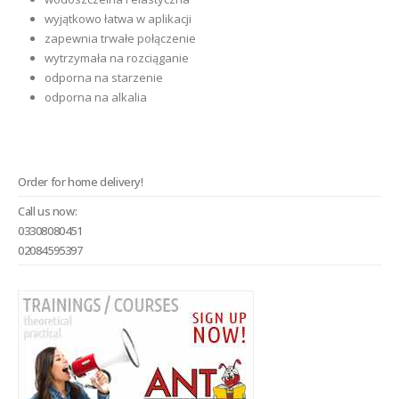
wyjątkowo łatwa w aplikacji
zapewnia trwałe połączenie
wytrzymała na rozciąganie
odporna na starzenie
odporna na alkalia
Order for home delivery!
Call us now:
03308080451
02084595397