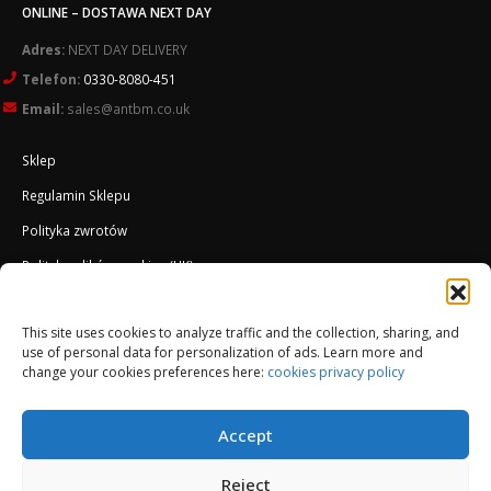
ONLINE – DOSTAWA NEXT DAY
Adres:
NEXT DAY DELIVERY
Telefon:
0330-8080-451
Email:
sales@antbm.co.uk
Sklep
Regulamin Sklepu
Polityka zwrotów
Polityka plików cookies (UK)
O Firmie
This site uses cookies to analyze traffic and the collection, sharing, and
Docieplenie EWI ETICS
use of personal data for personalization of ads. Learn more and
change your cookies preferences here:
cookies privacy policy
Accept
Reject