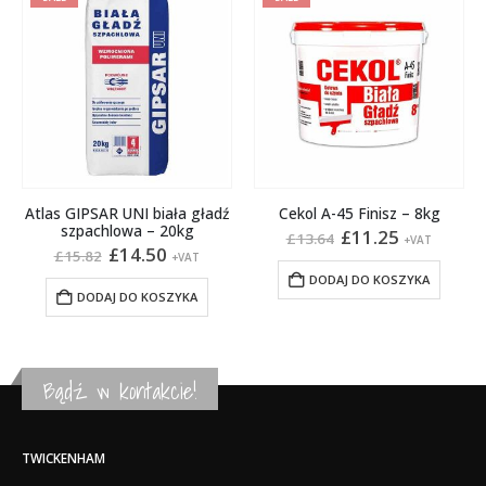
Atlas GIPSAR UNI biała gładź
Cekol A-45 Finisz – 8kg
szpachlowa – 20kg
Pierwotna
Aktualna
£
11.25
£
13.64
+VAT
na
Pierwotna
Aktualna
cena
cena
£
14.50
£
15.82
+VAT
cena
cena
wynosiła:
wynosi:
DODAJ DO KOSZYKA
:
wynosiła:
wynosi:
£13.64.
£11.25.
DODAJ DO KOSZYKA
£15.82.
£14.50.
Bądź w kontakcie!
TWICKENHAM