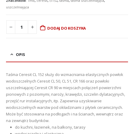
Znaczników:
1mb
,
ceresit
,
cl152
,
taśma
,
taśma uszczelniająca
,
uszczelniająca
DODAJ DO KOSZYKA
OPIS
Taśma Ceresit CL 152 służy do wzmacniania elastycznych powłok
wodoszczelnych Ceresit CL 50, CL 51, CR 166 oraz powłoki
uszczelniającej Ceresit CR 90 w miejscach połączeń powierzchni
pionowych z poziomymi, naroży, krawędzi, szczelin dylatacyjnych,
przejść rur instalacyjnych, itp. Zapewnia uzyskiwanie
wodoszczelnych warstw pod okładzinami z płytek ceramicznych.
Może być stosowana na podłogach i na ścianach, wewnątrz oraz
na zewnątrz budynków.
do kuchni, łazienek, na balkony, tarasy
wodoszczelna i elastyczna