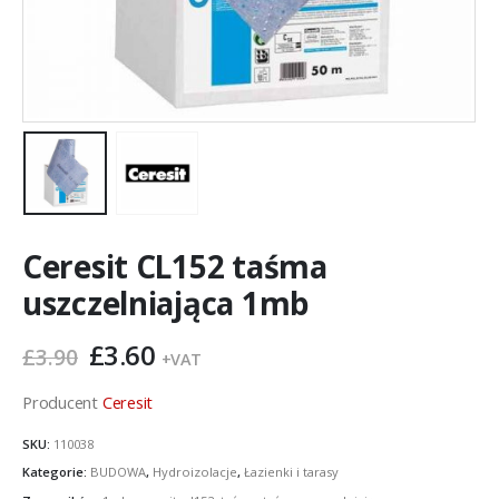
Ceresit CL152 taśma
uszczelniająca 1mb
Pierwotna
Aktualna
£
3.60
£
3.90
+VAT
cena
cena
wynosiła:
wynosi:
Producent
Ceresit
£3.90.
£3.60.
SKU:
110038
Kategorie:
BUDOWA
,
Hydroizolacje
,
Łazienki i tarasy