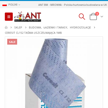
POLSKI
ANT BM - MROWKA - Polska hurtownia budowlana w UK
0
SKLEP
BUDOWA
,
ŁAZIENKI I TARASY
,
HYDROIZOLACJE
CERESIT CL152 TAŚMA USZCZELNIAJĄCA 1MB
SALE