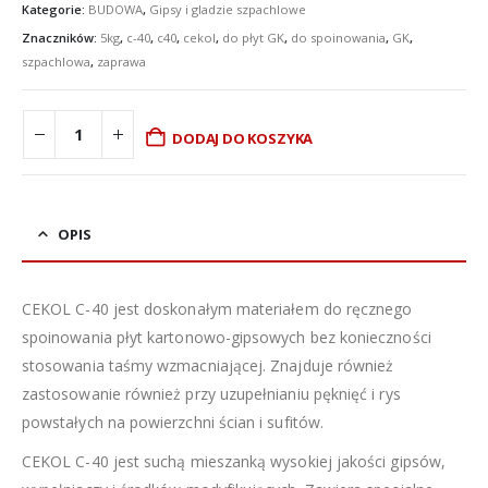
Kategorie:
BUDOWA
,
Gipsy i gladzie szpachlowe
Znaczników:
5kg
,
c-40
,
c40
,
cekol
,
do płyt GK
,
do spoinowania
,
GK
,
szpachlowa
,
zaprawa
DODAJ DO KOSZYKA
OPIS
CEKOL C-40 jest doskonałym materiałem do ręcznego
spoinowania płyt kartonowo-gipsowych bez konieczności
stosowania taśmy wzmacniającej. Znajduje również
zastosowanie również przy uzupełnianiu pęknięć i rys
powstałych na powierzchni ścian i sufitów.
CEKOL C-40 jest suchą mieszanką wysokiej jakości gipsów,