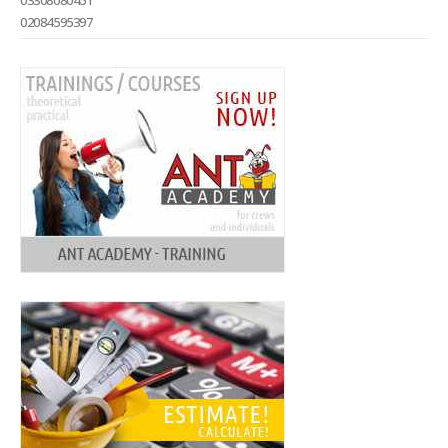
03308080451
02084595397