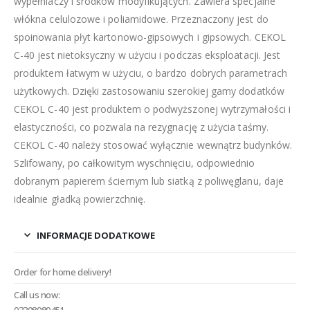
wypełniaczy i środków modyfikujących. Zawiera specjalne
włókna celulozowe i poliamidowe. Przeznaczony jest do
spoinowania płyt kartonowo-gipsowych i gipsowych. CEKOL
C-40 jest nietoksyczny w użyciu i podczas eksploatacji. Jest
produktem łatwym w użyciu, o bardzo dobrych parametrach
użytkowych. Dzięki zastosowaniu szerokiej gamy dodatków
CEKOL C-40 jest produktem o podwyższonej wytrzymałości i
elastyczności, co pozwala na rezygnację z użycia taśmy.
CEKOL C-40 należy stosować wyłącznie wewnątrz budynków.
Szlifowany, po całkowitym wyschnięciu, odpowiednio
dobranym papierem ściernym lub siatką z poliwęglanu, daje
idealnie gładką powierzchnię.
INFORMACJE DODATKOWE
Order for home delivery!
Call us now: