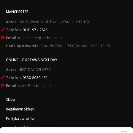
MANCHESTER
Adres:
Unit 8, Westbrook Trading Estate, M17 1AY
Telefon:
0161-971-2821
Email:
manchester@antbm.co.uk
Godziny otwarcia:
Pon - Pt: 7:00 - 17:00; Sobota: 8:00 - 13:00
ONLINE – DOSTAWA NEXT DAY
Adres:
NEXT DAY DELIVERY
Telefon:
0330-8080-451
Email:
sales@antbm.co.uk
Sklep
Regulamin Sklepu
Polityka zwrotów
Polityka plików cookies (UK)