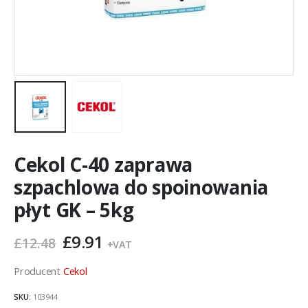
Cekol C-40 zaprawa
szpachlowa do spoinowania
płyt GK – 5kg
Pierwotna
Aktualna
£
9.91
£
12.48
+VAT
cena
cena
wynosiła:
wynosi:
Producent
Cekol
£12.48.
£9.91.
SKU:
103944