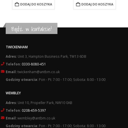
wynosiła:
wynosi:
wynosiła:
wynosi:
DODAJ DO KOSZYKA
DODAJ DO KOSZYKA
£25.87.
£20.91.
£109.08.
£92.48.
Bądź w kontakcie!
TWICKENHAM
Adres:
Unit 3, Hampton Business Park, TW13 6DB
Telefon:
0330-8080-451
Email:
twickenham@antbm.co.uk
Godziny otwarcia:
Pon - Pt: 7:00 - 17:00; Sobota: 8:00 - 13:00
WEMBLEY
Adres:
Unit 10, Propeller Park, NW10 0AB
Telefon:
0208-459-5397
Email:
wembley@antbm.co.uk
Godziny otwarcia:
Pon - Pt: 7:00 - 17:00; Sobota: 8:00 - 13:00