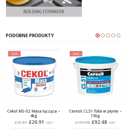
PODOBNE PRODUKTY
SALE
SALE
Cekol MS-02 Masa łącząca –
Ceresit CL51 folia w płynie –
4kg
15kg
na
Pierwotna
Aktualna
Pierwotna
Aktualna
£
20.91
£
92.48
£
25.87
£
109.08
+VAT
+VAT
:
cena
cena
cena
cena