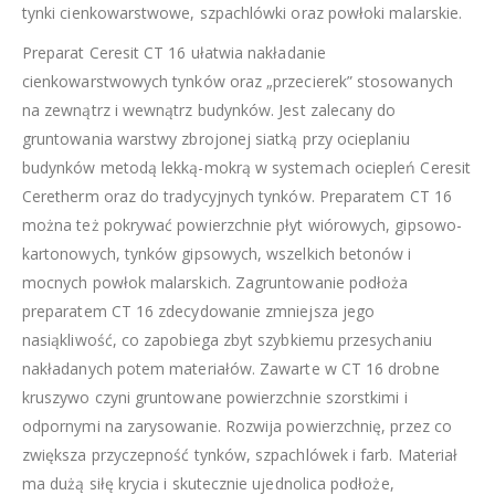
tynki cienkowarstwowe, szpachlówki oraz powłoki malarskie.
Preparat Ceresit CT 16 ułatwia nakładanie
cienkowarstwowych tynków oraz „przecierek” stosowanych
na zewnątrz i wewnątrz budynków. Jest zalecany do
gruntowania warstwy zbrojonej siatką przy ocieplaniu
budynków metodą lekką-mokrą w systemach ociepleń Ceresit
Ceretherm oraz do tradycyjnych tynków. Preparatem CT 16
można też pokrywać powierzchnie płyt wiórowych, gipsowo-
kartonowych, tynków gipsowych, wszelkich betonów i
mocnych powłok malarskich. Zagruntowanie podłoża
preparatem CT 16 zdecydowanie zmniejsza jego
nasiąkliwość, co zapobiega zbyt szybkiemu przesychaniu
nakładanych potem materiałów. Zawarte w CT 16 drobne
kruszywo czyni gruntowane powierzchnie szorstkimi i
odpornymi na zarysowanie. Rozwija powierzchnię, przez co
zwiększa przyczepność tynków, szpachlówek i farb. Materiał
ma dużą siłę krycia i skutecznie ujednolica podłoże,