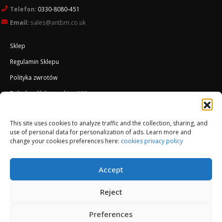
Telefon:
0330-8080-451
Email:
sales@antbm.co.uk
Sklep
Regulamin Sklepu
Polityka zwrotów
Polityka plików cookies (UK)
O Firmie
This site uses cookies to analyze traffic and the collection, sharing, and
Docieplenie EWI ETICS
use of personal data for personalization of ads. Learn more and
change your cookies preferences here:
cookies privacy policy
Accept
Reject
Preferences