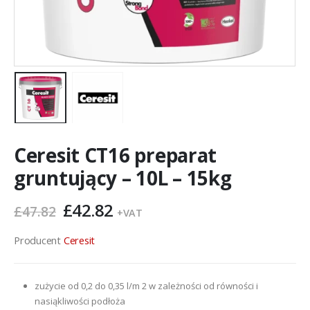
Ceresit CT16 preparat
gruntujący – 10L – 15kg
Pierwotna
Aktualna
£
42.82
£
47.82
+VAT
cena
cena
wynosiła:
wynosi:
Producent
Ceresit
£47.82.
£42.82.
zużycie od 0,2 do 0,35 l/m 2 w zależności od równości i
nasiąkliwości podłoża