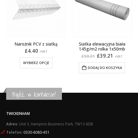
Narożnik PCV z siatką
Siatka elewacyjna biała
145g/m2 rolka 1x50mb
£
4.40
+VAT
na
Pierwotna
Aktualna
£
39.21
£
50.21
Ten produkt ma wiele wariantów. Opcje można wybrać na stronie produktu
+VAT
cena
cena
WYBIERZ OPCJE
:
wynosiła:
wynosi:
DODAJ DO KOSZYKA
£50.21.
£39.21.
Bądź w kontakcie!
TWICKENHAM
Adres:
Unit 3, Hampton Business Park, TW13 6DB
Telefon:
0330-8080-451