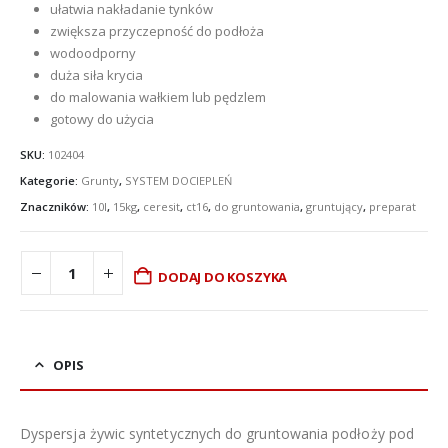
ułatwia nakładanie tynków
zwiększa przyczepność do podłoża
wodoodporny
duża siła krycia
do malowania wałkiem lub pędzlem
gotowy do użycia
SKU:
102404
Kategorie:
Grunty
,
SYSTEM DOCIEPLEŃ
Znaczników:
10l
,
15kg
,
ceresit
,
ct16
,
do gruntowania
,
gruntujący
,
preparat
DODAJ DO KOSZYKA
OPIS
Dyspersja żywic syntetycznych do gruntowania podłoży pod