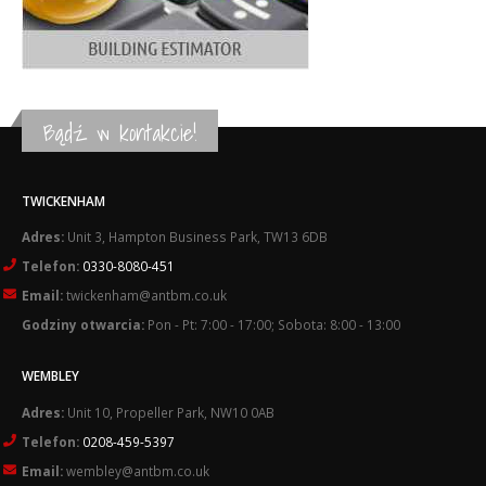
Bądź w kontakcie!
TWICKENHAM
Adres:
Unit 3, Hampton Business Park, TW13 6DB
Telefon:
0330-8080-451
Email:
twickenham@antbm.co.uk
Godziny otwarcia:
Pon - Pt: 7:00 - 17:00; Sobota: 8:00 - 13:00
WEMBLEY
Adres:
Unit 10, Propeller Park, NW10 0AB
Telefon:
0208-459-5397
Email:
wembley@antbm.co.uk