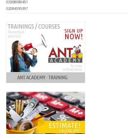
03308080451
02084595397