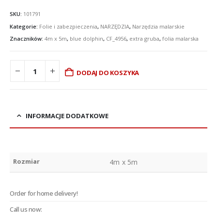
cena
cena
wynosiła:
wynosi:
SKU:
101791
£4.52.
£3.78.
Kategorie:
Folie i zabezpieczenia
,
NARZĘDZIA
,
Narzędzia malarskie
Znaczników:
4m x 5m
,
blue dolphin
,
CF_4956
,
extra gruba
,
folia malarska
DODAJ DO KOSZYKA
INFORMACJE DODATKOWE
Rozmiar
4m x 5m
Order for home delivery!
Call us now: