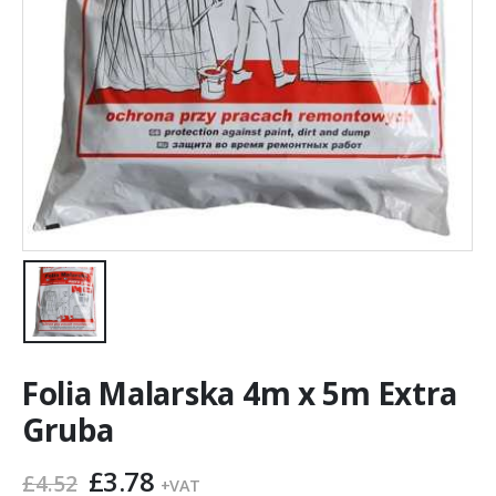
Folia Malarska 4m x 5m Extra
Gruba
Pierwotna
Aktualna
£
3.78
£
4.52
+VAT