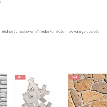
ża.
iada zdolność „maskowania” niedoskonałości malowanego podłoża
SALE
SALE