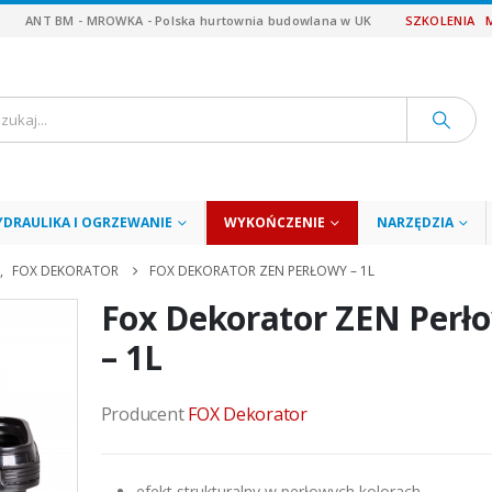
ANT BM - MROWKA - Polska hurtownia budowlana w UK
SZKOLENIA
YDRAULIKA I OGRZEWANIE
WYKOŃCZENIE
NARZĘDZIA
,
FOX DEKORATOR
FOX DEKORATOR ZEN PERŁOWY – 1L
Fox Dekorator ZEN Perł
– 1L
Producent
FOX Dekorator
efekt strukturalny w perłowych kolorach