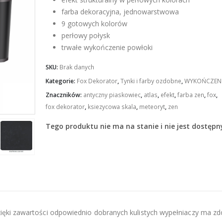
farba dekoracyjna, jednowarstwowa
9 gotowych kolorów
perłowy połysk
trwałe wykończenie powłoki
SKU:
Brak danych
Kategorie:
Fox Dekorator
,
Tynki i farby ozdobne
,
WYKOŃCZENI
Znaczników:
antyczny piaskowiec
,
atlas
,
efekt
,
farba zen
,
fox
,
fox dekorator
,
ksiezycowa skala
,
meteoryt
,
zen
Tego produktu nie ma na stanie i nie jest dostępn
dzięki zawartości odpowiednio dobranych kulistych wypełniaczy ma zd