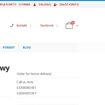
MOJE KONTO
O FIRMIE
ZALOGUJ
ZAŁÓŻ KONTO
0
kontakt
|
facebook
|
PORADY
BLOG
owy
Order for home delivery!
Call us now:
03308080451
02084595397