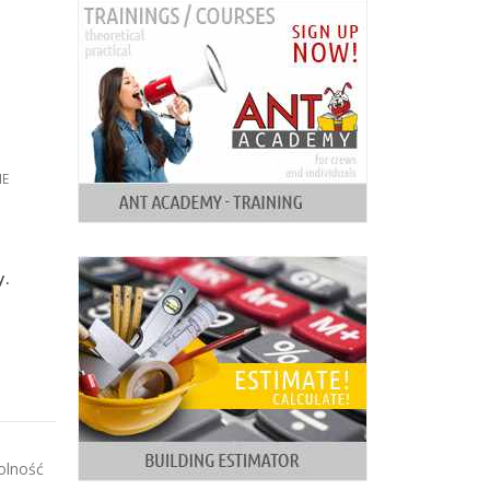
E
y.
olność