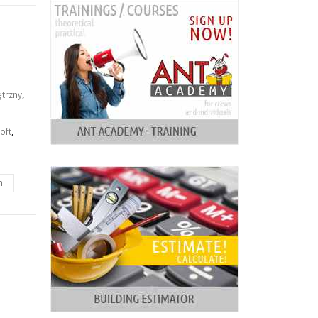
trzny
,
loft
,
m