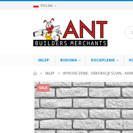
POLSKI
SKLEP:
BUDOWA
DOCIEPLENIE
H
SKLEP
WYKOŃCZENIE
,
DEKORACJE ŚCIAN
,
KAM
SALE