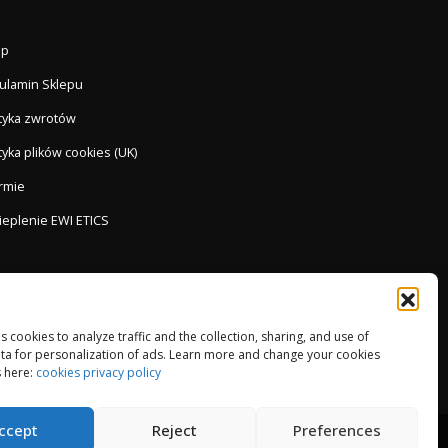
ep
ulamin Sklepu
ityka zwrotów
tyka plików cookies (UK)
irmie
ieplenie EWI ETICS
es cookies to analyze traffic and the collection, sharing, and use of
ta for personalization of ads. Learn more and change your cookies
 here:
cookies privacy policy
ccept
Reject
Preferences