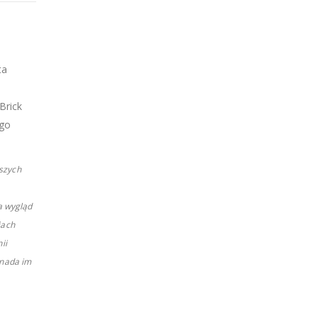
ta
Brick
ego
szych
a wygląd
iach
ii
 nada im