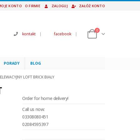
MOJE KONTO
O FIRMIE
ZALOGUJ
ZAŁÓŻ KONTO
0
kontakt
|
facebook
|
PORADY
BLOG
ELEWACYJNY LOFT BRICK BIAŁY
T
Order for home delivery!
Call us now:
03308080451
02084595397