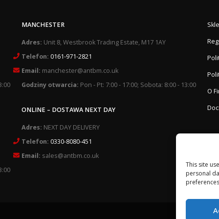
MANCHESTER
Skl
Reg
Adres:
Unit 8, Westbrook Trading Estate, M17 1AY
Telefon:
0161-971-2821
Pol
Email:
manchester@antbm.co.uk
Poli
3:00
Godziny otwarcia:
Pon - Pt: 7:00 - 17:00; Sobota: 8:00 - 13:00
O F
Doc
ONLINE – DOSTAWA NEXT DAY
Adres:
NEXT DAY DELIVERY
Telefon:
0330-8080-451
Email:
sales@antbm.co.uk
This site us
personal da
3:00
preferences
A