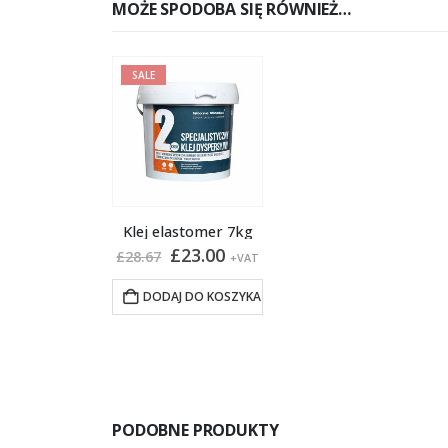
MOŻE SPODOBA SIĘ RÓWNIEŻ…
SALE
Klej elastomer 7kg
Pierwotna
Aktualna
£
23.00
£
28.67
+VAT
cena
cena
wynosiła:
wynosi:
DODAJ DO KOSZYKA
£28.67.
£23.00.
PODOBNE PRODUKTY