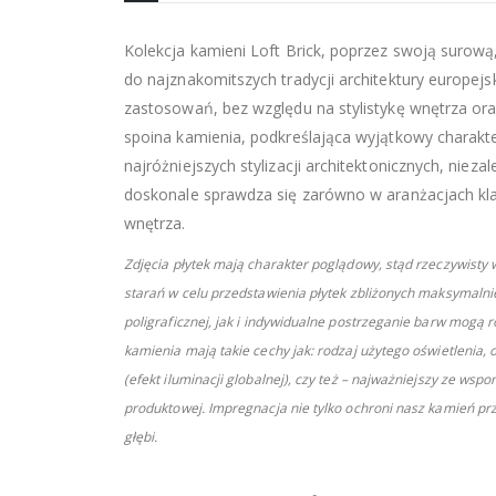
Kolekcja kamieni Loft Brick, poprzez swoją surową
do najznakomitszych tradycji architektury europejs
zastosowań, bez względu na stylistykę wnętrza oraz
spoina kamienia, podkreślająca wyjątkowy charakte
najróżniejszych stylizacji architektonicznych, niezal
doskonale sprawdza się zarówno w aranżacjach kla
wnętrza.
Zdjęcia płytek mają charakter poglądowy, stąd rzeczywist
starań w celu przedstawienia płytek zbliżonych maksymalnie
poligraficznej, jak i indywidualne postrzeganie barw mogą 
kamienia mają takie cechy jak: rodzaj użytego oświetlenia
(efekt iluminacji globalnej), czy też – najważniejszy ze w
produktowej. Impregnacja nie tylko ochroni nasz kamień pr
głębi.