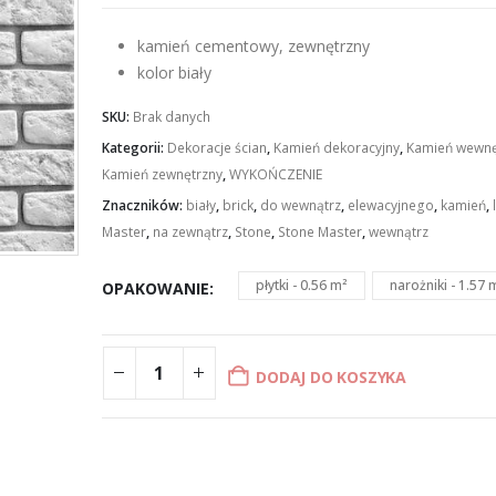
do
£32.92
kamień cementowy, zewnętrzny
kolor
biały
SKU:
Brak danych
Kategorii:
Dekoracje ścian
,
Kamień dekoracyjny
,
Kamień wewnę
Kamień zewnętrzny
,
WYKOŃCZENIE
Znaczników:
biały
,
brick
,
do wewnątrz
,
elewacyjnego
,
kamień
,
Master
,
na zewnątrz
,
Stone
,
Stone Master
,
wewnątrz
płytki - 0.56 m²
narożniki - 1.57 
OPAKOWANIE
DODAJ DO KOSZYKA