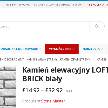
ANT BM - MROWKA - Polska hurtownia budowlana w UK
SZKOLENIA
YDRAULIKA I OGRZEWANIE
WYKOŃCZENIE
NARZĘDZIA
IEŃ DEKORACYJNY
,
KAMIEŃ WEWNĘTRZNY
,
KAMIEŃ ZEWNĘTRZNY
KAMIEŃ 
Kamień elewacyjny LOF
BRICK biały
Zakres
£
14.92
–
£
32.92
+VAT
cen:
od
Producent
Stone Master
£14.92