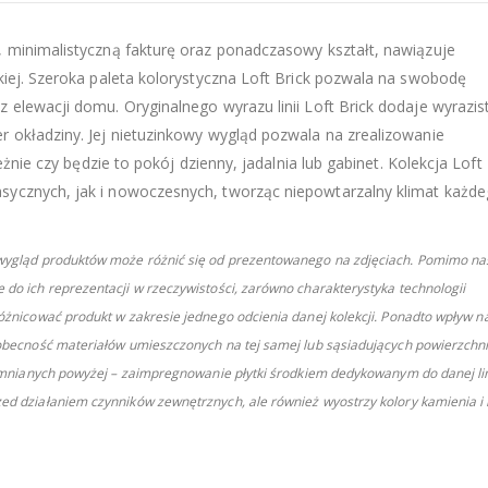
, minimalistyczną fakturę oraz ponadczasowy kształt, nawiązuje
kiej. Szeroka paleta kolorystyczna Loft Brick pozwala na swobodę
 elewacji domu. Oryginalnego wyrazu linii Loft Brick dodaje wyrazis
r okładziny. Jej nietuzinkowy wygląd pozwala na zrealizowanie
eżnie czy będzie to pokój dzienny, jadalnia lub gabinet. Kolekcja Loft 
sycznych, jak i nowoczesnych, tworząc niepowtarzalny klimat każd
y wygląd produktów może różnić się od prezentowanego na zdjęciach. Pomimo na
 do ich reprezentacji w rzeczywistości, zarówno charakterystyka technologii
różnicować produkt w zakresie jednego odcienia danej kolekcji. Ponadto wpływ n
, obecność materiałów umieszczonych na tej samej lub sąsiadujących powierzchn
spomnianych powyżej – zaimpregnowanie płytki środkiem dedykowanym do danej lin
zed działaniem czynników zewnętrznych, ale również wyostrzy kolory kamienia i