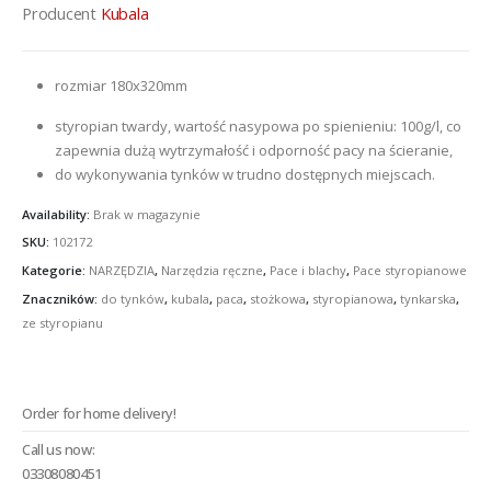
wynosiła:
wynosi:
Producent
Kubala
£4.75.
£3.17.
rozmiar 180x320mm
styropian twardy, wartość nasypowa po spienieniu: 100g/l, co
zapewnia dużą wytrzymałość i odporność pacy na ścieranie,
do wykonywania tynków w trudno dostępnych miejscach.
Availability:
Brak w magazynie
SKU:
102172
Kategorie:
NARZĘDZIA
,
Narzędzia ręczne
,
Pace i blachy
,
Pace styropianowe
Znaczników:
do tynków
,
kubala
,
paca
,
stożkowa
,
styropianowa
,
tynkarska
,
ze styropianu
Order for home delivery!
Call us now:
03308080451