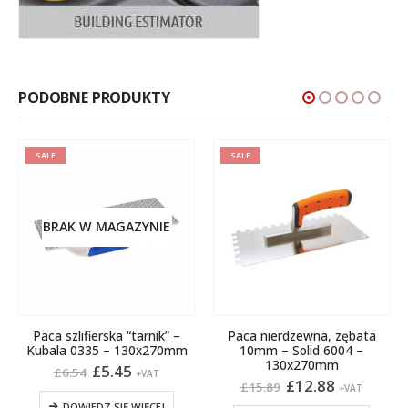
PODOBNE PRODUKTY
SALE
SALE
BRAK W MAGAZYNIE
Paca szlifierska “tarnik” –
Paca nierdzewna, zębata
Kubala 0335 – 130x270mm
10mm – Solid 6004 –
130x270mm
Pierwotna
Aktualna
£
5.45
£
6.54
+VAT
s
cena
cena
Pierwotna
Aktualna
£
12.88
£
15.89
+VAT
wynosiła:
wynosi:
cena
cena
ronie produktu
DOWIEDZ SIĘ WIĘCEJ