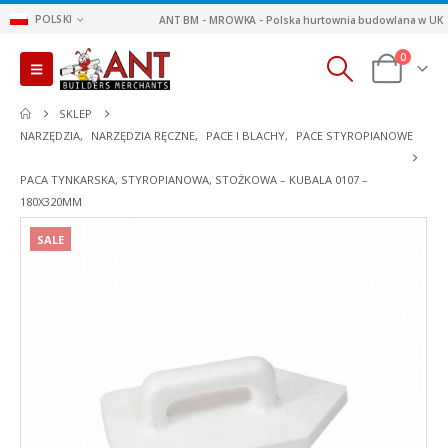
POLSKI
ANT BM - MROWKA - Polska hurtownia budowlana w UK
0
SKLEP
NARZĘDZIA
,
NARZĘDZIA RĘCZNE
,
PACE I BLACHY
,
PACE STYROPIANOWE
PACA TYNKARSKA, STYROPIANOWA, STOŻKOWA – KUBALA 0107 –
180X320MM
SALE