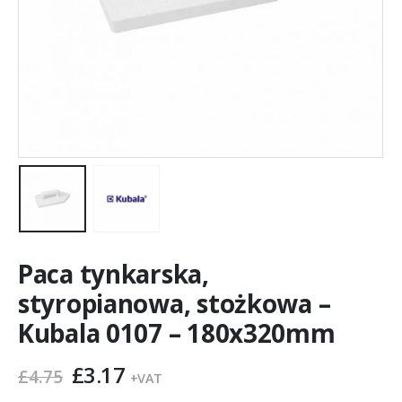
Paca tynkarska,
styropianowa, stożkowa –
Kubala 0107 – 180x320mm
Pierwotna
Aktualna
£
3.17
£
4.75
+VAT
cena
cena