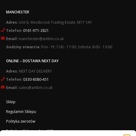
MANCHESTER
Adres:
Unit 8, Westbrook Trading Estate, M17 1AY
Telefon:
0161-971-2821
Email:
manchester@antbm.co.uk
Godziny otwarcia:
Pon - Pt: 7:00 - 17:00; Sobota: 8:00 - 13:00
ONLINE – DOSTAWA NEXT DAY
Adres:
NEXT DAY DELIVERY
Telefon:
0330-8080-451
Email:
sales@antbm.co.uk
Sklep
Regulamin Sklepu
Polityka zwrotów
Polityka plików cookies (UK)