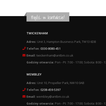
Bądź w kontakcie!
TWICKENHAM
Adres:
Unit 3, Hampton Business Park, TW13 6DB
Telefon:
0330-8080-451
Email:
twickenham@antbm.co.uk
Godziny otwarcia:
Pon - Pt: 7:00 - 17:00; Sobota: 8:00 - 1
WEMBLEY
Adres:
Unit 10, Propeller Park, NW10 0AB
Telefon:
0208-459-5397
Email:
wembley@antbm.co.uk
Godziny otwarcia:
Pon - Pt: 7:00 - 17:00; Sobota: 8:00 - 1