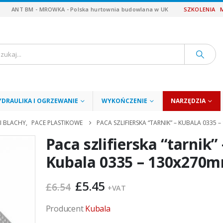
ANT BM - MROWKA - Polska hurtownia budowlana w UK
SZKOLENIA
YDRAULIKA I OGRZEWANIE
WYKOŃCZENIE
NARZĘDZIA
 I BLACHY
,
PACE PLASTIKOWE
PACA SZLIFIERSKA “TARNIK” – KUBALA 0335 
Paca szlifierska “tarnik” 
Kubala 0335 – 130x270
Pierwotna
Aktualna
£
5.45
£
6.54
+VAT
cena
cena
wynosiła:
wynosi:
Producent
Kubala
£6.54.
£5.45.