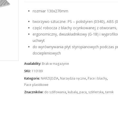
rozmiar 130x270mm
tworzywo sztuczne: PS – polistyren (0340), ABS (
część robocza z blachy ocynkowanej z otworami,
ergonomiczny, dwuskładnikowy (G-18) i wyprofil
uchwyt
do wyrównywania płyt styropianowych podczas p
dociepleniowych
Availability:
Brak w magazynie
SKU:
110189
Kategorie:
NARZĘDZIA
,
Narzędzia ręczne
,
Pace i blachy
,
Pace plastikowe
Znaczników:
do szlifowania
,
kubala
,
paca
,
szlifierska
,
tarnik