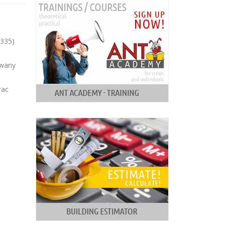
0335)
owany
rac