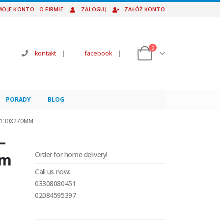
MOJE KONTO
O FIRMIE
ZALOGUJ
ZAŁÓŻ KONTO
0
kontakt
|
facebook
|
PORADY
BLOG
– 130X270MM
–
mm
Order for home delivery!
Call us now:
03308080451
02084595397