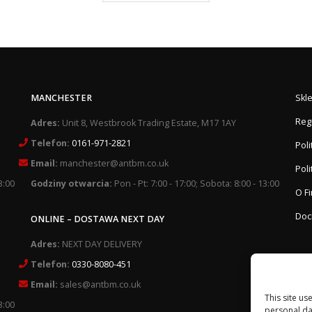
MANCHESTER
Skl
Reg
Adres:
Unit 8, Westbrook Trading Estate, M17 1AY
Telefon:
0161-971-2821
Pol
Email:
manchester@antbm.co.uk
Poli
3:00
Godziny otwarcia:
Pon - Pt: 7:00 - 17:00; Sobota: 8:00 - 13:00
O F
Doc
ONLINE – DOSTAWA NEXT DAY
Adres:
NEXT DAY DELIVERY
Telefon:
0330-8080-451
Email:
sales@antbm.co.uk
This site us
3:00
personal da