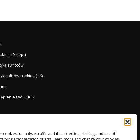
ep
ulamin Sklepu
ityka zwrotów
tyka plików cookies (UK)
irmie
ieplenie EWI ETICS
es cookies to analyze traffic and the collection, sharing, and use of
ta for personalization of ads. Learn more and change your cookies