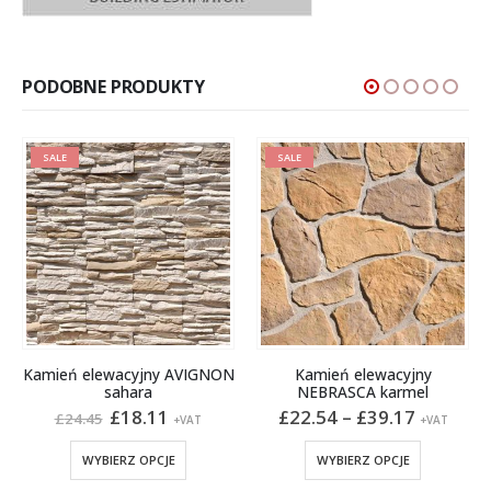
PODOBNE PRODUKTY
SALE
SALE
Kamień elewacyjny AVIGNON
Kamień elewacyjny
sahara
NEBRASCA karmel
na
Pierwotna
Aktualna
Zakres
£
18.11
£
22.54
–
£
39.17
£
24.45
+VAT
+VAT
:
cena
cena
cen:
Ten produkt ma wiele wariantów. Opcje można wybrać na stronie produktu
Ten produkt ma wiele wariantów. Opcje można wybrać na stronie produktu
wynosiła:
wynosi:
od
WYBIERZ OPCJE
WYBIERZ OPCJE
£24.45.
£18.11.
£22.54
do