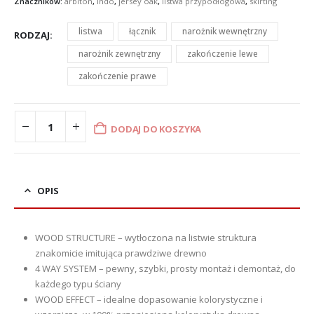
Znaczników:
arbiton
,
indo
,
jersey oak
,
listwa przypodłogowa
,
skirting
listwa
łącznik
narożnik wewnętrzny
RODZAJ
narożnik zewnętrzny
zakończenie lewe
zakończenie prawe
DODAJ DO KOSZYKA
OPIS
WOOD STRUCTURE – wytłoczona na listwie struktura
znakomicie imitująca prawdziwe drewno
4 WAY SYSTEM – pewny, szybki, prosty montaż i demontaż, do
każdego typu ściany
WOOD EFFECT – idealne dopasowanie kolorystyczne i