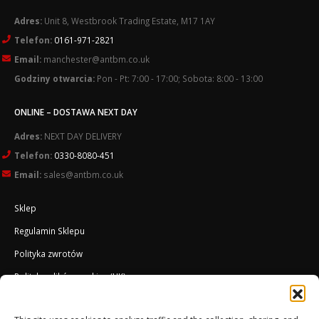
Adres:
Unit 8, Westbrook Trading Estate, M17 1AY
Telefon:
0161-971-2821
Email:
manchester@antbm.co.uk
Godziny otwarcia:
Pon - Pt: 7:00 - 17:00; Sobota: 8:00 - 13:00
ONLINE – DOSTAWA NEXT DAY
Adres:
NEXT DAY DELIVERY
Telefon:
0330-8080-451
Email:
sales@antbm.co.uk
Sklep
Regulamin Sklepu
Polityka zwrotów
Polityka plików cookies (UK)
O Firmie