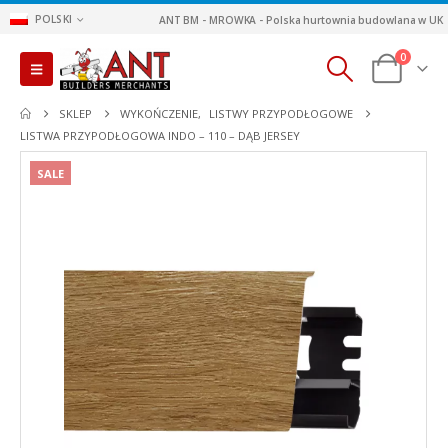
POLSKI
ANT BM - MROWKA - Polska hurtownia budowlana w UK
0
SKLEP
WYKOŃCZENIE
,
LISTWY PRZYPODŁOGOWE
LISTWA PRZYPODŁOGOWA INDO – 110 – DĄB JERSEY
SALE