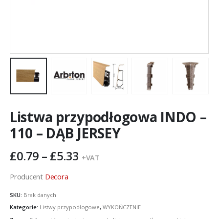
Listwa przypodłogowa INDO –
110 – DĄB JERSEY
Zakres
£
0.79
–
£
5.33
+VAT
cen:
od
Producent
Decora
£0.79
SKU:
Brak danych
do
Kategorie:
Listwy przypodłogowe
,
WYKOŃCZENIE
£5.33