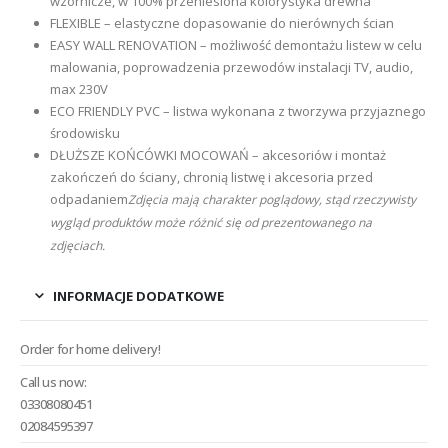
wzornicze, w 100% przeniesiona kolorystyka drewna
FLEXIBLE – elastyczne dopasowanie do nierównych ścian
EASY WALL RENOVATION – możliwość demontażu listew w celu
malowania, poprowadzenia przewodów instalacji TV, audio,
max 230V
ECO FRIENDLY PVC – listwa wykonana z tworzywa przyjaznego
środowisku
DŁUŻSZE KOŃCÓWKI MOCOWAŃ – akcesoriów i montaż
zakończeń do ściany, chronią listwę i akcesoria przed
odpadaniem
Zdjęcia mają charakter poglądowy, stąd rzeczywisty
wygląd produktów może różnić się od prezentowanego na
zdjęciach.
INFORMACJE DODATKOWE
Order for home delivery!
Call us now:
03308080451
02084595397