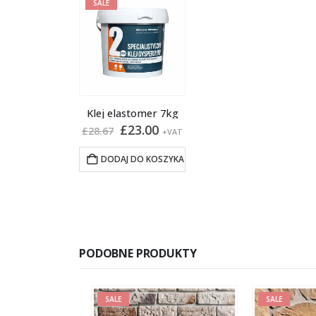
SALE
Klej elastomer 7kg
Pierwotna
Aktualna
£
23.00
£
28.67
+VAT
cena
cena
wynosiła:
wynosi:
DODAJ DO KOSZYKA
£28.67.
£23.00.
PODOBNE PRODUKTY
SALE
SALE