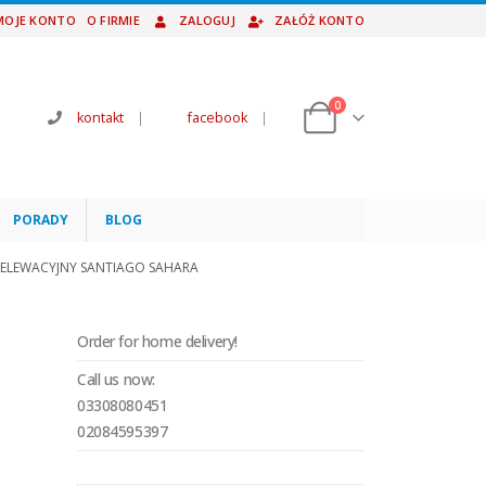
MOJE KONTO
O FIRMIE
ZALOGUJ
ZAŁÓŻ KONTO
0
kontakt
|
facebook
|
PORADY
BLOG
 ELEWACYJNY SANTIAGO SAHARA
Order for home delivery!
Call us now:
03308080451
02084595397