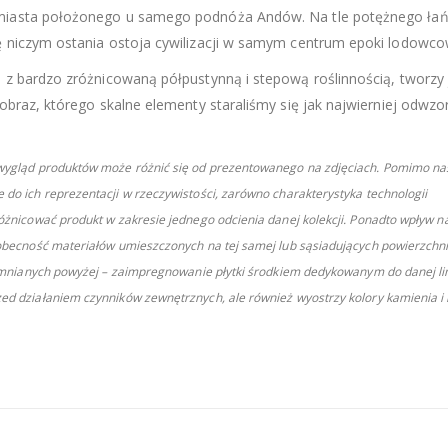
 miasta położonego u samego podnóża Andów. Na tle potężnego ła
ę niczym ostania ostoja cywilizacji w samym centrum epoki lodowco
 z bardzo zróżnicowaną półpustynną i stepową roślinnością, tworzy
jobraz, którego skalne elementy staraliśmy się jak najwierniej odwz
y wygląd produktów może różnić się od prezentowanego na zdjęciach. Pomimo na
 do ich reprezentacji w rzeczywistości, zarówno charakterystyka technologii
różnicować produkt w zakresie jednego odcienia danej kolekcji. Ponadto wpływ n
, obecność materiałów umieszczonych na tej samej lub sąsiadujących powierzchn
spomnianych powyżej – zaimpregnowanie płytki środkiem dedykowanym do danej lin
zed działaniem czynników zewnętrznych, ale również wyostrzy kolory kamienia i