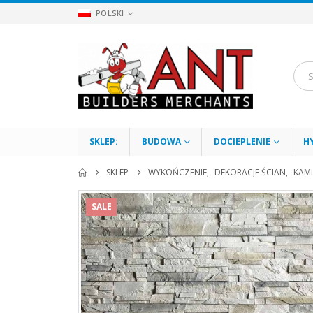
POLSKI
SKLEP:
BUDOWA
DOCIEPLENIE
H
SKLEP
WYKOŃCZENIE
,
DEKORACJE ŚCIAN
,
KAM
SALE