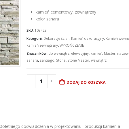
kamień cementowy, zewnętrzny
kolor
sahara
SKU:
103423
Kategorii:
Dekoracje ścian
,
Kamień dekoracyjny
,
Kamień wewnę
Kamień zewnętrzny
,
WYKOŃCZENIE
Znaczników:
do wewnątrz
,
elewacyjny
,
kamień
,
Master
,
na zew
sahara
,
santiago
,
Stone
,
Stone Master
,
wewnątrz
DODAJ DO KOSZYKA
toletniego doświadczenia w projektowaniu i produkcji kamienia