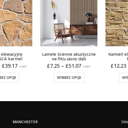
ewacyjny
Lamele ścienne akustyczne
Kamień ele
A karmel
na filcu jasny dąb
ka
Zakres
Zakres
39.17
£
7.25
–
£
51.07
£
12.23
–
+VAT
+VAT
cen:
cen:
Ten produkt ma wiele wariantów. Opcje można wybrać na stronie produktu
Ten produkt ma wiele wariantów. Opcje można wybrać na stronie produktu
od
od
 OPCJE
WYBIERZ OPCJE
WYBIE
£22.54
£7.25
do
do
£39.17
£51.07
MANCHESTER
Skl