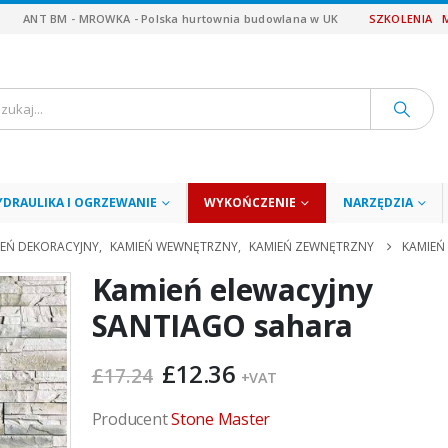
ANT BM - MROWKA - Polska hurtownia budowlana w UK
SZKOLENIA
YDRAULIKA I OGRZEWANIE
WYKOŃCZENIE
NARZĘDZIA
IEŃ DEKORACYJNY
,
KAMIEŃ WEWNĘTRZNY
,
KAMIEŃ ZEWNĘTRZNY
KAMIEŃ
Kamień elewacyjny
SANTIAGO sahara
Pierwotna
Aktualna
£
12.36
£
17.24
+VAT
cena
cena
wynosiła:
wynosi:
Producent
Stone Master
£17.24.
£12.36.