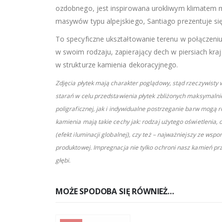
ozdobnego, jest inspirowana urokliwym klimatem
masywów typu alpejskiego, Santiago prezentuje si
To specyficzne ukształtowanie terenu w połączeniu
w swoim rodzaju, zapierający dech w piersiach kra
w strukturze kamienia dekoracyjnego.
Zdjęcia płytek mają charakter poglądowy, stąd rzeczywist
starań w celu przedstawienia płytek zbliżonych maksymalnie
poligraficznej, jak i indywidualne postrzeganie barw mogą 
kamienia mają takie cechy jak: rodzaj użytego oświetlenia
(efekt iluminacji globalnej), czy też – najważniejszy ze w
produktowej. Impregnacja nie tylko ochroni nasz kamień pr
głębi.
MOŻE SPODOBA SIĘ RÓWNIEŻ…