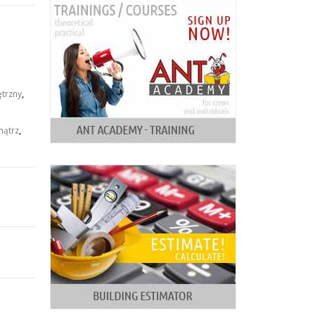
trzny
,
nątrz
,