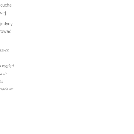
ńcucha
wej.
 jedyny
orować
szych
a wygląd
iach
ii
 nada im