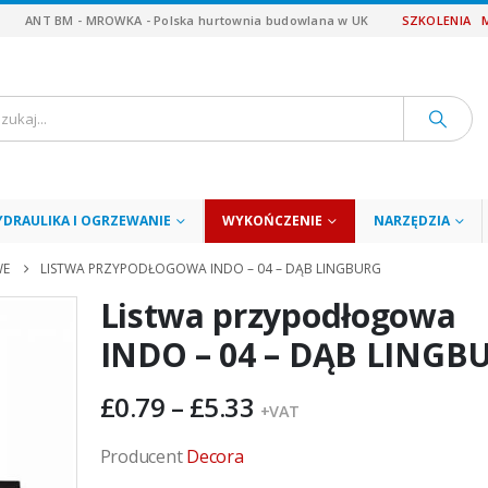
ANT BM - MROWKA - Polska hurtownia budowlana w UK
SZKOLENIA
YDRAULIKA I OGRZEWANIE
WYKOŃCZENIE
NARZĘDZIA
WE
LISTWA PRZYPODŁOGOWA INDO – 04 – DĄB LINGBURG
Listwa przypodłogowa
INDO – 04 – DĄB LINGB
Zakres
£
0.79
–
£
5.33
+VAT
cen:
od
Producent
Decora
£0.79