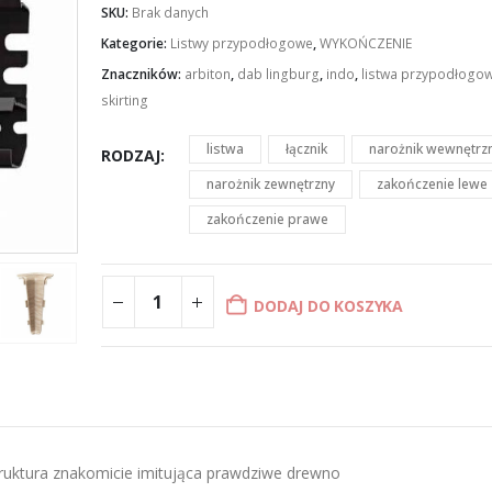
SKU:
Brak danych
do
£5.33
Kategorie:
Listwy przypodłogowe
,
WYKOŃCZENIE
Znaczników:
arbiton
,
dab lingburg
,
indo
,
listwa przypodłogo
skirting
listwa
łącznik
narożnik wewnętrz
RODZAJ
narożnik zewnętrzny
zakończenie lewe
zakończenie prawe
DODAJ DO KOSZYKA
uktura znakomicie imitująca prawdziwe drewno