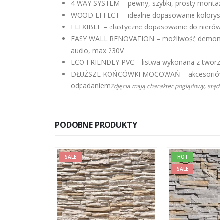
4 WAY SYSTEM – pewny, szybki, prosty montaż
WOOD EFFECT – idealne dopasowanie kolorysty
FLEXIBLE – elastyczne dopasowanie do nierów
EASY WALL RENOVATION – możliwość demontażu
audio, max 230V
ECO FRIENDLY PVC – listwa wykonana z tworz
DŁUŻSZE KOŃCÓWKI MOCOWAŃ – akcesoriów i m
odpadaniem
Zdjęcia mają charakter poglądowy, stąd
PODOBNE PRODUKTY
HOT
SALE
SALE