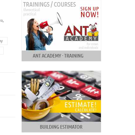
wa
,
ny