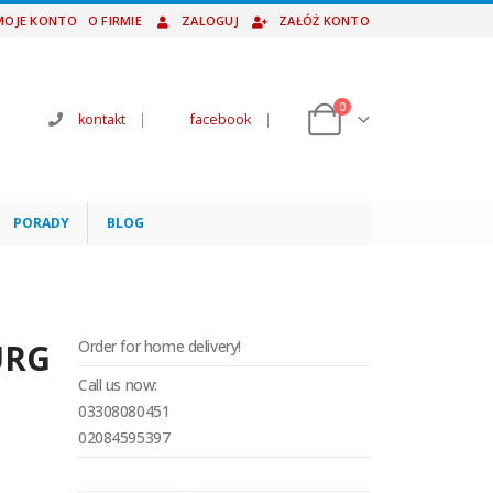
MOJE KONTO
O FIRMIE
ZALOGUJ
ZAŁÓŻ KONTO
0
kontakt
|
facebook
|
PORADY
BLOG
URG
Order for home delivery!
Call us now:
03308080451
02084595397