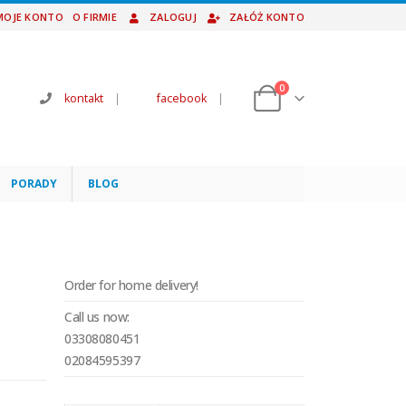
MOJE KONTO
O FIRMIE
ZALOGUJ
ZAŁÓŻ KONTO
0
kontakt
|
facebook
|
PORADY
BLOG
Order for home delivery!
Call us now:
03308080451
02084595397