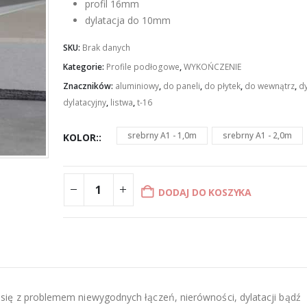
£4.91
profil 16mm
dylatacja do 10mm
SKU:
Brak danych
Kategorie:
Profile podłogowe
,
WYKOŃCZENIE
Znaczników:
aluminiowy
,
do paneli
,
do płytek
,
do wewnątrz
,
dy
dylatacyjny
,
listwa
,
t-16
srebrny A1 - 1,0m
srebrny A1 - 2,0m
KOLOR:
DODAJ DO KOSZYKA
ię z problemem niewygodnych łączeń, nierówności, dylatacji bądź