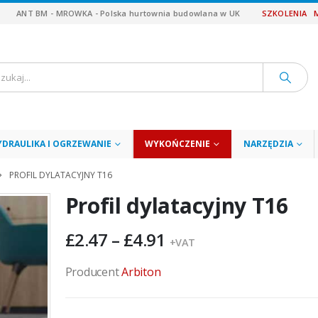
ANT BM - MROWKA - Polska hurtownia budowlana w UK
SZKOLENIA
YDRAULIKA I OGRZEWANIE
WYKOŃCZENIE
NARZĘDZIA
PROFIL DYLATACYJNY T16
Profil dylatacyjny T16
Zakres
£
2.47
–
£
4.91
+VAT
cen:
od
Producent
Arbiton
£2.47
do