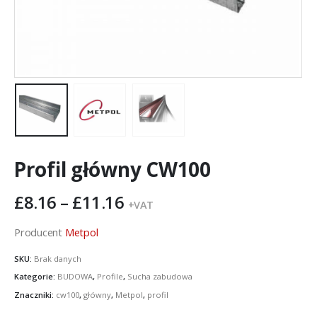
Profil główny CW100
Zakres
£
8.16
–
£
11.16
+VAT
cen:
od
Producent
Metpol
£8.16
SKU:
Brak danych
do
Kategorie:
BUDOWA
,
Profile
,
Sucha zabudowa
£11.16
Znaczniki:
cw100
,
główny
,
Metpol
,
profil