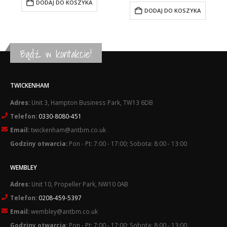
DODAJ DO KOSZYKA
£13.86.
£11.76.
wynosiła:
wynosi:
DODAJ DO KOSZYKA
£25.01.
£20.41.
Bądź w kontakcie!
TWICKENHAM
Adres:
Unit 3, Hampton Business Park, TW13 6DB
Telefon:
0330-8080-451
Email:
twickenham@antbm.co.uk
Godziny otwarcia:
Pon - Pt: 7:00 - 17:00; Sobota: 8:00 - 13:00
WEMBLEY
Adres:
Unit 10, Propeller Park, NW10 0AB
Telefon:
0208-459-5397
Email:
wembley@antbm.co.uk
Godziny otwarcia:
Pon - Pt: 7:00 - 17:00; Sobota: 8:00 - 13:00