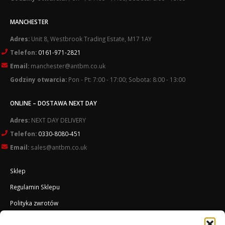
MANCHESTER
Adres:
Unit 8, Westbrook Trading Estate, M17 1AY
Telefon:
0161-971-2821
Email:
manchester@antbm.co.uk
Godziny otwarcia:
Pon - Pt: 7:00 - 17:00; Sobota: 8:00 - 13:00
ONLINE – DOSTAWA NEXT DAY
Adres:
NEXT DAY DELIVERY
Telefon:
0330-8080-451
Email:
sales@antbm.co.uk
Sklep
Regulamin Sklepu
Polityka zwrotów
Polityka plików cookies (UK)