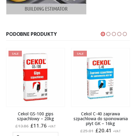
PODOBNE PRODUKTY
SALE
SALE
Cekol GS-100 gips
Cekol C-40 zaprawa
szpachlowy – 20kg
szpachlowa do spoinowania
na
płyt GK – 16kg
Pierwotna
Aktualna
£
11.76
£
13.86
+VAT
:
cena
cena
Pierwotna
Aktualna
£
20.41
£
25.01
+VAT
wynosiła:
wynosi:
cena
cena