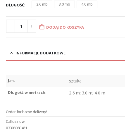
2.6 mb
3.0 mb
4.0 mb
DŁUGOŚĆ
DODAJ DO KOSZYKA
INFORMACJE DODATKOWE
J.m.
sztuka
Długość w metrach:
2.6 m; 3.0 m; 4.0 m
Order for home delivery!
Call us now:
03308080451