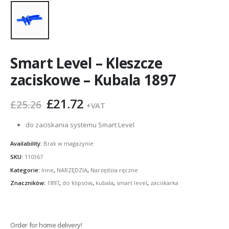
Smart Level – Kleszcze
zaciskowe – Kubala 1897
Pierwotna
Aktualna
£
21.72
£
25.26
+VAT
cena
cena
wynosiła:
wynosi:
do zaciskania systemu Smart Level
£25.26.
£21.72.
Availability:
Brak w magazynie
SKU:
110367
Kategorie:
Inne
,
NARZĘDZIA
,
Narzędzia ręczne
Znaczników:
1897
,
do klipsów
,
kubala
,
smart level
,
zaciskarka
Order for home delivery!