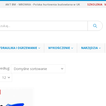
ANT BM - MROWKA - Polska hurtownia budowlana w UK
SZKOLENIA
YDRAULIKA I OGRZEWANIE
WYKOŃCZENIE
NARZĘDZIA
według: