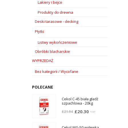
Lakiery i bejce
Produkty do drewna
Deski tarasowe - decking
Płytki
Listwy wykończeniowe
Obróbki blacharskie
WYPRZEDAŻ
Bez kategorii / Wycofane
POLECANE
Cekol C-45 biała gładź
szpachlowa - 20kg
Pierwotna
Aktualna
£
20.30
£
21.94
+VAT
cena
cena
wynosiła:
wynosi:
Cekol WG-50 wylewka