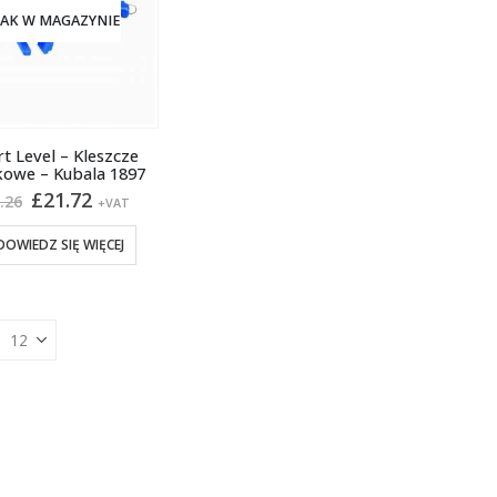
AK W MAGAZYNIE
t Level – Kleszcze
kowe – Kubala 1897
Pierwotna
Aktualna
£
21.72
.26
+VAT
cena
cena
wynosiła:
wynosi:
DOWIEDZ SIĘ WIĘCEJ
£25.26.
£21.72.