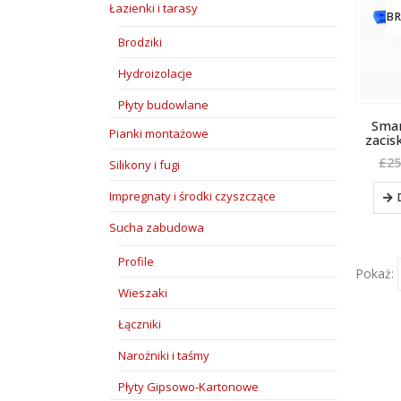
Łazienki i tarasy
BR
Brodziki
Hydroizolacje
Płyty budowlane
Smar
Pianki montażowe
zacis
£
25
Silikony i fugi
Impregnaty i środki czyszczące
Sucha zabudowa
Profile
Pokaż:
Wieszaki
Łączniki
Narożniki i taśmy
Płyty Gipsowo-Kartonowe