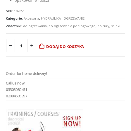
opakowanie 100szt
SKU:
102051
Kategorie:
Akcesoria
,
HYDRAULIKA i OGRZEWANIE
Znaczniki:
do ogrzewania
,
do ogrzewania podłogowego
,
do rury
,
spinki
DODAJ DO KOSZYKA
Order for home delivery!
Call us now:
03308080451
02084595397