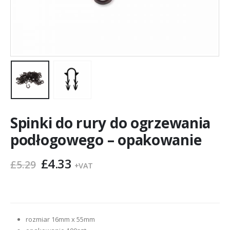
Spinki do rury do ogrzewania
podłogowego – opakowanie
Pierwotna
Aktualna
£
4.33
£
5.29
+VAT
cena
cena
wynosiła:
wynosi:
£5.29.
£4.33.
rozmiar 16mm x 55mm