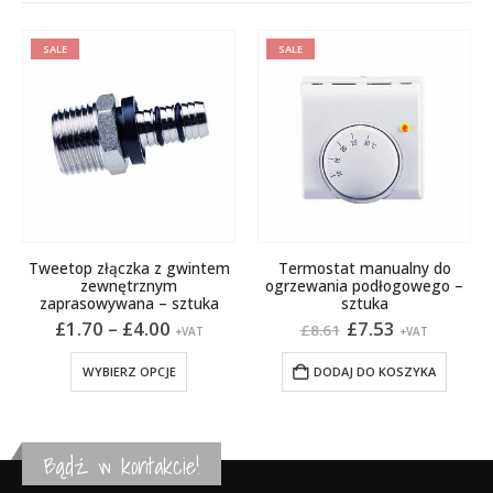
SALE
SALE
Tweetop złączka z gwintem
Termostat manualny do
zewnętrznym
ogrzewania podłogowego –
zaprasowywana – sztuka
sztuka
Zakres
Pierwotna
Aktualna
£
1.70
–
£
4.00
£
7.53
£
8.61
ronie produktu
+VAT
+VAT
cen:
cena
cena
Ten produkt ma wiele wariantów. Opcje można wybrać na stronie produktu
od
wynosiła:
wynosi:
WYBIERZ OPCJE
DODAJ DO KOSZYKA
£1.70
£8.61.
£7.53.
do
£4.00
Bądź w kontakcie!