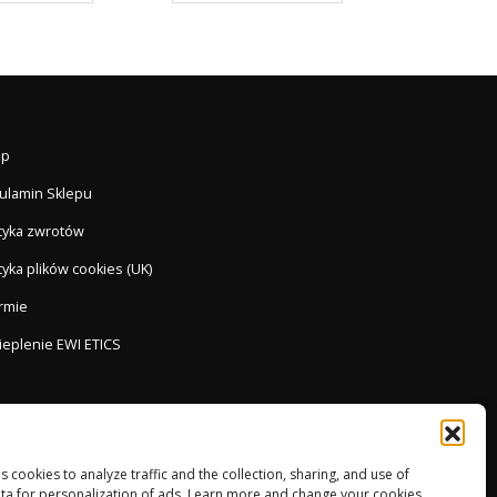
ep
ulamin Sklepu
ityka zwrotów
tyka plików cookies (UK)
irmie
ieplenie EWI ETICS
es cookies to analyze traffic and the collection, sharing, and use of
ta for personalization of ads. Learn more and change your cookies