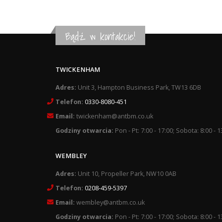
Bądź w kontakcie!
TWICKENHAM
Adres:
Unit 3, Hampton Business Park, TW13 6DB
Telefon:
0330-8080-451
Email:
twickenham@antbm.co.uk
Godziny otwarcia:
Pon - Pt: 7:00 - 17:00; Sobota: 8:00 - 1
WEMBLEY
Adres:
Unit 10, Propeller Park, NW10 0AB
Telefon:
0208-459-5397
Email:
wembley@antbm.co.uk
Godziny otwarcia:
Pon - Pt: 7:00 - 17:00; Sobota: 8:00 - 1