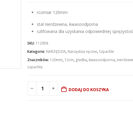
rozmiar 120mm
stal nierdzewna, kwasoodporna
szlifowana dla uzyskania odpowiedniej sprężystoś
SKU:
112958
Kategorie:
NARZĘDZIA
,
Narzędzia ręczne
,
Szpachle
Znaczników:
120mm
,
12cm
,
gładka
,
kwasoodporna
,
nierdzew
szpachla
DODAJ DO KOSZYKA