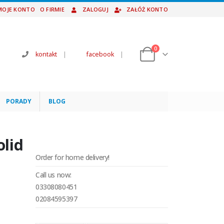
MOJE KONTO
O FIRMIE
ZALOGUJ
ZAŁÓŻ KONTO
0
kontakt
|
facebook
|
PORADY
BLOG
olid
Order for home delivery!
Call us now:
03308080451
02084595397