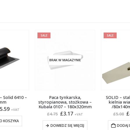
SALE
SALE
AGAZYNIE
BRAK W 
karska,
SOLID – stal nierdzewna,
Paca z two
, stożkowa –
kielnia wiaderkowa 55
gęstą – K
– 180x320mm
/80x140mm /6206 /
140x
erwotna
Aktualna
Pierwotna
Aktualna
P
.17
£
4.17
£
£
5.08
£
5.84
+VAT
+VAT
na
cena
cena
cena
c
nosiła:
wynosi:
wynosiła:
wynosi:
w
SIĘ WIĘCEJ
DODAJ DO KOSZYKA
DOWIEDZ
.75.
£3.17.
£5.08.
£4.17.
£