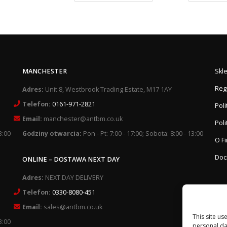
MANCHESTER
Skl
Reg
Adres:
Unit 8, Westbrook Trading Estate, M17 1AY
Telefon:
0161-971-2821
Pol
Email:
manchester@antbm.co.uk
Poli
3:00
Godziny otwarcia:
Pon - Pt: 7:00 - 17:00; Sobota: 8:00 - 13:00
O F
Doc
ONLINE – DOSTAWA NEXT DAY
Adres:
NEXT DAY DELIVERY
Telefon:
0330-8080-451
Email:
sales@antbm.co.uk
This site us
3:00
personal da