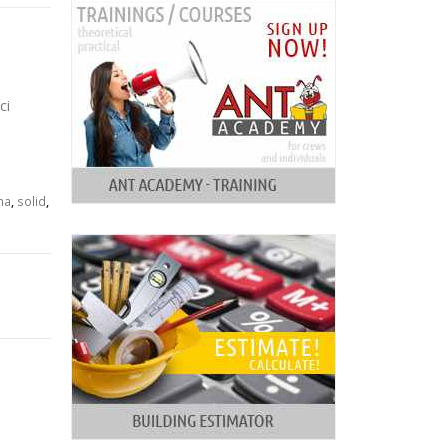
ci
na
,
solid
,