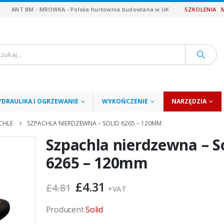
ANT BM - MROWKA - Polska hurtownia budowlana w UK
SZKOLENIA
YDRAULIKA I OGRZEWANIE
WYKOŃCZENIE
NARZĘDZIA
CHLE
SZPACHLA NIERDZEWNA – SOLID 6265 – 120MM
Szpachla nierdzewna – S
6265 – 120mm
Pierwotna
Aktualna
£
4.31
£
4.81
+VAT
cena
cena
wynosiła:
wynosi:
Producent
Solid
£4.81.
£4.31.