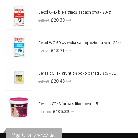
Cekol C-45 biała gładź szpachlowa - 20kg
Pierwotna
Aktualna
£
20.30
£
21.94
+VAT
cena
cena
wynosiła:
wynosi:
£21.94.
£20.30.
Cekol WG-50 wylewka samopoziomująca - 20kg
Pierwotna
Aktualna
£
18.71
£
21.71
+VAT
cena
cena
wynosiła:
wynosi:
£21.71.
£18.71.
Ceresit CT17 grunt głęboko penetrujący - 5L
Pierwotna
Aktualna
£
20.43
£
24.00
+VAT
cena
cena
wynosiła:
wynosi:
£24.00.
£20.43.
Ceresit CT48 farba silikonowa - 15L
Pierwotna
Aktualna
£
105.89
£
118.80
+VAT
cena
cena
wynosiła:
wynosi:
£118.80.
£105.89.
Bądź w kontakcie!