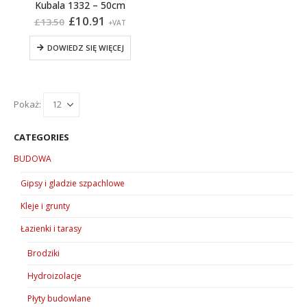
Kubala 1332 – 50cm
Pierwotna
Aktualna
£
10.91
£
13.50
+VAT
cena
cena
wynosiła:
wynosi:
DOWIEDZ SIĘ WIĘCEJ
£13.50.
£10.91.
Pokaż:
CATEGORIES
BUDOWA
Gipsy i gladzie szpachlowe
Kleje i grunty
Łazienki i tarasy
Brodziki
Hydroizolacje
Płyty budowlane