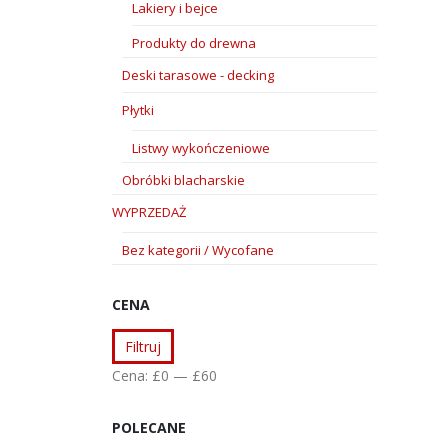
Lakiery i bejce
Produkty do drewna
Deski tarasowe - decking
Płytki
Listwy wykończeniowe
Obróbki blacharskie
WYPRZEDAŻ
Bez kategorii / Wycofane
CENA
Cena
Cena
Filtruj
min
max
Cena:
£0
—
£60
POLECANE