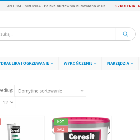
ANT BM - MROWKA - Polska hurtownia budowlana w UK
SZKOLENIA
YDRAULIKA I OGRZEWANIE
WYKOŃCZENIE
NARZĘDZIA
według:
HOT
SALE