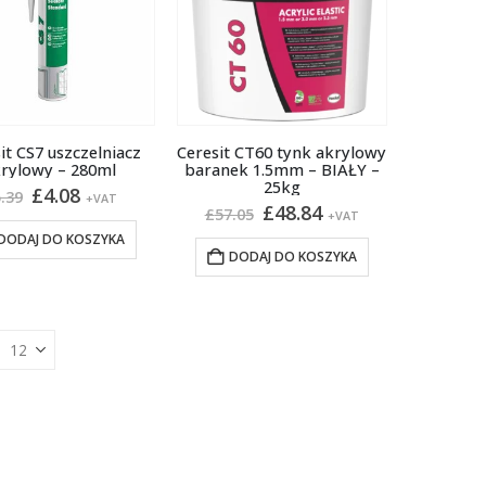
it CS7 uszczelniacz
Ceresit CT60 tynk akrylowy
rylowy – 280ml
baranek 1.5mm – BIAŁY –
25kg
Pierwotna
Aktualna
£
4.08
.39
+VAT
Pierwotna
Aktualna
£
48.84
cena
cena
£
57.05
+VAT
cena
cena
wynosiła:
wynosi:
DODAJ DO KOSZYKA
wynosiła:
wynosi:
£5.39.
£4.08.
DODAJ DO KOSZYKA
£57.05.
£48.84.