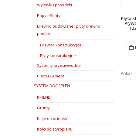
Wylewki i posadzki
Papy i Gonty
Płyta 
Plyw
Drewno budowlane i płyty drewno
12
podbne
Drewno konstrukcyjne
Płyty konstrukcyjne
Systemy przeciwwodne
Pokaż:
Piach i Cement
SYSTEM DOCIEPLEŃ
K-REND
Grunty
Kleje do ociepleń
Kołki do styropianu