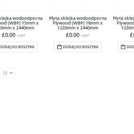
sklejka wodoodporna
Płyta sklejka wodoodporna
Płyta skl
ood (WBP) 15mm x
Plywood (WBP) 18mm x
Plywoo
20mm x 2440mm
1220mm x 2440mm
1220
£
0.00
£
0.00
£
+VAT
+VAT
DODAJ DO KOSZYKA
DODAJ DO KOSZYKA
DOD