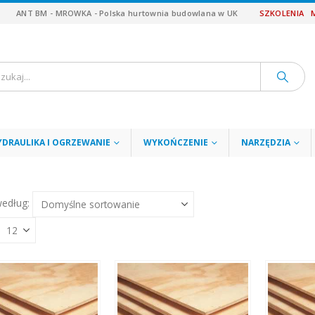
ANT BM - MROWKA - Polska hurtownia budowlana w UK
SZKOLENIA
YDRAULIKA I OGRZEWANIE
WYKOŃCZENIE
NARZĘDZIA
według: