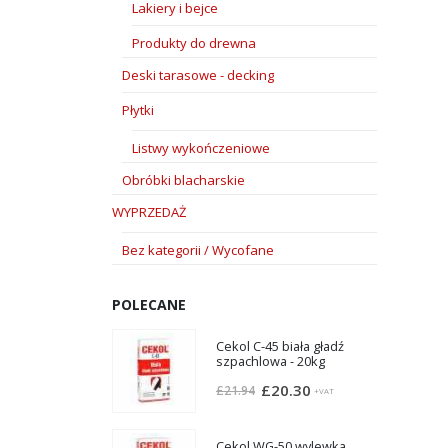
Lakiery i bejce
Produkty do drewna
Deski tarasowe - decking
Płytki
Listwy wykończeniowe
Obróbki blacharskie
WYPRZEDAŻ
Bez kategorii / Wycofane
POLECANE
Cekol C-45 biała gładź
szpachlowa - 20kg
Pierwotna
Aktualna
£
20.30
£
21.94
+VAT
cena
cena
wynosiła:
wynosi:
Cekol WG-50 wylewka