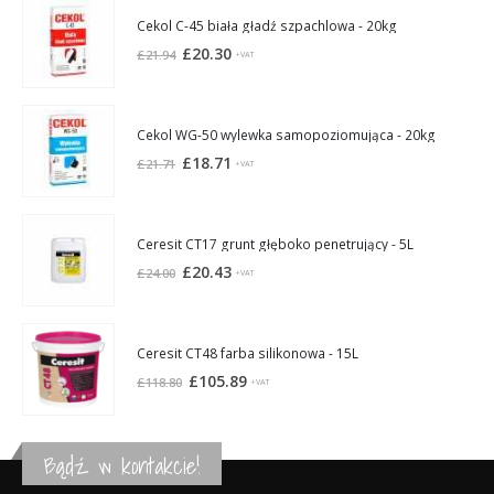
Cekol C-45 biała gładź szpachlowa - 20kg
Pierwotna
Aktualna
£
20.30
£
21.94
+VAT
cena
cena
wynosiła:
wynosi:
£21.94.
£20.30.
Cekol WG-50 wylewka samopoziomująca - 20kg
Pierwotna
Aktualna
£
18.71
£
21.71
+VAT
cena
cena
wynosiła:
wynosi:
£21.71.
£18.71.
Ceresit CT17 grunt głęboko penetrujący - 5L
Pierwotna
Aktualna
£
20.43
£
24.00
+VAT
cena
cena
wynosiła:
wynosi:
£24.00.
£20.43.
Ceresit CT48 farba silikonowa - 15L
Pierwotna
Aktualna
£
105.89
£
118.80
+VAT
cena
cena
wynosiła:
wynosi:
£118.80.
£105.89.
Bądź w kontakcie!