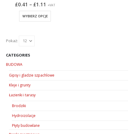
Zakres
£
0.41
–
£
1.11
+VAT
cen:
od
Ten
WYBIERZ OPCJE
£0.41
produkt
do
ma
£1.11
wiele
wariantów.
Pokaż:
Opcje
można
CATEGORIES
wybrać
BUDOWA
na
stronie
Gipsy i gladzie szpachlowe
produktu
Kleje i grunty
Łazienki i tarasy
Brodziki
Hydroizolacje
Płyty budowlane