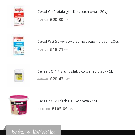
Cekol C-45 biała gładź szpachlowa - 20kg
Pierwotna
Aktualna
£
20.30
£
21.94
+VAT
cena
cena
wynosiła:
wynosi:
£21.94.
£20.30.
Cekol WG-50 wylewka samopoziomująca - 20kg
Pierwotna
Aktualna
£
18.71
£
21.71
+VAT
cena
cena
wynosiła:
wynosi:
£21.71.
£18.71.
Ceresit CT17 grunt głęboko penetrujący - 5L
Pierwotna
Aktualna
£
20.43
£
24.00
+VAT
cena
cena
wynosiła:
wynosi:
£24.00.
£20.43.
Ceresit CT48 farba silikonowa - 15L
Pierwotna
Aktualna
£
105.89
£
118.80
+VAT
cena
cena
wynosiła:
wynosi:
£118.80.
£105.89.
Bądź w kontakcie!