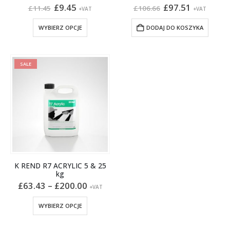
Pierwotna
Aktualna
Pierwotna
Aktualna
£
9.45
£
97.51
£
11.45
£
106.66
+VAT
+VAT
cena
cena
cena
cena
wynosiła:
wynosi:
wynosiła:
wynosi:
Ten
WYBIERZ OPCJE
DODAJ DO KOSZYKA
£11.45.
£9.45.
£106.66.
£97.51.
produkt
ma
wiele
SALE
wariantów.
Opcje
można
wybrać
na
stronie
produktu
K REND R7 ACRYLIC 5 & 25
kg
Zakres
£
63.43
–
£
200.00
+VAT
cen:
od
Ten
WYBIERZ OPCJE
£63.43
produkt
do
ma
£200.00