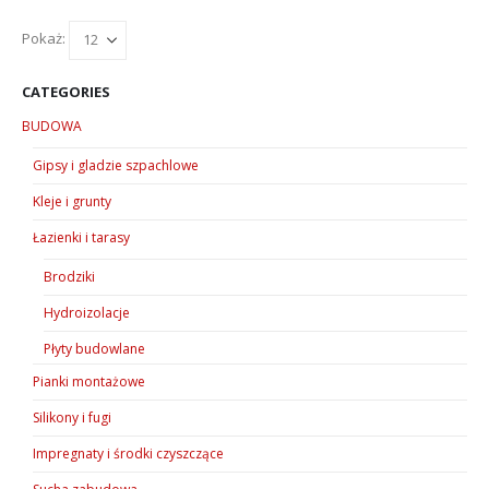
wiele
wariantów.
Pokaż:
Opcje
można
CATEGORIES
wybrać
BUDOWA
na
stronie
Gipsy i gladzie szpachlowe
produktu
Kleje i grunty
Łazienki i tarasy
Brodziki
Hydroizolacje
Płyty budowlane
Pianki montażowe
Silikony i fugi
Impregnaty i środki czyszczące