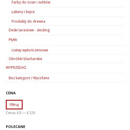
Farby do ścian i sufitów
Lakiery i bejce
Produkty do drewna
Deski tarasowe - decking
Płytki
Listwy wykończeniowe
Obróbki blacharskie
WYPRZEDAŻ
Bez kategorii / Wycofane
CENA
Cena
Cena
Filtruj
min
max
Cena:
£0
—
£120
POLECANE