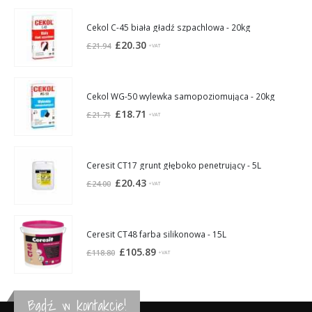
Cekol C-45 biała gładź szpachlowa - 20kg
Pierwotna
Aktualna
£
20.30
£
21.94
+VAT
cena
cena
wynosiła:
wynosi:
£21.94.
£20.30.
Cekol WG-50 wylewka samopoziomująca - 20kg
Pierwotna
Aktualna
£
18.71
£
21.71
+VAT
cena
cena
wynosiła:
wynosi:
£21.71.
£18.71.
Ceresit CT17 grunt głęboko penetrujący - 5L
Pierwotna
Aktualna
£
20.43
£
24.00
+VAT
cena
cena
wynosiła:
wynosi:
£24.00.
£20.43.
Ceresit CT48 farba silikonowa - 15L
Pierwotna
Aktualna
£
105.89
£
118.80
+VAT
cena
cena
wynosiła:
wynosi:
£118.80.
£105.89.
Bądź w kontakcie!