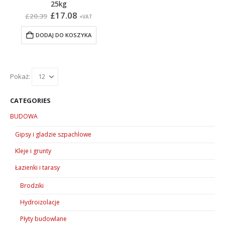
25kg
Pierwotna
Aktualna
£
17.08
£
20.39
+VAT
cena
cena
wynosiła:
wynosi:
DODAJ DO KOSZYKA
£20.39.
£17.08.
Pokaż:
CATEGORIES
BUDOWA
Gipsy i gladzie szpachlowe
Kleje i grunty
Łazienki i tarasy
Brodziki
Hydroizolacje
Płyty budowlane