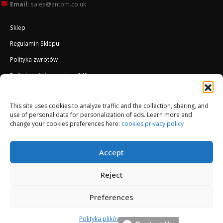
Email:
sales@antbm.co.uk
Sklep
Regulamin Sklepu
Polityka zwrotów
Polityka plików cookies (UK)
O Firmie
This site uses cookies to analyze traffic and the collection, sharing, and
Docieplenie EWI ETICS
use of personal data for personalization of ads. Learn more and
change your cookies preferences here:
cookies privacy policy
Accept
Reject
Preferences
© Copyright 2013-2026. All Rights Reserved.
Polityka plików cookies