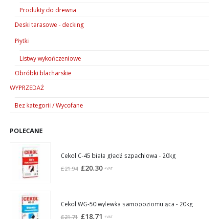
Produkty do drewna
Deski tarasowe - decking
Płytki
Listwy wykończeniowe
Obróbki blacharskie
WYPRZEDAŻ
Bez kategorii / Wycofane
POLECANE
Cekol C-45 biała gładź szpachlowa - 20kg
Pierwotna
Aktualna
£
20.30
£
21.94
+VAT
cena
cena
wynosiła:
wynosi:
£21.94.
£20.30.
Cekol WG-50 wylewka samopoziomująca - 20kg
Pierwotna
Aktualna
£
18.71
£
21.71
+VAT