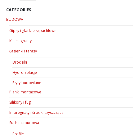
Opcje
można
CATEGORIES
wybrać
BUDOWA
na
stronie
Gipsy i gladzie szpachlowe
produktu
Kleje i grunty
Łazienki i tarasy
Brodziki
Hydroizolacje
Płyty budowlane
Pianki montażowe
Silikony i fugi
Impregnaty i środki czyszczące
Sucha zabudowa
Profile