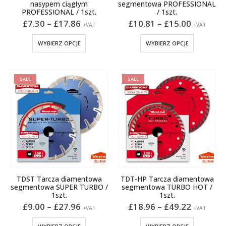
nasypem ciągłym
segmentowa PROFESSIONAL
PROFESSIONAL / 1szt.
/ 1szt.
Zakres
Zakres
£
7.30
–
£
17.86
£
10.81
–
£
15.00
+VAT
+VAT
cen:
cen:
od
od
Ten
Ten
WYBIERZ OPCJE
WYBIERZ OPCJE
£7.30
£10.81
produkt
produkt
do
do
ma
ma
£17.86
£15.00
wiele
wiele
SALE
SALE
wariantów.
wariantów
Opcje
Opcje
można
można
wybrać
wybrać
na
na
stronie
stronie
produktu
produktu
TDST Tarcza diamentowa
TDT-HP Tarcza diamentowa
segmentowa SUPER TURBO /
segmentowa TURBO HOT /
1szt.
1szt.
Zakres
Zakres
£
9.00
–
£
27.96
£
18.96
–
£
49.22
+VAT
+VAT
cen:
cen:
od
od
Ten
Ten