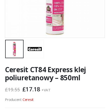
Ceresit CT84 Express klej
poliuretanowy – 850ml
Pierwotna
Aktualna
£
17.18
£
19.55
+VAT
cena
cena
wynosiła:
wynosi:
Producent
Ceresit
£19.55.
£17.18.