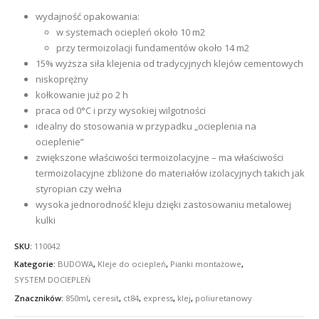
wydajność opakowania:
w systemach ociepleń około 10 m2
przy termoizolacji fundamentów około 14 m2
15% wyższa siła klejenia od tradycyjnych klejów cementowych
niskoprężny
kołkowanie już po 2 h
praca od 0°C i przy wysokiej wilgotności
idealny do stosowania w przypadku „ocieplenia na
ocieplenie”
zwiększone właściwości termoizolacyjne – ma właściwości
termoizolacyjne zbliżone do materiałów izolacyjnych takich jak
styropian czy wełna
wysoka jednorodność kleju dzięki zastosowaniu metalowej
kulki
SKU:
110042
Kategorie:
BUDOWA
,
Kleje do ociepleń
,
Pianki montażowe
,
SYSTEM DOCIEPLEŃ
Znaczników:
850ml
,
ceresit
,
ct84
,
express
,
klej
,
poliuretanowy