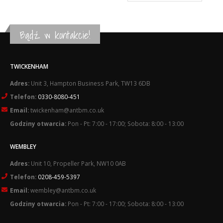
Bądź w kontakcie!
TWICKENHAM
Adres:
Unit 3, Hampton Business Park, TW13 6DB
Telefon:
0330-8080-451
Email:
twickenham@antbm.co.uk
Godziny otwarcia:
Pon - Pt: 7:00 - 17:00; Sobota: 8:00 - 13:00
WEMBLEY
Adres:
Unit 10, Propeller Park, NW10 0AB
Telefon:
0208-459-5397
Email:
wembley@antbm.co.uk
Godziny otwarcia:
Pon - Pt: 7:00 - 17:00; Sobota: 8:00 - 13:00