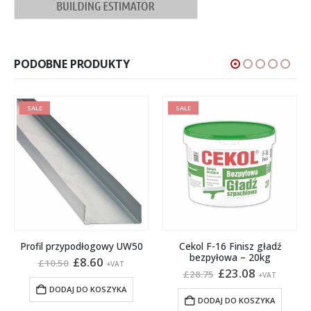
PODOBNE PRODUKTY
SALE
SALE
Profil przypodłogowy UW50
Cekol F-16 Finisz gładź
bezpyłowa – 20kg
Pierwotna
Aktualna
£
8.60
£
10.50
+VAT
na
cena
cena
Pierwotna
Aktualna
£
23.08
£
28.75
+VAT
wynosiła:
wynosi:
cena
cena
DODAJ DO KOSZYKA
:
£10.50.
£8.60.
wynosiła:
wynosi:
DODAJ DO KOSZYKA
£28.75.
£23.08.