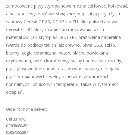
zamocowane płyty styropianowe można szlifować, kołkować,
a następnie wykonać warstwę zbrojoną siatką przy użyciu
zaprawy Ceresit CT 85, CT 87 lub ZU. Klej poliuretanowy
Ceresit CT 84 służy również do mocowania takich
materiałów, jak: styropian EPS i XPS oraz wełna mineralna
twarda do podłoży takich jak: drewno, płyta OSB, szkło,
bitumy, cegła ceramiczna, beton, blacha powlekana i
ocynkowana, beton komórkowy suchy i po działaniu wody,
płyta gipsowo-kartonowa oraz do warstwowego sklejania
płyt styropianowych i wełny mineralnej w warunkach
normalnych i obniżonych temperatur, także w systemach
ociepleń.
Order for home delivery!
Call us now:
03308080451
02084595397