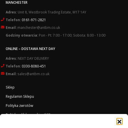
MANCHESTER
Adres:
Unit 8, Westbrook Trading Estate, M17 1AY
Telefon:
0161-971-2821
Email:
manchester@antbm.co.uk
Godziny otwarcia:
Pon - Pt: 7:00 - 17:00; Sobota: 8:00 - 13:00
ONLINE – DOSTAWA NEXT DAY
Adres:
NEXT DAY DELIVERY
Telefon:
0330-8080-451
Email:
sales@antbm.co.uk
Sklep
Regulamin Sklepu
Polityka zwrotów
Polityka plików cookies (UK)
O Firmie