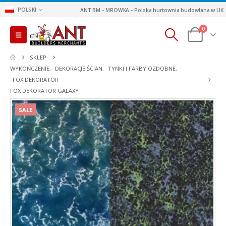
POLSKI
ANT BM - MROWKA - Polska hurtownia budowlana w UK
0
SKLEP
WYKOŃCZENIE
,
DEKORACJE ŚCIAN
,
TYNKI I FARBY OZDOBNE
,
FOX DEKORATOR
FOX DEKORATOR GALAXY
SALE