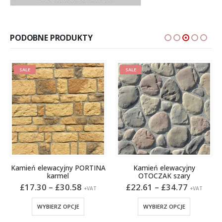
PODOBNE PRODUKTY
SALE
SALE
Kamień elewacyjny PORTINA
Kamień elewacyjny
karmel
OTOCZAK szary
Zakres
Zakres
£
17.30
–
£
30.58
£
22.61
–
£
34.77
+VAT
+VAT
cen:
cen:
ronie produktu
Ten produkt ma wiele wariantów. Opcje można wybrać na stronie produktu
Ten produkt ma wiele wariantów. Opcje można wybrać na stronie produktu
od
od
WYBIERZ OPCJE
WYBIERZ OPCJE
£17.30
£22.61
do
do