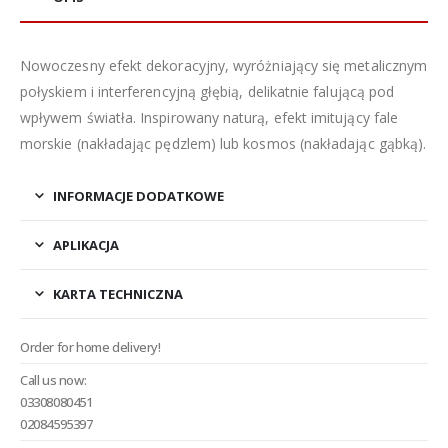
Nowoczesny efekt dekoracyjny, wyróżniający się metalicznym
połyskiem i interferencyjną głębią, delikatnie falującą pod
wpływem światła. Inspirowany naturą, efekt imitujący fale
morskie (nakładając pędzlem) lub kosmos (nakładając gąbką).
INFORMACJE DODATKOWE
APLIKACJA
KARTA TECHNICZNA
Order for home delivery!
Call us now:
03308080451
02084595397