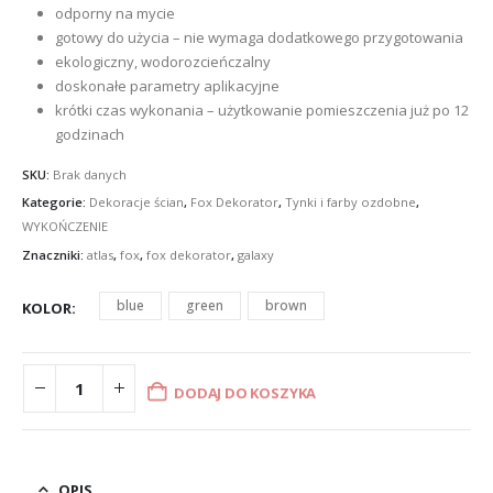
£55.74
odporny na mycie
gotowy do użycia – nie wymaga dodatkowego przygotowania
ekologiczny, wodorozcieńczalny
doskonałe parametry aplikacyjne
krótki czas wykonania – użytkowanie pomieszczenia już po 12
godzinach
SKU:
Brak danych
Kategorie:
Dekoracje ścian
,
Fox Dekorator
,
Tynki i farby ozdobne
,
WYKOŃCZENIE
Znaczniki:
atlas
,
fox
,
fox dekorator
,
galaxy
blue
green
brown
KOLOR
DODAJ DO KOSZYKA
OPIS