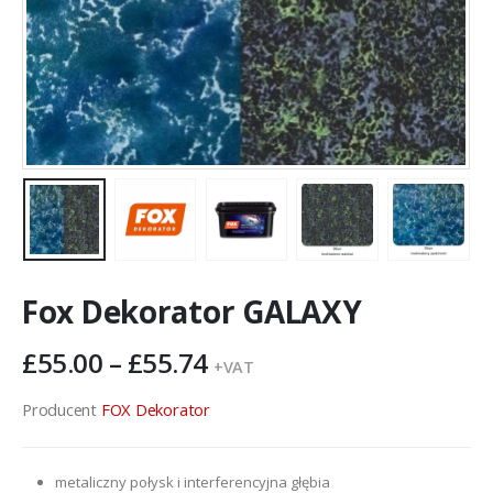
Fox Dekorator GALAXY
Zakres
£
55.00
–
£
55.74
+VAT
cen:
od
Producent
FOX Dekorator
£55.00
do
metaliczny połysk i interferencyjna głębia