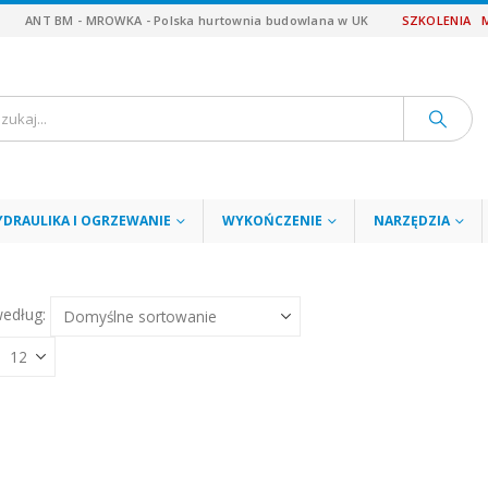
ANT BM - MROWKA - Polska hurtownia budowlana w UK
SZKOLENIA
YDRAULIKA I OGRZEWANIE
WYKOŃCZENIE
NARZĘDZIA
według: