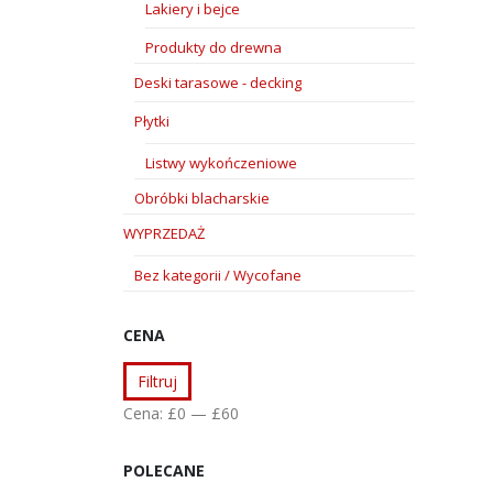
Lakiery i bejce
Produkty do drewna
Deski tarasowe - decking
Płytki
Listwy wykończeniowe
Obróbki blacharskie
WYPRZEDAŻ
Bez kategorii / Wycofane
CENA
Cena
Cena
Filtruj
min
max
Cena:
£0
—
£60
POLECANE