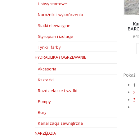
Listwy startowe
Narożniki i wykończenia
Ka
Siatki elewacyjne
BARC
Styropian i izolacje
£
1
Tynki i farby
HYDRAULIKA i OGRZEWANIE
Akcesoria
Pokaż:
Kształtki
1
Rozdzielacze i szafki
2
3
Pompy
Rury
Kanalizacja zewnętrzna
NARZĘDZIA