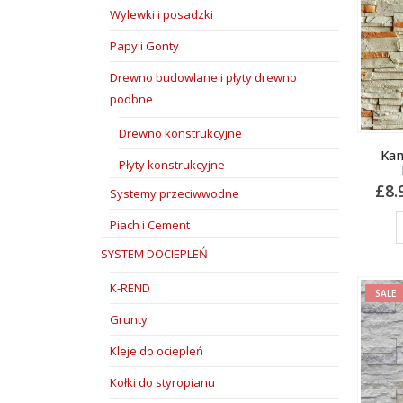
Wylewki i posadzki
Papy i Gonty
Drewno budowlane i płyty drewno
podbne
Drewno konstrukcyjne
Kam
Płyty konstrukcyjne
£
8.
Systemy przeciwwodne
Piach i Cement
SYSTEM DOCIEPLEŃ
K-REND
SALE
Grunty
Kleje do ociepleń
Kołki do styropianu