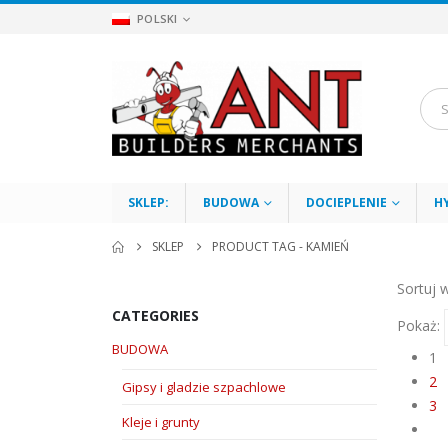
POLSKI
SKLEP:
BUDOWA
DOCIEPLENIE
H
SKLEP
PRODUCT TAG -
KAMIEŃ
Sortuj 
CATEGORIES
Pokaż:
BUDOWA
1
2
Gipsy i gladzie szpachlowe
3
Kleje i grunty