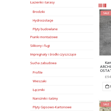
Łazienki i tarasy
Brodziki
SALE
Hydroizolacje
Płyty budowlane
Pianki montażowe
Silikony i fugi
Impregnaty i środki czyszczące
Kam
Sucha zabudowa
ARCHE
OSTA
Profile
£
54
Wieszaki
Łączniki
Narożniki i taśmy
SALE
Płyty Gipsowo-Kartonowe