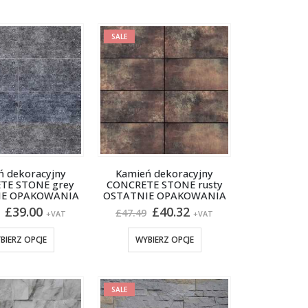
SALE
ń dekoracyjny
Kamień dekoracyjny
TE STONE grey
CONCRETE STONE rusty
IE OPAKOWANIA
OSTATNIE OPAKOWANIA
Pierwotna
Aktualna
Pierwotna
Aktualna
£
39.00
£
40.32
£
47.49
+VAT
+VAT
cena
cena
cena
cena
wynosiła:
wynosi:
wynosiła:
wynosi:
Ten
Ten
BIERZ OPCJE
WYBIERZ OPCJE
£45.93.
£39.00.
£47.49.
£40.32.
produkt
produkt
ma
ma
wiele
wiele
SALE
wariantów.
wariantów.