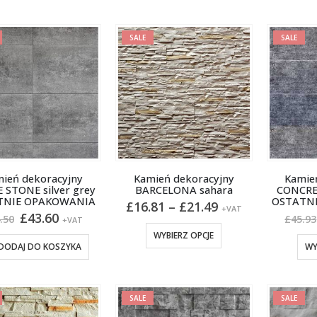
SALE
SALE
ień dekoracyjny
Kamień dekoracyjny
Kamie
 STONE silver grey
BARCELONA sahara
CONCRE
TNIE OPAKOWANIA
OSTATN
Zakres
£
16.81
–
£
21.49
+VAT
Pierwotna
Aktualna
£
43.60
cen:
.50
£
45.93
+VAT
cena
cena
od
Ten
WYBIERZ OPCJE
wynosiła:
wynosi:
£16.81
DODAJ DO KOSZYKA
WY
produkt
£54.50.
£43.60.
do
ma
£21.49
wiele
wariantów.
SALE
SALE
Opcje