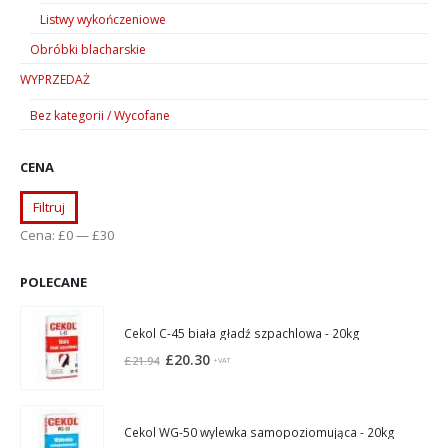
Listwy wykończeniowe
Obróbki blacharskie
WYPRZEDAŻ
Bez kategorii / Wycofane
CENA
Cena
Cena
Filtruj
min
max
Cena:
£0
—
£30
POLECANE
Cekol C-45 biała gładź szpachlowa - 20kg
Pierwotna
Aktualna
£
20.30
£
21.94
+VAT
cena
cena
wynosiła:
wynosi:
£21.94.
£20.30.
Cekol WG-50 wylewka samopoziomująca - 20kg