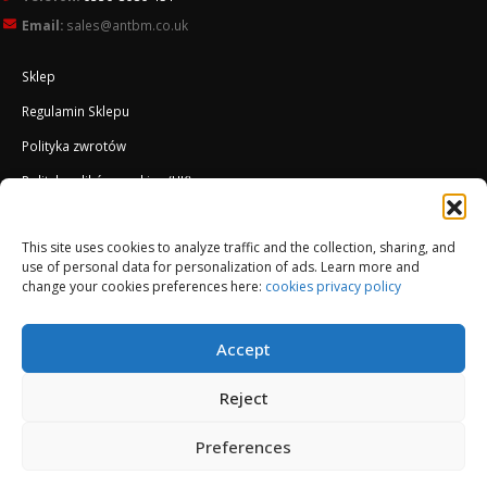
Email:
sales@antbm.co.uk
Sklep
Regulamin Sklepu
Polityka zwrotów
Polityka plików cookies (UK)
O Firmie
This site uses cookies to analyze traffic and the collection, sharing, and
Docieplenie EWI ETICS
use of personal data for personalization of ads. Learn more and
change your cookies preferences here:
cookies privacy policy
Accept
Reject
Preferences
© Copyright 2013-2026. All Rights Reserved.