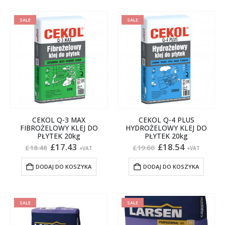
SALE
SALE
CEKOL Q-3 MAX
CEKOL Q-4 PLUS
FIBROŻELOWY KLEJ DO
HYDROŻELOWY KLEJ DO
PŁYTEK 20kg
PŁYTEK 20kg
Pierwotna
Aktualna
Pierwotna
Aktualna
£
17.43
£
18.54
£
18.48
£
19.60
+VAT
+VAT
cena
cena
cena
cena
wynosiła:
wynosi:
wynosiła:
wynosi:
DODAJ DO KOSZYKA
DODAJ DO KOSZYKA
£18.48.
£17.43.
£19.60.
£18.54.
SALE
SALE