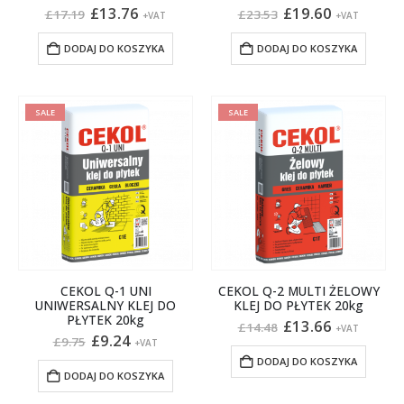
Pierwotna
Aktualna
Pierwotna
Aktualna
£
13.76
£
19.60
£
17.19
£
23.53
+VAT
+VAT
cena
cena
cena
cena
wynosiła:
wynosi:
wynosiła:
wynosi:
DODAJ DO KOSZYKA
DODAJ DO KOSZYKA
£17.19.
£13.76.
£23.53.
£19.60.
SALE
SALE
CEKOL Q-1 UNI
CEKOL Q-2 MULTI ŻELOWY
UNIWERSALNY KLEJ DO
KLEJ DO PŁYTEK 20kg
PŁYTEK 20kg
Pierwotna
Aktualna
£
13.66
£
14.48
+VAT
Pierwotna
Aktualna
cena
cena
£
9.24
£
9.75
+VAT
cena
cena
wynosiła:
wynosi:
DODAJ DO KOSZYKA
wynosiła:
wynosi:
£14.48.
£13.66.
DODAJ DO KOSZYKA
£9.75.
£9.24.