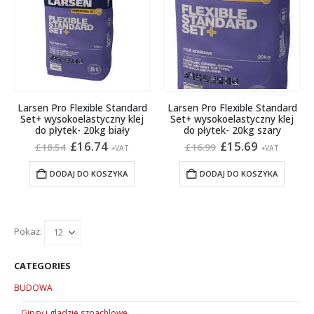
Larsen Pro Flexible Standard
Larsen Pro Flexible Standard
Set+ wysokoelastyczny klej
Set+ wysokoelastyczny klej
do płytek- 20kg biały
do płytek- 20kg szary
Pierwotna
Aktualna
Pierwotna
Aktualna
£
16.74
£
15.69
£
18.54
£
16.99
+VAT
+VAT
cena
cena
cena
cena
wynosiła:
wynosi:
wynosiła:
wynosi:
DODAJ DO KOSZYKA
DODAJ DO KOSZYKA
£18.54.
£16.74.
£16.99.
£15.69.
Pokaż:
CATEGORIES
BUDOWA
Gipsy i gladzie szpachlowe