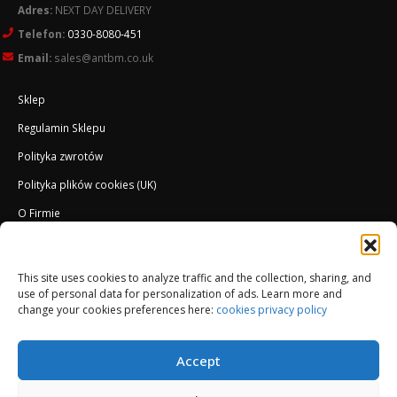
Adres:
NEXT DAY DELIVERY
Telefon:
0330-8080-451
Email:
sales@antbm.co.uk
Sklep
Regulamin Sklepu
Polityka zwrotów
Polityka plików cookies (UK)
O Firmie
Docieplenie EWI ETICS
This site uses cookies to analyze traffic and the collection, sharing, and
use of personal data for personalization of ads. Learn more and
change your cookies preferences here:
cookies privacy policy
Accept