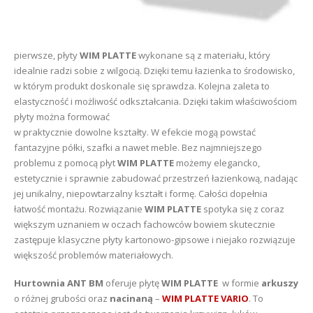
pierwsze, płyty
WIM PLATTE
wykonane są z materiału, który
idealnie radzi sobie z wilgocią. Dzięki temu łazienka to środowisko,
w którym produkt doskonale się sprawdza. Kolejna zaleta to
elastyczność i możliwość odkształcania. Dzięki takim właściwościom
płyty można formować
w praktycznie dowolne kształty. W efekcie mogą powstać
fantazyjne półki, szafki a nawet meble. Bez najmniejszego
problemu z pomocą płyt
WIM PLATTE
możemy elegancko,
estetycznie i sprawnie zabudować przestrzeń łazienkową, nadając
jej unikalny, niepowtarzalny kształt i formę. Całości dopełnia
łatwość montażu. Rozwiązanie
WIM PLATTE
spotyka się z coraz
większym uznaniem w oczach fachowców bowiem skutecznie
zastępuje klasyczne płyty kartonowo-gipsowe i niejako rozwiązuje
większość problemów materiałowych.
Hurtownia ANT BM
oferuje płytę
WIM PLATTE
w formie
arkuszy
o różnej grubości oraz
nacinaną
–
WIM PLATTE VARIO
. To