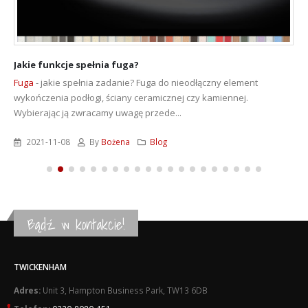
Jakie funkcje spełnia fuga?
Fuga
- jakie spełnia zadanie? Fuga do nieodłączny element
wykończenia podłogi, ściany ceramicznej czy kamiennej.
Wybierając ją zwracamy uwagę przede...
2021-11-08
By
Bożena
Blog
Bądź w kontakcie!
TWICKENHAM
Adres:
Unit 3, Hampton Business Park, TW13 6DB