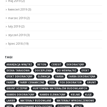
maj 2019
(2)
kwiecień 2019
(3)
marzec 2019
(2)
luty 2019
(2)
styczeń 2019
(3)
lipiec 2018
(19)
TAGI
ARANŻACJA WNĘTRZ
BETON
CERESIT
DEKORACYJNY
DESKA TARASOWA
DOCIEPLENIA
DO WEWNĄTRZ
EFEKT
EFEKT DEKORACYJNY
ELEWACJA
FARBA
FARBA DEKORACYJNA
FARBY
FARBY CERAMICZNE
FOX
FOX DEKORATOR
GRUNT
GRUNT SCZEPNY
HURTOWNIA MATERIAŁÓW BUDOWLANYCH
KAMIEŃ DEKORACYJNY
KAMIEŃ ELEWACYJNY
KIELNIE
KLEJE
LAKIER
MATERIAŁY BUDOWLANE
MATERIAŁY WYKOŃCZENIOWE
MDF
OGRZEWANIE PODŁOGOWE
OZDOBNY
PACE