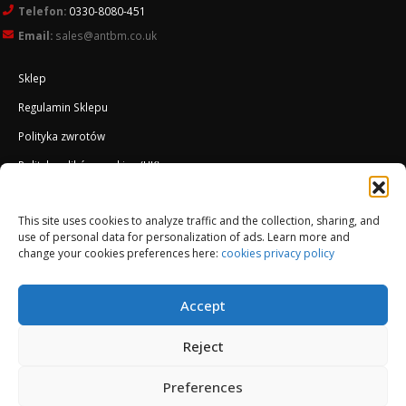
Telefon:
0330-8080-451
Email:
sales@antbm.co.uk
Sklep
Regulamin Sklepu
Polityka zwrotów
Polityka plików cookies (UK)
O Firmie
This site uses cookies to analyze traffic and the collection, sharing, and
Docieplenie EWI ETICS
use of personal data for personalization of ads. Learn more and
change your cookies preferences here:
cookies privacy policy
Accept
Reject
Preferences