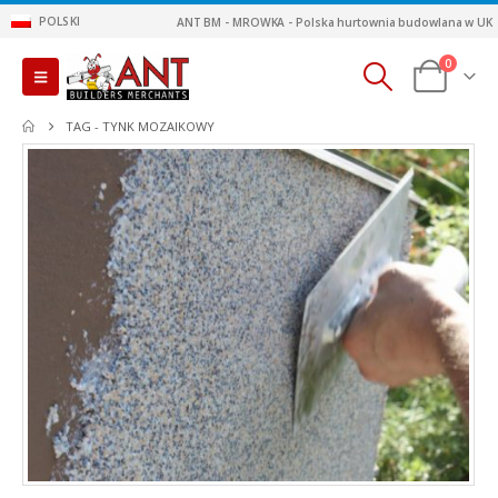
POLSKI
ANT BM - MROWKA - Polska hurtownia budowlana w UK
0
TAG -
TYNK MOZAIKOWY