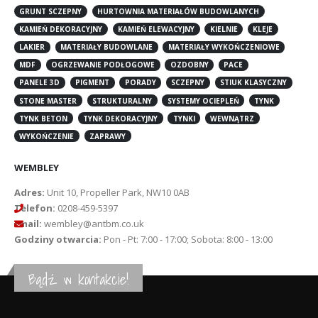
GRUNT SCZEPNY
HURTOWNIA MATERIAŁÓW BUDOWLANYCH
KAMIEŃ DEKORACYJNY
KAMIEŃ ELEWACYJNY
KIELNIE
KLEJE
LAKIER
MATERIAŁY BUDOWLANE
MATERIAŁY WYKOŃCZENIOWE
MDF
OGRZEWANIE PODŁOGOWE
OZDOBNY
PACE
PANELE 3D
PIGMENT
PORADY
SCZEPNY
STIUK KLASYCZNY
STONE MASTER
STRUKTURALNY
SYSTEMY OCIEPLEŃ
TYNK
TYNK BETON
TYNK DEKORACYJNY
TYNKI
WEWNĄTRZ
WYKOŃCZENIE
ZAPRAWY
WEMBLEY
Adres:
Unit 10, Propeller Park, NW10 0AB
Telefon:
0208-459-5397
Email:
wembley@antbm.co.uk
Godziny otwarcia:
Pon - Pt: 7:00 - 17:00; Sobota: 8:00 - 13:00
Bądź w kontakcie!