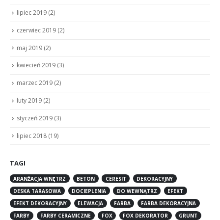
lipiec 2019
(2)
czerwiec 2019
(2)
maj 2019
(2)
kwiecień 2019
(3)
marzec 2019
(2)
luty 2019
(2)
styczeń 2019
(3)
lipiec 2018
(19)
TAGI
ARANŻACJA WNĘTRZ
BETON
CERESIT
DEKORACYJNY
DESKA TARASOWA
DOCIEPLENIA
DO WEWNĄTRZ
EFEKT
EFEKT DEKORACYJNY
ELEWACJA
FARBA
FARBA DEKORACYJNA
FARBY
FARBY CERAMICZNE
FOX
FOX DEKORATOR
GRUNT