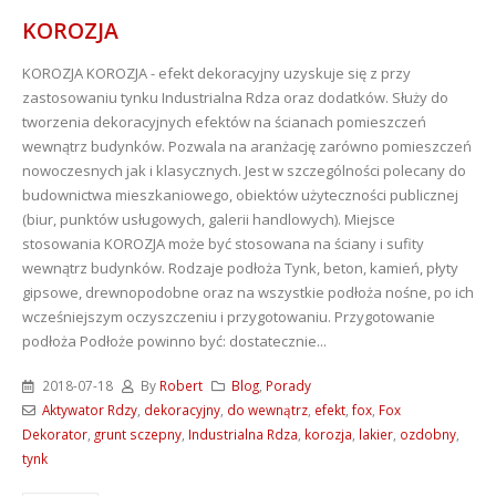
KOROZJA
KOROZJA
KOROZJA - efekt dekoracyjny uzyskuje się z przy
zastosowaniu tynku Industrialna Rdza oraz dodatków. Służy do
tworzenia dekoracyjnych efektów na ścianach pomieszczeń
wewnątrz budynków. Pozwala na aranżację zarówno pomieszczeń
nowoczesnych jak i klasycznych. Jest w szczególności polecany do
budownictwa mieszkaniowego, obiektów użyteczności publicznej
(biur, punktów usługowych, galerii handlowych). Miejsce
stosowania KOROZJA może być stosowana na ściany i sufity
wewnątrz budynków. Rodzaje podłoża Tynk, beton, kamień, płyty
gipsowe, drewnopodobne oraz na wszystkie podłoża nośne, po ich
wcześniejszym oczyszczeniu i przygotowaniu. Przygotowanie
podłoża Podłoże powinno być: dostatecznie...
2018-07-18
By
Robert
Blog
,
Porady
Aktywator Rdzy
,
dekoracyjny
,
do wewnątrz
,
efekt
,
fox
,
Fox
Dekorator
,
grunt sczepny
,
Industrialna Rdza
,
korozja
,
lakier
,
ozdobny
,
tynk