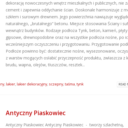
dekorację nowoczesnych wnętrz mieszkalnych i publicznych, nie z
cement i zapewnia oddychanie ścian. Doskonale harmonizuje z m
szkłem i surowym drewnem. Jego powierzchnia nawiązuje wyglą
naturalnego, „brutalnego” betonu. Miejsce stosowania Ściany i suf
wewnątrz budynków. Rodzaje podłoża Tynk, beton, kamień, płyty
gipsowe, drewnopodobne oraz na wszystkie podłoża nośne, po i
wcześniejszym oczyszczeniu i przygotowaniu. Przygotowanie pod
Podłoże powinno być: dostatecznie nośne, wysezonowane, oczy
z warstw mogących osłabić przyczepność produktu, zwłaszcza z k
brudu, wapna, olejów, tłuszczów, resztek...
pny
,
lakier
,
lakier dekoracyjny
,
sczepny
,
taśma
,
tynk
READ 
Antyczny Piaskowiec
Antyczny Piaskowiec
Antyczny Piaskowiec - tworzy szlachetną,