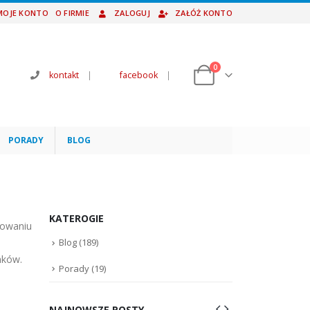
MOJE KONTO
O FIRMIE
ZALOGUJ
ZAŁÓŻ KONTO
0
kontakt
|
facebook
|
PORADY
BLOG
KATEROGIE
sowaniu
Blog
(189)
nków.
Porady
(19)
w
NAJNOWSZE POSTY