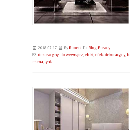
2018-07-17
By
Robert
Blog
,
Porady
dekoracyjny
,
do wewnątrz
,
efekt
,
efekt dekoracyjny
,
f
słoma
,
tynk