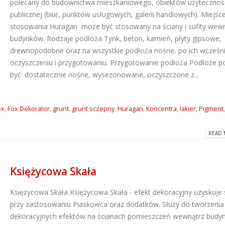
polecany do budownictwa mieszkaniowego, obiektów użytecznoś
publicznej (biur, punktów usługowych, galerii handlowych). Miejsc
stosowania Huragan może być stosowany na ściany i sufity wew
budynków. Rodzaje podłoża Tynk, beton, kamień, płyty gipsowe,
drewnopodobne oraz na wszystkie podłoża nośne, po ich wcześn
oczyszczeniu i przygotowaniu. Przygotowanie podłoża Podłoże 
być: dostatecznie nośne, wysezonowane, oczyszczone z...
ox
,
Fox Dekorator
,
grunt
,
grunt sczepny
,
Huragan
,
Koncentra
,
lakier
,
Pigment
READ 
Księżycowa Skała
Księżycowa Skała
Księżycowa Skała - efekt dekoracyjny uzyskuje 
przy zastosowaniu Piaskowca oraz dodatków. Służy do tworzenia
dekoracyjnych efektów na ścianach pomieszczeń wewnątrz budy