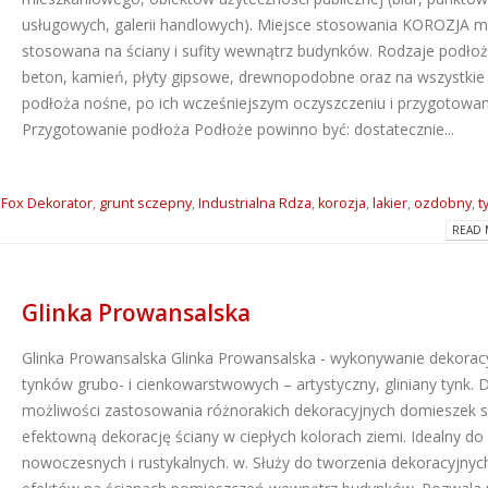
usługowych, galerii handlowych). Miejsce stosowania KOROZJA 
Dlaczego warto wybrać
ATLAS M-SYSTEM
stosowana na ściany i sufity wewnątrz budynków. Rodzaje podłoż
kleje Grip All marki Soudal?
nowoczesny sys
montażu płyt G-K
beton, kamień, płyty gipsowe, drewnopodobne oraz na wszystkie
2026-06-16
2026-07-31
podłoża nośne, po ich wcześniejszym oczyszczeniu i przygotowan
Przygotowanie podłoża Podłoże powinno być: dostatecznie...
Super gładzie Atlas Go i
Wkręty farmersk
GTA w ANT BM Limited!
rodzaje i zastos
2026-05-27
2026-07-27
,
Fox Dekorator
,
grunt sczepny
,
Industrialna Rdza
,
korozja
,
lakier
,
ozdobny
,
t
READ 
Hydroizolacja łazienki?
Klejące pianki
Postaw na produkty WIM
poliuretanowe S
2026-05-13
– rodzaje i zast
Glinka Prowansalska
2026-07-08
Glinka Prowansalska
Glinka Prowansalska - wykonywanie dekorac
tynków grubo- i cienkowarstwowych – artystyczny, gliniany tynk. D
możliwości zastosowania różnorakich dekoracyjnych domieszek 
efektowną dekorację ściany w ciepłych kolorach ziemi. Idealny do
nowoczesnych i rustykalnych. w. Służy do tworzenia dekoracyjnyc