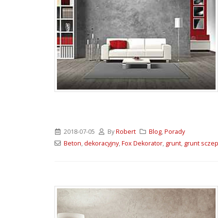
2018-07-05
By
Robert
Blog
,
Porady
Beton
,
dekoracyjny
,
Fox Dekorator
,
grunt
,
grunt scze