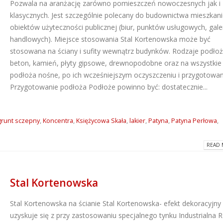
Pozwala na aranżację zarówno pomieszczeń nowoczesnych jak i
klasycznych. Jest szczególnie polecany do budownictwa mieszkan
obiektów użyteczności publicznej (biur, punktów usługowych, galer
handlowych). Miejsce stosowania Stal Kortenowska może być
stosowana na ściany i sufity wewnątrz budynków. Rodzaje podłoż
beton, kamień, płyty gipsowe, drewnopodobne oraz na wszystkie
podłoża nośne, po ich wcześniejszym oczyszczeniu i przygotowan
Przygotowanie podłoża Podłoże powinno być: dostatecznie...
grunt sczepny
,
Koncentra
,
Księżycowa Skała
,
lakier
,
Patyna
,
Patyna Perłowa
,
READ 
Stal Kortenowska
Stal Kortenowska na ścianie
Stal Kortenowska- efekt dekoracyjny
uzyskuje się z przy zastosowaniu specjalnego tynku Industrialna 