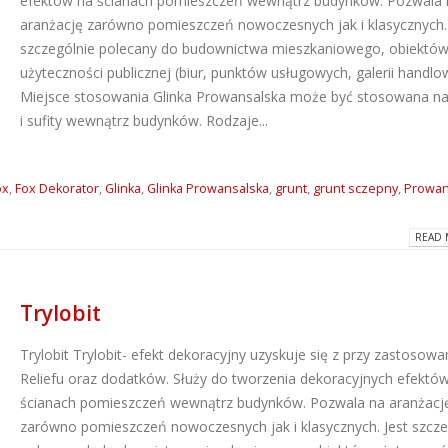
efektów na ścianach pomieszczeń wewnątrz budynków. Pozwala 
aranżację zarówno pomieszczeń nowoczesnych jak i klasycznych. 
szczególnie polecany do budownictwa mieszkaniowego, obiektó
użyteczności publicznej (biur, punktów usługowych, galerii handlo
Miejsce stosowania Glinka Prowansalska może być stosowana na
i sufity wewnątrz budynków. Rodzaje...
ox
,
Fox Dekorator
,
Glinka
,
Glinka Prowansalska
,
grunt
,
grunt sczepny
,
Prowan
READ 
Trylobit
Trylobit
Trylobit- efekt dekoracyjny uzyskuje się z przy zastosowa
Reliefu oraz dodatków. Służy do tworzenia dekoracyjnych efektó
ścianach pomieszczeń wewnątrz budynków. Pozwala na aranżacj
zarówno pomieszczeń nowoczesnych jak i klasycznych. Jest szcze