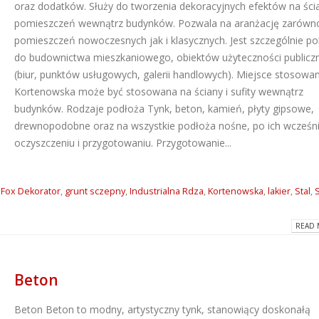
oraz dodatków. Służy do tworzenia dekoracyjnych efektów na ści
pomieszczeń wewnątrz budynków. Pozwala na aranżację zarówn
pomieszczeń nowoczesnych jak i klasycznych. Jest szczególnie po
do budownictwa mieszkaniowego, obiektów użyteczności publicz
(biur, punktów usługowych, galerii handlowych). Miejsce stosowan
Kortenowska może być stosowana na ściany i sufity wewnątrz
budynków. Rodzaje podłoża Tynk, beton, kamień, płyty gipsowe,
drewnopodobne oraz na wszystkie podłoża nośne, po ich wcześn
oczyszczeniu i przygotowaniu. Przygotowanie...
,
Fox Dekorator
,
grunt sczepny
,
Industrialna Rdza
,
Kortenowska
,
lakier
,
Stal
,
S
READ 
Beton
Beton
Beton to modny, artystyczny tynk, stanowiący doskonałą