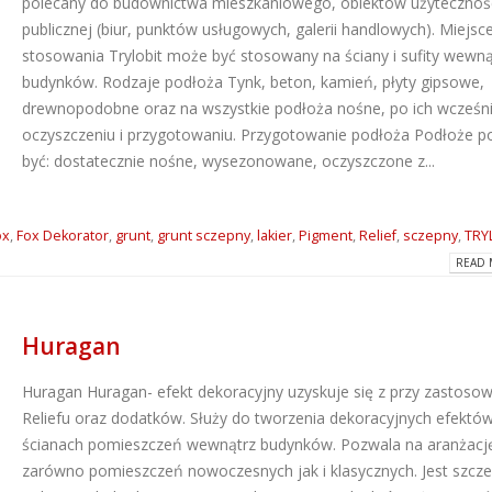
polecany do budownictwa mieszkaniowego, obiektów użytecznoś
publicznej (biur, punktów usługowych, galerii handlowych). Miejsc
stosowania Trylobit może być stosowany na ściany i sufity wewną
budynków. Rodzaje podłoża Tynk, beton, kamień, płyty gipsowe,
drewnopodobne oraz na wszystkie podłoża nośne, po ich wcześn
oczyszczeniu i przygotowaniu. Przygotowanie podłoża Podłoże 
być: dostatecznie nośne, wysezonowane, oczyszczone z...
ox
,
Fox Dekorator
,
grunt
,
grunt sczepny
,
lakier
,
Pigment
,
Relief
,
sczepny
,
TRY
READ 
Huragan
Huragan
Huragan- efekt dekoracyjny uzyskuje się z przy zastoso
Reliefu oraz dodatków. Służy do tworzenia dekoracyjnych efektó
ścianach pomieszczeń wewnątrz budynków. Pozwala na aranżacj
zarówno pomieszczeń nowoczesnych jak i klasycznych. Jest szcze