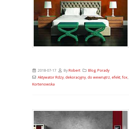
2018-07-17
By
Robert
Blog
,
Porady
Aktywator Rdzy
,
dekoracyjny
,
do wewnątrz
,
efekt
,
fox
Kortenowska