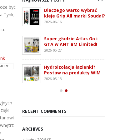
może być
 3G –
Dlaczego warto wybrać
ATLAS
a Tynk,
tem
kleje Grip All marki Soudal?
nowo
 i OSB
monta
2026-06-16
2026-07
iu.
Super gładzie Atlas Go i
ie WFD –
Wkręt
GTA w ANT BM Limited!
owanie
rodza
2026-05-27
2026-07
ynk
MORE...
Hydroizolacja łazienki?
Kleją
Postaw na produkty WIM
oudaBond
poliu
2026-05-13
osowanie
– rod
2026-07
yjnych
zięki
RECENT COMMENTS
stanowi
 wnętrz
ARCHIVES
h
lipiec 2026
(3)