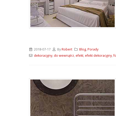
2018-07-17
By
Robert
Blog
,
Porady
dekoracyjny
,
do wewnątrz
,
efekt
,
efekt dekoracyjny
,
f