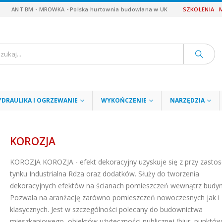
ANT BM - MROWKA - Polska hurtownia budowlana w UK
SZKOLENIA
YDRAULIKA I OGRZEWANIE
WYKOŃCZENIE
NARZĘDZIA
KOROZJA
KOROZJA
KOROZJA - efekt dekoracyjny uzyskuje się z przy zasto
tynku Industrialna Rdza oraz dodatków. Służy do tworzenia
dekoracyjnych efektów na ścianach pomieszczeń wewnątrz budy
Pozwala na aranżację zarówno pomieszczeń nowoczesnych jak i
klasycznych. Jest w szczególności polecany do budownictwa
mieszkaniowego, obiektów użyteczności publicznej (biur, punktó