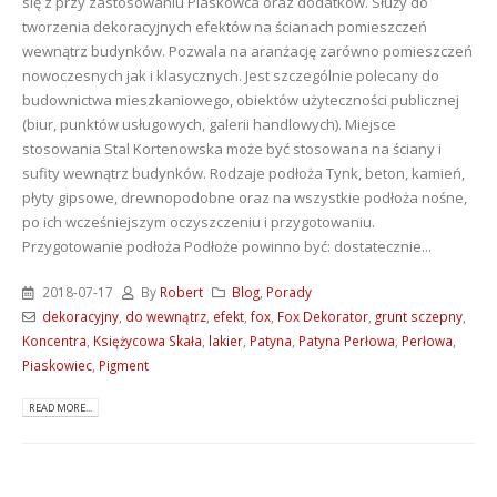
się z przy zastosowaniu Piaskowca oraz dodatków. Służy do
tworzenia dekoracyjnych efektów na ścianach pomieszczeń
wewnątrz budynków. Pozwala na aranżację zarówno pomieszczeń
nowoczesnych jak i klasycznych. Jest szczególnie polecany do
budownictwa mieszkaniowego, obiektów użyteczności publicznej
(biur, punktów usługowych, galerii handlowych). Miejsce
stosowania Stal Kortenowska może być stosowana na ściany i
sufity wewnątrz budynków. Rodzaje podłoża Tynk, beton, kamień,
płyty gipsowe, drewnopodobne oraz na wszystkie podłoża nośne,
po ich wcześniejszym oczyszczeniu i przygotowaniu.
Przygotowanie podłoża Podłoże powinno być: dostatecznie...
2018-07-17
By
Robert
Blog
,
Porady
dekoracyjny
,
do wewnątrz
,
efekt
,
fox
,
Fox Dekorator
,
grunt sczepny
,
Koncentra
,
Księżycowa Skała
,
lakier
,
Patyna
,
Patyna Perłowa
,
Perłowa
,
Piaskowiec
,
Pigment
READ MORE...