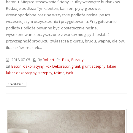
betonu. Miejsce stosowania Ściany i sufity wewnątrz budynków.
Rodzaje podłoża Tynk, beton, kamień, płyty gipsowe,
drewnopodobne oraz na wszystkie podłoża nośne, po ich
wcześniejszym oczyszczeniu i przygotowaniu. Przygotowanie
podłoży Podłoże powinno być: dostatecznie nośne,
wysezonowane, oczyszczone z warstw mogących osłabić
przyczepność produktu, zwłaszcza z kurzu, brudu, wapna, olejów,
tłuszczów, resztek...
2018-07-05
By
Robert
Blog
,
Porady
Beton
,
dekoracyjny
,
Fox Dekorator
,
grunt
,
grunt sczepny
,
lakier
,
lakier dekoracyjny
,
sczepny
,
taśma
,
tynk
READ MORE...