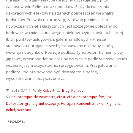
zastosowaniu Reliefu oraz dodatków. Służy do tworzenia
dekoracyjnych efektów na ścianach pomieszczeń wewnątrz
budynków. Pozwala na aranżację zarówno pomieszczeń
nowoczesnych jak i klasycznych. Jest szczególnie polecany do
budownictwa mieszkaniowego, obiektów użyteczności publicznej
(biur, punktów usługowych, galerii handlowych). Miejsce
stosowania Huragan może być stosowany na ściany i sufity
wewnątrz budynków. Rodzaje podłoża Tynk, beton, kamień, płyty
gipsowe, drewnopodobne oraz na wszystkie podłoża nośne, po ich
wcześniejszym oczyszczeniu i przygotowaniu. Przygotowanie
podłoża Podłoże powinno być: dostatecznie nośne,
wysezonowane, oczyszczone z...
2018-07-17
By
Robert
Blog
,
Porady
dekoracyjny
,
do wewnątrz
,
efekt
,
efekt dekoracyjny
,
fox
,
Fox
Dekorator
,
grunt
,
grunt sczepny
,
Huragan
,
Koncentra
,
lakier
,
Pigment
,
Relief
,
sczepny
READ MORE...