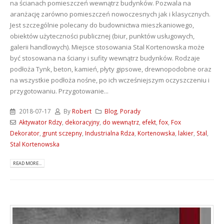
na ścianach pomieszczeń wewnątrz budynków. Pozwala na
aranżację zarówno pomieszczeń nowoczesnych jak i klasycznych.
Jest szczególnie polecany do budownictwa mieszkaniowego,
obiektów użyteczności publicznej (biur, punktów usługowych,
galerii handlowych). Miejsce stosowania Stal Kortenowska może
być stosowana na ściany i sufity wewnątrz budynków. Rodzaje
podłoża Tynk, beton, kamień, płyty gipsowe, drewnopodobne oraz
na wszystkie podłoża nośne, po ich wcześniejszym oczyszczeniu i
przygotowaniu. Przygotowanie...
2018-07-17
By
Robert
Blog
,
Porady
Aktywator Rdzy
,
dekoracyjny
,
do wewnątrz
,
efekt
,
fox
,
Fox
Dekorator
,
grunt sczepny
,
Industrialna Rdza
,
Kortenowska
,
lakier
,
Stal
,
Stal Kortenowska
READ MORE...