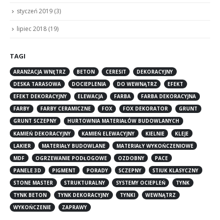
styczeń 2019
(3)
lipiec 2018
(19)
TAGI
ARANŻACJA WNĘTRZ
BETON
CERESIT
DEKORACYJNY
DESKA TARASOWA
DOCIEPLENIA
DO WEWNĄTRZ
EFEKT
EFEKT DEKORACYJNY
ELEWACJA
FARBA
FARBA DEKORACYJNA
FARBY
FARBY CERAMICZNE
FOX
FOX DEKORATOR
GRUNT
GRUNT SCZEPNY
HURTOWNIA MATERIAŁÓW BUDOWLANYCH
KAMIEŃ DEKORACYJNY
KAMIEŃ ELEWACYJNY
KIELNIE
KLEJE
LAKIER
MATERIAŁY BUDOWLANE
MATERIAŁY WYKOŃCZENIOWE
MDF
OGRZEWANIE PODŁOGOWE
OZDOBNY
PACE
PANELE 3D
PIGMENT
PORADY
SCZEPNY
STIUK KLASYCZNY
STONE MASTER
STRUKTURALNY
SYSTEMY OCIEPLEŃ
TYNK
TYNK BETON
TYNK DEKORACYJNY
TYNKI
WEWNĄTRZ
WYKOŃCZENIE
ZAPRAWY