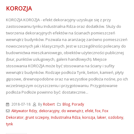
KOROZJA
KOROZJA
KOROZJA - efekt dekoracyjny uzyskuje się z przy
zastosowaniu tynku Industrialna Rdza oraz dodatków. Służy do
tworzenia dekoracyjnych efektów na ścianach pomieszczeń
wewnątrz budynków. Pozwala na aranżację zarówno pomieszczeń
nowoczesnych jak i klasycznych. Jest w szczególności polecany do
budownictwa mieszkaniowego, obiektów użyteczności publicznej
(biur, punktów usługowych, galerii handlowych). Miejsce
stosowania KOROZJA może być stosowana na ściany i sufity
wewnątrz budynków. Rodzaje podłoża Tynk, beton, kamień, płyty
gipsowe, drewnopodobne oraz na wszystkie podłoża nośne, po ich
wcześniejszym oczyszczeniu i przygotowaniu. Przygotowanie
podłoża Podłoże powinno być: dostatecznie...
2018-07-18
By
Robert
Blog
,
Porady
Aktywator Rdzy
,
dekoracyjny
,
do wewnątrz
,
efekt
,
fox
,
Fox
Dekorator
,
grunt sczepny
,
Industrialna Rdza
,
korozja
,
lakier
,
ozdobny
,
tynk