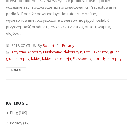
drewnopodobne oraz na wszystkie podłoża nośne, po ich
wcześniejszym oczyszczeniu i przygotowaniu. Przygotowanie
podłoża Podłoże powinno być dostatecznie nośne,
wysezonowane, oczyszczone z warstw mogących osłabić
przyczepność produktu, zwłaszcza z kurzu, brudu, wapna,
olejów,...
2018-07-05
By
Robert
Porady
Antyczny
,
Antyczny Piaskowiec
,
dekoracyjn
,
Fox Dekorator
,
grunt
,
grunt sczepny
,
lakier
,
lakier dekoracyjn
,
Piaskowiec
,
porady
,
sczepny
READ MORE...
KATEROGIE
Blog
(189)
Porady
(19)