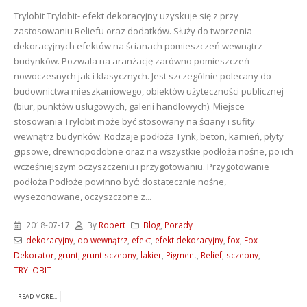
Trylobit
Trylobit- efekt dekoracyjny uzyskuje się z przy
zastosowaniu Reliefu oraz dodatków. Służy do tworzenia
dekoracyjnych efektów na ścianach pomieszczeń wewnątrz
budynków. Pozwala na aranżację zarówno pomieszczeń
nowoczesnych jak i klasycznych. Jest szczególnie polecany do
budownictwa mieszkaniowego, obiektów użyteczności publicznej
(biur, punktów usługowych, galerii handlowych). Miejsce
stosowania Trylobit może być stosowany na ściany i sufity
wewnątrz budynków. Rodzaje podłoża Tynk, beton, kamień, płyty
gipsowe, drewnopodobne oraz na wszystkie podłoża nośne, po ich
wcześniejszym oczyszczeniu i przygotowaniu. Przygotowanie
podłoża Podłoże powinno być: dostatecznie nośne,
wysezonowane, oczyszczone z...
2018-07-17
By
Robert
Blog
,
Porady
dekoracyjny
,
do wewnątrz
,
efekt
,
efekt dekoracyjny
,
fox
,
Fox
Dekorator
,
grunt
,
grunt sczepny
,
lakier
,
Pigment
,
Relief
,
sczepny
,
TRYLOBIT
READ MORE...