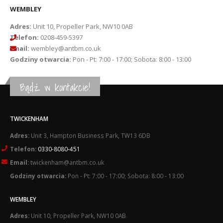
WEMBLEY
Adres:
Unit 10, Propeller Park, NW10 0AB
Telefon:
0208-459-5397
Email:
wembley@antbm.co.uk
Godziny otwarcia:
Pon - Pt: 7:00 - 17:00; Sobota: 8:00 - 13:00
Bądź w kontakcie!
TWICKENHAM
Adres:
Unit 3, Hampton Business Park, TW13 6DB
Telefon:
0330-8080-451
Email:
twickenham@antbm.co.uk
Godziny otwarcia:
Pon - Pt: 7:00 - 17:00; Sobota: 8:00 - 13:00
WEMBLEY
Adres:
Unit 10, Propeller Park, NW10 0AB