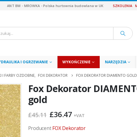
ANT BM - MROWKA - Polska hurtownia budowlana w UK
SZKOLENIA
YDRAULIKA I OGRZEWANIE
WYKOŃCZENIE
NARZĘDZIA
I I FARBY OZDOBNE
,
FOX DEKORATOR
FOX DEKORATOR DIAMENTO GOLD
Fox Dekorator DIAMEN
gold
Pierwotna
Aktualna
£
36.47
£
45.11
+VAT
cena
cena
wynosiła:
wynosi:
Producent
FOX Dekorator
£45.11.
£36.47.