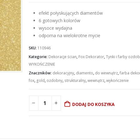
efekt połyskujących diamentów
6 gotowych kolorów
wysoce wydajna
odporna na wielokrotne mycie
SKU:
110946
Kategorie:
Dekoracje ścian
,
Fox Dekorator
,
Tynki i farby ozdo
WYKOŃCZENIE
Znaczników:
dekoracyjny
,
diamento
,
do wewnątrz
,
farba deko
fox
,
gold
,
ozdobny
,
strukturalny
,
wewnątrz
,
wykończenie
DODAJ DO KOSZYKA