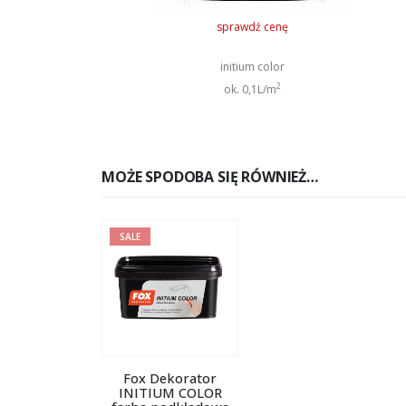
sprawdź cenę
initium color
2
ok. 0,1L/m
MOŻE SPODOBA SIĘ RÓWNIEŻ…
SALE
Fox Dekorator
INITIUM COLOR