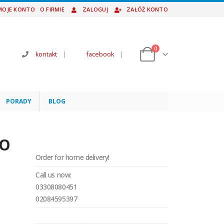
MOJE KONTO
O FIRMIE
ZALOGUJ
ZAŁÓŻ KONTO
0
kontakt
|
facebook
|
PORADY
BLOG
TO
Order for home delivery!
Call us now:
03308080451
02084595397