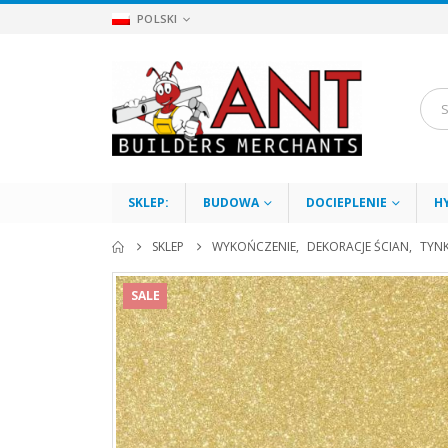
POLSKI
SKLEP:
BUDOWA
DOCIEPLENIE
H
SKLEP
WYKOŃCZENIE
,
DEKORACJE ŚCIAN
,
TYNK
SALE