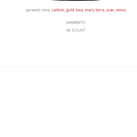
sprawdź cenę:
carbon
,
gold
,
luna
,
mars
,
terra
,
uran
,
venus
DIAMENTO
2
ok. 0,1L/m