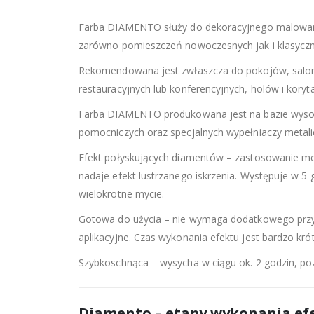
Farba DIAMENTO służy do dekoracyjnego malowani
zarówno pomieszczeń nowoczesnych jak i klasyczn
Rekomendowana jest zwłaszcza do pokojów, salon
restauracyjnych lub konferencyjnych, holów i koryt
Farba DIAMENTO produkowana jest na bazie wyso
pomocniczych oraz specjalnych wypełniaczy metali
Efekt połyskujących diamentów – zastosowanie met
nadaje efekt lustrzanego iskrzenia. Występuje w 5
wielokrotne mycie.
Gotowa do użycia – nie wymaga dodatkowego przy
aplikacyjne. Czas wykonania efektu jest bardzo krót
Szybkoschnąca – wysycha w ciągu ok. 2 godzin, po
Diamento – etapy wykonania ef