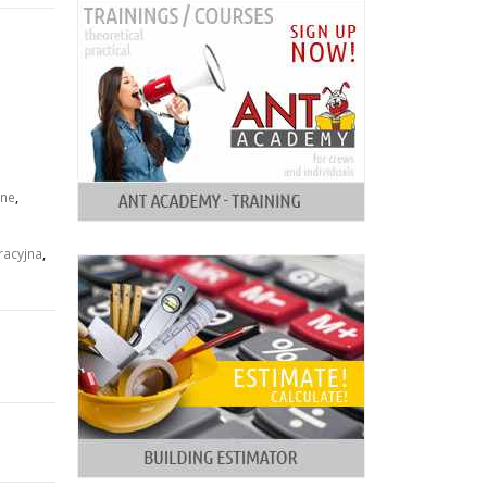
bne
,
racyjna
,