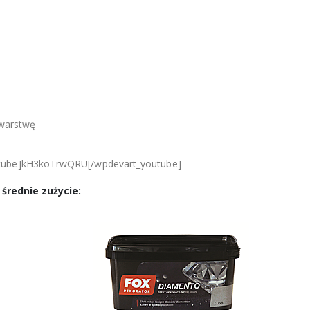
 warstwę
tube]kH3koTrwQRU[/wpdevart_youtube]
średnie zużycie: