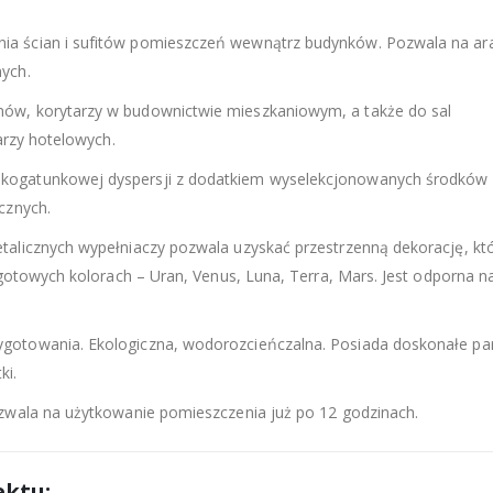
a ścian i sufitów pomieszczeń wewnątrz budynków. Pozwala na ar
ych.
ów, korytarzy w budownictwie mieszkaniowym, a także do sal
arzy hotelowych.
kogatunkowej dyspersji z dodatkiem wyselekcjonowanych środków
cznych.
alicznych wypełniaczy pozwala uzyskać przestrzenną dekorację, kt
 gotowych kolorach – Uran, Venus, Luna, Terra, Mars. Jest odporna n
gotowania. Ekologiczna, wodorozcieńczalna. Posiada doskonałe pa
ki.
zwala na użytkowanie pomieszczenia już po 12 godzinach.
ektu
: