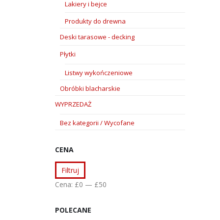
Lakiery i bejce
Produkty do drewna
Deski tarasowe - decking
Płytki
Listwy wykończeniowe
Obróbki blacharskie
WYPRZEDAŻ
Bez kategorii / Wycofane
CENA
Cena
Cena
Filtruj
min
max
Cena:
£0
—
£50
POLECANE