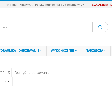
ANT BM - MROWKA - Polska hurtownia budowlana w UK
SZKOLENIA
YDRAULIKA I OGRZEWANIE
WYKOŃCZENIE
NARZĘDZIA
według: