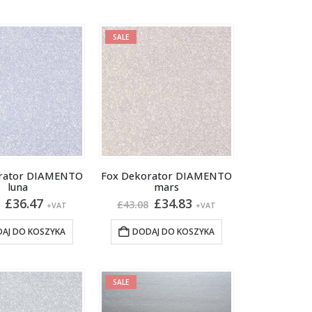
SALE
rator DIAMENTO
Fox Dekorator DIAMENTO
luna
mars
Pierwotna
Aktualna
Pierwotna
Aktualna
£
36.47
£
34.83
£
43.08
+VAT
+VAT
cena
cena
cena
cena
wynosiła:
wynosi:
wynosiła:
wynosi:
AJ DO KOSZYKA
DODAJ DO KOSZYKA
£45.11.
£36.47.
£43.08.
£34.83.
SALE