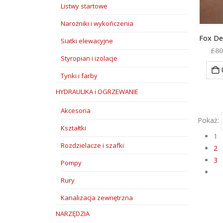
Listwy startowe
Narożniki i wykończenia
Fox De
Siatki elewacyjne
£
80
Styropian i izolacje
Tynki i farby
HYDRAULIKA i OGRZEWANIE
Akcesoria
Pokaż:
Kształtki
1
Rozdzielacze i szafki
2
3
Pompy
Rury
Kanalizacja zewnętrzna
NARZĘDZIA