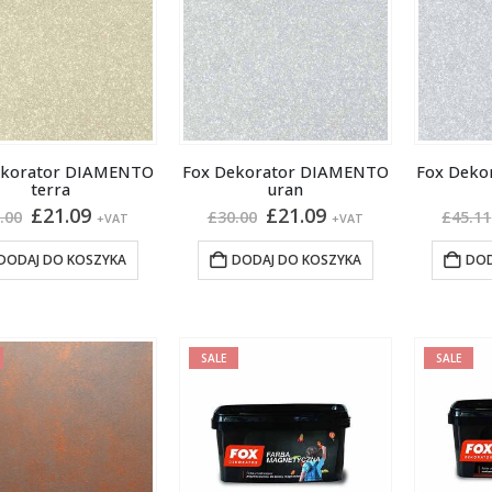
ekorator DIAMENTO
Fox Dekorator DIAMENTO
Fox Deko
terra
uran
Pierwotna
Aktualna
Pierwotna
Aktualna
£
21.09
£
21.09
.00
£
30.00
£
45.11
+VAT
+VAT
cena
cena
cena
cena
wynosiła:
wynosi:
wynosiła:
wynosi:
DODAJ DO KOSZYKA
DODAJ DO KOSZYKA
DOD
£30.00.
£21.09.
£30.00.
£21.09.
SALE
SALE