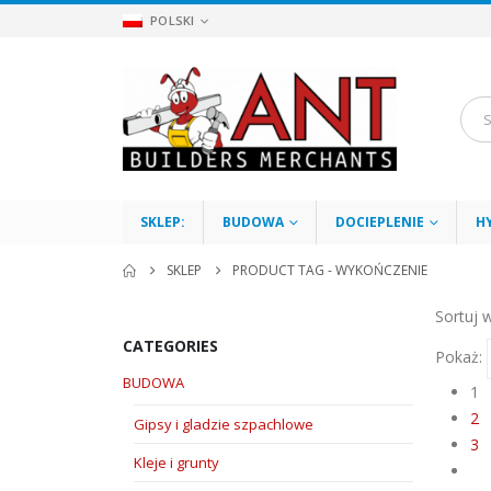
POLSKI
SKLEP:
BUDOWA
DOCIEPLENIE
H
SKLEP
PRODUCT TAG -
WYKOŃCZENIE
Sortuj 
CATEGORIES
Pokaż:
BUDOWA
1
2
Gipsy i gladzie szpachlowe
3
Kleje i grunty