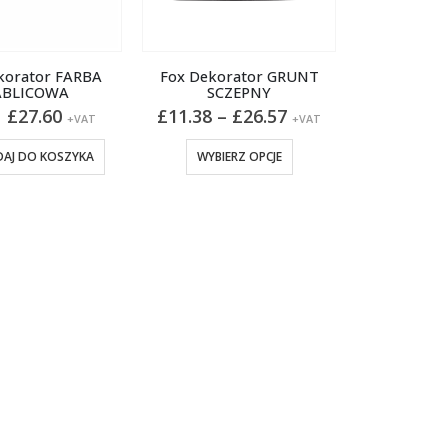
korator FARBA
Fox Dekorator GRUNT
ABLICOWA
SCZEPNY
Pierwotna
Aktualna
Zakres
£
27.60
£
11.38
–
£
26.57
+VAT
+VAT
cena
cena
cen:
wynosiła:
wynosi:
od
Ten
AJ DO KOSZYKA
WYBIERZ OPCJE
£30.81.
£27.60.
£11.38
produkt
do
ma
£26.57
wiele
wariantów.
Opcje
można
wybrać
na
stronie
produktu