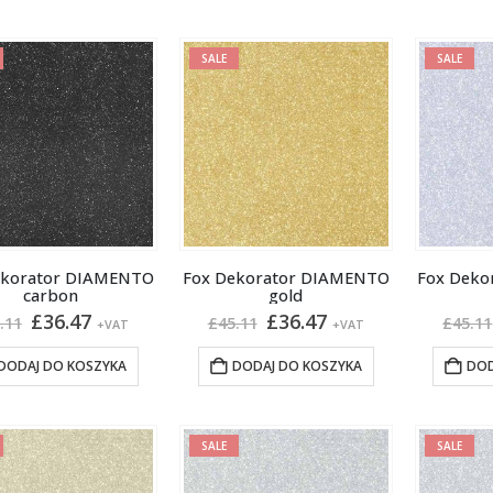
SALE
SALE
ekorator DIAMENTO
Fox Dekorator DIAMENTO
Fox Deko
carbon
gold
Pierwotna
Aktualna
Pierwotna
Aktualna
£
36.47
£
36.47
.11
£
45.11
£
45.11
+VAT
+VAT
cena
cena
cena
cena
wynosiła:
wynosi:
wynosiła:
wynosi:
DODAJ DO KOSZYKA
DODAJ DO KOSZYKA
DOD
£45.11.
£36.47.
£45.11.
£36.47.
SALE
SALE