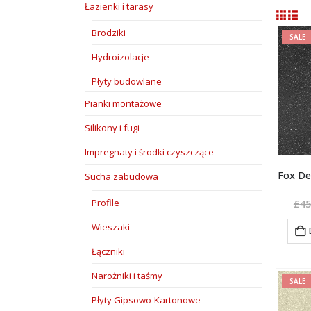
Łazienki i tarasy
Brodziki
SALE
Hydroizolacje
Płyty budowlane
Pianki montażowe
Silikony i fugi
Impregnaty i środki czyszczące
Fox D
Sucha zabudowa
Profile
£
45
Wieszaki
Łączniki
Narożniki i taśmy
SALE
Płyty Gipsowo-Kartonowe