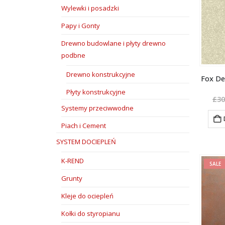
Wylewki i posadzki
Papy i Gonty
Drewno budowlane i płyty drewno
podbne
Drewno konstrukcyjne
Fox D
Płyty konstrukcyjne
£
30
Systemy przeciwwodne
Piach i Cement
SYSTEM DOCIEPLEŃ
K-REND
SALE
Grunty
Kleje do ociepleń
Kołki do styropianu