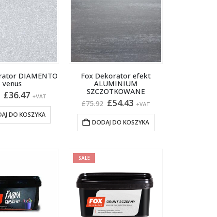
rator DIAMENTO
Fox Dekorator efekt
venus
ALUMINIUM
SZCZOTKOWANE
Pierwotna
Aktualna
£
36.47
+VAT
Pierwotna
Aktualna
£
54.43
cena
cena
£
75.92
+VAT
cena
cena
wynosiła:
wynosi:
AJ DO KOSZYKA
wynosiła:
wynosi:
£45.11.
£36.47.
DODAJ DO KOSZYKA
£75.92.
£54.43.
SALE