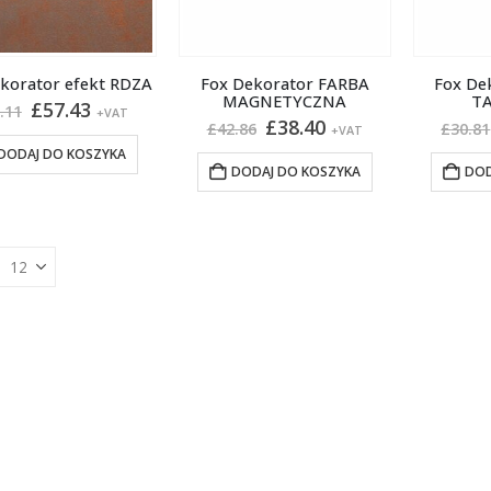
korator efekt RDZA
Fox Dekorator FARBA
Fox De
MAGNETYCZNA
T
Pierwotna
Aktualna
£
57.43
.11
+VAT
Pierwotna
Aktualna
£
38.40
cena
cena
£
42.86
£
30.81
+VAT
cena
cena
wynosiła:
wynosi:
DODAJ DO KOSZYKA
wynosiła:
wynosi:
£80.11.
£57.43.
DODAJ DO KOSZYKA
DOD
£42.86.
£38.40.