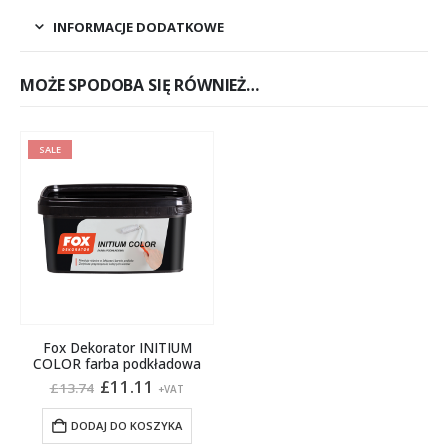
INFORMACJE DODATKOWE
MOŻE SPODOBA SIĘ RÓWNIEŻ…
SALE
Fox Dekorator INITIUM
COLOR farba podkładowa
Pierwotna
Aktualna
£
11.11
£
13.74
+VAT
cena
cena
wynosiła:
wynosi:
DODAJ DO KOSZYKA
£13.74.
£11.11.