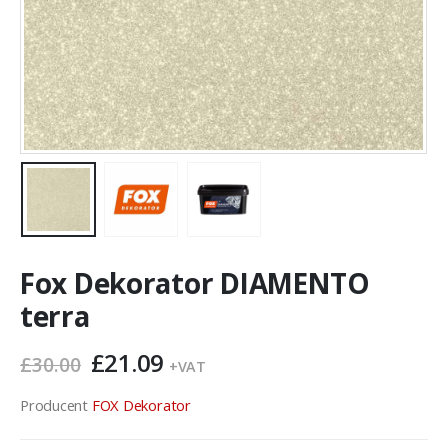
Fox Dekorator DIAMENTO
terra
Pierwotna
Aktualna
£
21.09
£
30.00
+VAT
cena
cena
wynosiła:
wynosi:
Producent
FOX Dekorator
£30.00.
£21.09.