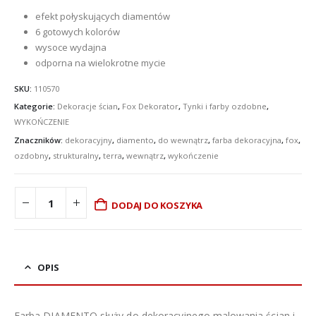
efekt połyskujących diamentów
6 gotowych kolorów
wysoce wydajna
odporna na wielokrotne mycie
SKU:
110570
Kategorie:
Dekoracje ścian
,
Fox Dekorator
,
Tynki i farby ozdobne
,
WYKOŃCZENIE
Znaczników:
dekoracyjny
,
diamento
,
do wewnątrz
,
farba dekoracyjna
,
fox
,
ozdobny
,
strukturalny
,
terra
,
wewnątrz
,
wykończenie
DODAJ DO KOSZYKA
OPIS
Farba DIAMENTO służy do dekoracyjnego malowania ścian i