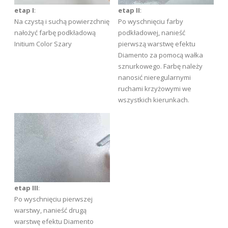
etap I
:
etap II
:
Na czystą i suchą powierzchnię
Po wyschnięciu farby
nałożyć farbę podkładową
podkładowej, nanieść
Initium Color Szary
pierwszą warstwę efektu
Diamento za pomocą wałka
sznurkowego. Farbę należy
nanosić nieregularnymi
ruchami krzyżowymi we
wszystkich kierunkach.
etap III
:
Po wyschnięciu pierwszej
warstwy, nanieść drugą
warstwę efektu Diamento