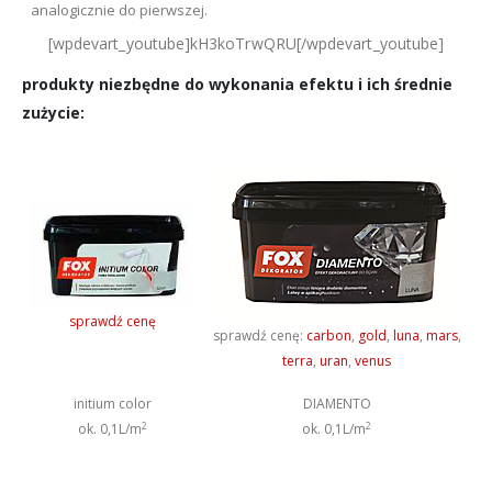
analogicznie do pierwszej.
[wpdevart_youtube]kH3koTrwQRU[/wpdevart_youtube]
produkty niezbędne do wykonania efektu i ich średnie
zużycie:
sprawdź cenę
sprawdź cenę:
carbon
,
gold
,
luna
,
mars
,
terra
,
uran
,
venus
initium color
DIAMENTO
2
2
ok. 0,1L/m
ok. 0,1L/m