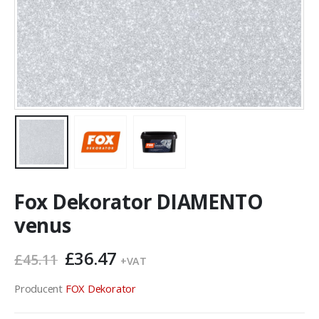
Fox Dekorator DIAMENTO
venus
Pierwotna
Aktualna
£
36.47
£
45.11
+VAT
cena
cena
wynosiła:
wynosi:
Producent
FOX Dekorator
£45.11.
£36.47.