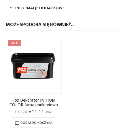
INFORMACJE DODATKOWE
MOŻE SPODOBA SIĘ RÓWNIEŻ…
SALE
Fox Dekorator INITIUM
COLOR farba podkładowa
Pierwotna
Aktualna
£
11.11
£
13.74
+VAT
cena
cena
wynosiła:
wynosi:
DODAJ DO KOSZYKA
£13.74.
£11.11.