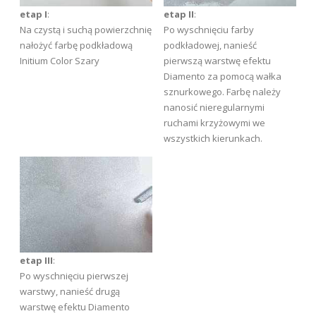
etap I
:
etap II
:
Na czystą i suchą powierzchnię
Po wyschnięciu farby
nałożyć farbę podkładową
podkładowej, nanieść
Initium Color Szary
pierwszą warstwę efektu
Diamento za pomocą wałka
sznurkowego. Farbę należy
nanosić nieregularnymi
ruchami krzyżowymi we
wszystkich kierunkach.
etap III
:
Po wyschnięciu pierwszej
warstwy, nanieść drugą
warstwę efektu Diamento