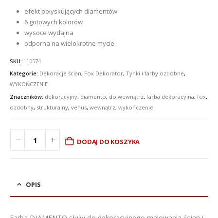
efekt połyskujących diamentów
6 gotowych kolorów
wysoce wydajna
odporna na wielokrotne mycie
SKU:
110574
Kategorie:
Dekoracje ścian
,
Fox Dekorator
,
Tynki i farby ozdobne
,
WYKOŃCZENIE
Znaczników:
dekoracyjny
,
diamento
,
do wewnątrz
,
farba dekoracyjna
,
fox
,
ozdobny
,
strukturalny
,
venus
,
wewnątrz
,
wykończenie
DODAJ DO KOSZYKA
OPIS
Farba DIAMENTO służy do dekoracyjnego malowania ścian i