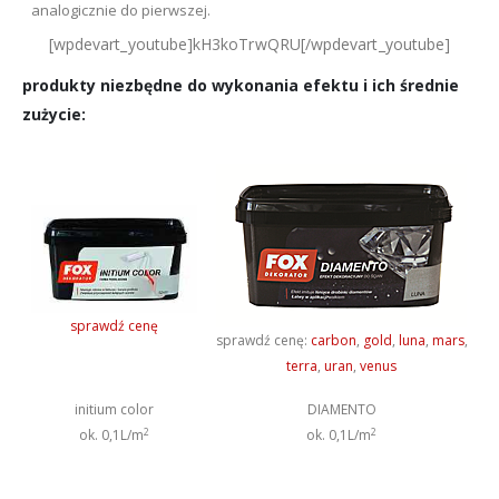
analogicznie do pierwszej.
[wpdevart_youtube]kH3koTrwQRU[/wpdevart_youtube]
produkty niezbędne do wykonania efektu i ich średnie
zużycie:
sprawdź cenę
sprawdź cenę:
carbon
,
gold
,
luna
,
mars
,
terra
,
uran
,
venus
initium color
DIAMENTO
2
2
ok. 0,1L/m
ok. 0,1L/m