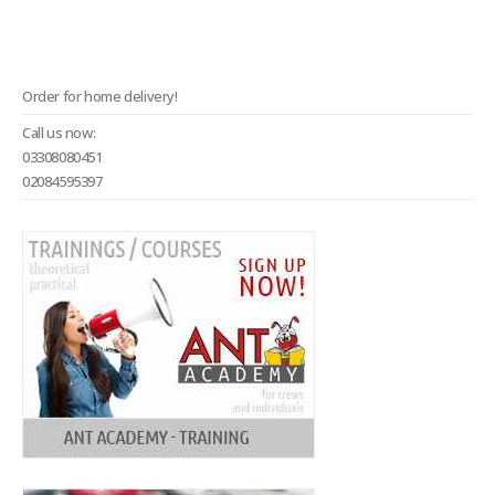
Order for home delivery!
Call us now:
03308080451
02084595397