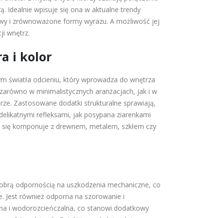
rą. Idealnie wpisuje się ona w aktualne trendy
rwy i zrównoważone formy wyrazu. A możliwość jej
ji wnętrz.
a i kolor
nym światła odcieniu, który wprowadza do wnętrza
 zarówno w minimalistycznych aranżacjach, jak i w
rze. Zastosowane dodatki strukturalne sprawiają,
delikatnymi refleksami, jak posypana ziarenkami
nie się komponuje z drewnem, metalem, szkłem czy
ę dobrą odpornością na uszkodzenia mechaniczne, co
ele. Jest również odporna na szorowanie i
czna i wodorozcieńczalna, co stanowi dodatkowy