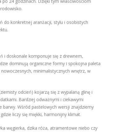
a po 24 godzinach. Dzięki tym właściwościom
środowisko.
o konkretnej aranżacji, stylu i osobistych
ktu.
zeń i doskonale komponuje się z drewnem,
gdzie dominują organiczne formy i spokojna paleta
o nowoczesnych, minimalistycznych wnętrz, w
ziemisty odcień) kojarzą się z wypalaną glinę i
datkami. Bardziej odważnymi i ciekawymi
ące barwy. Wśród pastelowych wersji znajdziemy
gdzie liczy się miękki, harmonijny klimat.
iwka węgierka, dzika róża, atramentowe niebo czy