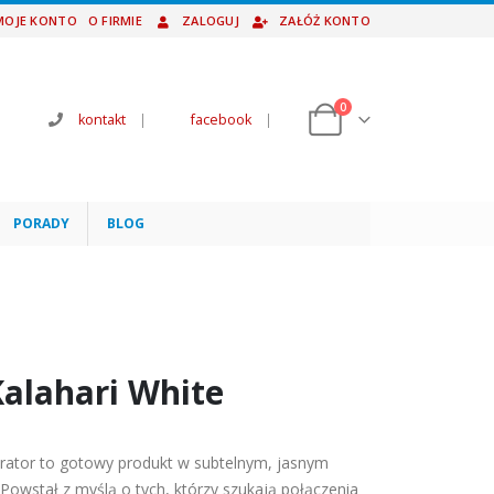
MOJE KONTO
O FIRMIE
ZALOGUJ
ZAŁÓŻ KONTO
0
kontakt
|
facebook
|
PORADY
BLOG
alahari White
ator to gotowy produkt w subtelnym, jasnym
owstał z myślą o tych, którzy szukają połączenia