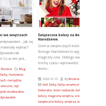
zach
Świąteczne kolory na Boże
Jak kolor śc
Narodzenie.
człowieka? 
 jak się
starannie do
Dom w świątecznych kolorach! Święta
brać?
Kolor ścian -
Bożego Narodzenia to wyjątkowy,
nasz nastrój?
magiczny czas. Dlatego warto poświęcić
t...
sprawę z tego
trochę czasu i wprowadzić do naszego
domu...
log
2019-04-04
ia
Antyczny Pi
2020-12-15
By
Bożena
Blog
Burza Piaskow
biel
,
farby
,
farby ceramiczne
,
Fox
dekoracyjne
,
Fo
Dekorator
,
kolor niebieski
,
kolor różowy
,
ne
,
Prowansalska
,
kolory
,
magiczne wnętrza
,
srebro
,
czaeny
,
kolor 
świąteczne kolory
,
wnętrza
,
wykończanie
kolor we wnętr