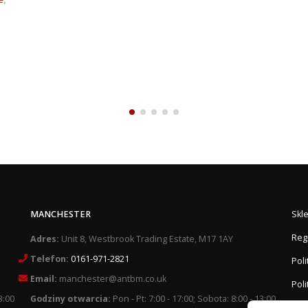
MANCHESTER
Skl
Reg
Adres:
Unit 8, Westbrook Trading Estate, M17 1AY
Telefon:
0161-971-2821
Pol
Email:
manchester@antbm.co.uk
Poli
3:00
Godziny otwarcia:
Pon - Pt: 7:00 - 17:00; Sobota: 8:00 - 13:00
O F