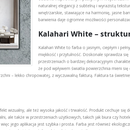
naturalnej elegancji z subtelną i wyrazistą tekstu
wnętrzarskie, stawiające na harmonię, jasne ba
barwienia daje ogromne możliwości personalizac
Kalahari White – struktur
Kalahari White to farba o jasnym, ciepłym i peł
miękkość i przytulność. Doskonale sprawdza się
przestrzeniach o bardziej dekoracyjnym charakte
że pod wpływem światła powierzchnia mieni się 
erzchni – lekko chropowatej, z wyczuwalną fakturą. Faktura ta świet
fekt wizualny, ale też wysoka jakość i trwałość. Produkt cechuje si
ialni, ale także w przestrzeniach użytkowych, takich jak biura czy hot
ięc jego aplikacja jest szybka i prosta. Farba jest również ekologi