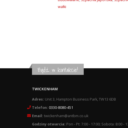
wałki
Bądź w kontakcie!
TWICKENHAM
Adres:
Unit 3, Hampton Business Park, TW13 6DB
Telefon:
0330-8080-451
Email:
twickenham@antbm.co.uk
Godziny otwarcia:
Pon - Pt: 7:00 - 17:00; Sobota: 8:00 - 1