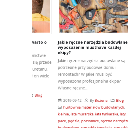
co warto o
Jakie ręczne narzędzia budowlane to
Hydroi
wyposażenie musthave każdej
produk
ekipy?
udownictwie
Hydroiz
Jakie ręczne narzędzia budowlane są
ają się przede
Hydroizo
potrzebne przy budowie domu i
poliuretanu.
niezmie
remontach? W jakie musi być
zedł on wiele
wykońc
wyposażona profesjonalna ekipa?
dużej mi
Własne ręczne...
a
Blog
2026-
2019-09-12
By
Bożena
Blog
hurtownia materiałów budowlanych
,
kielnie
,
łata murarska
,
łata tynkarska
,
łaty
,
pace
,
pędzle
,
poziomice
,
ręczne narzędzia
budowalane
,
szpachla japońska
,
szpachle
,