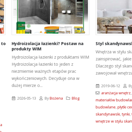
zolacja łazienki? Postaw na
Styl skandynawski we wnętr
ty WIM
Wnętrza w stylu skandynawskim -
olacja łazienki z produktami WIM
zainspirować, jakie materiały wy
lacja łazienki to jeden z
Dlaczego styl skandynawski tak
rnie ważnych etapów prac
zawojował wnętrza? Co w nim jes
zeniowych. Decyduje ona w
erze o...
2019-06-12
By
Bożena
B
aranżacja wnętrz
,
farby
,
hurtown
05-13
By
Bożena
Blog
materiałów budowlanych
,
narzędzia
budowlane
,
płytki ceramiczne
,
styl
skandynawski
,
tynki
,
tynki struktural
wnętrze w stylu skandynawskim