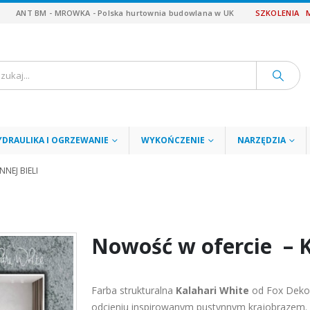
ANT BM - MROWKA - Polska hurtownia budowlana w UK
SZKOLENIA
YDRAULIKA I OGRZEWANIE
WYKOŃCZENIE
NARZĘDZIA
NEJ BIELI
Nowość w ofercie – K
Farba strukturalna
Kalahari White
od Fox Dekor
odcieniu inspirowanym pustynnym krajobrazem. P