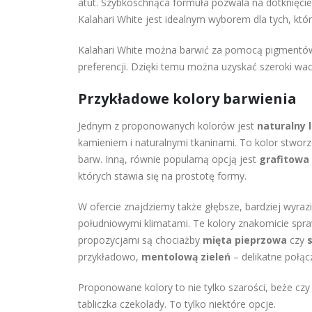
atut. Szybkoschnąca formuła pozwala na dotknięcie
Kalahari White jest idealnym wyborem dla tych, któr
Kalahari White można barwić za pomocą pigmentów 
preferencji. Dzięki temu można uzyskać szeroki wac
Przykładowe kolory barwienia
Jednym z proponowanych kolorów jest
naturalny 
kamieniem i naturalnymi tkaninami. To kolor stworz
barw. Inną, równie popularną opcją jest
grafitowa
których stawia się na prostotę formy.
W ofercie znajdziemy także głębsze, bardziej wyraz
południowymi klimatami. Te kolory znakomicie spr
propozycjami są chociażby
mięta pieprzowa
czy
przykładowo,
mentolową zieleń
– delikatne połącz
Proponowane kolory to nie tylko szarości, beże czy 
tabliczka czekolady. To tylko niektóre opcje.