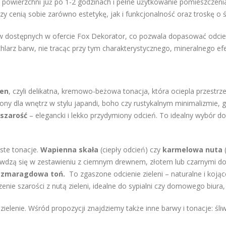
 powierzchni już po 1-2 godzinach i pełne użytkowanie pomieszczeni
zy cenią sobie zarówno estetykę, jak i funkcjonalność oraz troskę o 
dostępnych w ofercie Fox Dekorator, co pozwala dopasować odcień d
hlarz barw, nie tracąc przy tym charakterystycznego, mineralnego efe
len
, czyli delikatna, kremowo-beżowa tonacja, która ociepla przestr
ony dla wnętrz w stylu japandi, boho czy rustykalnym minimalizmie, 
 szarość
– elegancki i lekko przydymiony odcień. To idealny wybór d
iste tonacje.
Wapienna skała
(ciepły odcień) czy
karmelowa nuta
(
awdzą się w zestawieniu z ciemnym drewnem, złotem lub czarnymi do
szmaragdowa toń.
To zgaszone odcienie zieleni – naturalne i koj
enie szarości z nutą zieleni, idealne do sypialni czy domowego biura, 
zielenie. Wśród propozycji znajdziemy także inne barwy i tonacje: śl