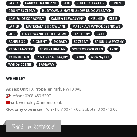
FARBY
FARBY CERAMICZNE
FOX
FOX DEKORATOR
GRUNT
GRUNT SCZEPNY
HURTOWNIA MATERIAŁÓW BUDOWLANYCH
KAMIEŃ DEKORACYJNY
KAMIEŃ ELEWACYJNY
KIELNIE
KLEJE
LAKIER
MATERIAŁY BUDOWLANE
MATERIAŁY WYKOŃCZENIOWE
MDF
OGRZEWANIE PODŁOGOWE
OZDOBNY
PACE
PANELE 3D
PIGMENT
PORADY
SCZEPNY
STIUK KLASYCZNY
STONE MASTER
STRUKTURALNY
SYSTEMY OCIEPLEŃ
TYNK
TYNK BETON
TYNK DEKORACYJNY
TYNKI
WEWNĄTRZ
WYKOŃCZENIE
ZAPRAWY
WEMBLEY
Adres:
Unit 10, Propeller Park, NW10 0AB
Telefon:
0208-459-5397
Email:
wembley@antbm.co.uk
Godziny otwarcia:
Pon - Pt: 7:00 - 17:00; Sobota: 8:00 - 13:00
Bądź w kontakcie!