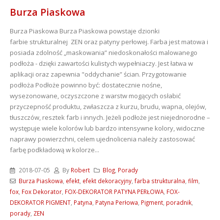
Burza Piaskowa
Burza Piaskowa
Burza Piaskowa powstaje dzionki
farbie strukturalnej ZEN oraz patyny perłowej. Farba jest matowa i
posiada zdolność „maskowania” niedoskonałości malowanego
podłoża - dzięki zawartości kulistych wypełniaczy. Jest łatwa w
aplikacji oraz zapewnia "oddychanie” ścian. Przygotowanie
podłoża Podłoże powinno być: dostatecznie nośne,
wysezonowane, oczyszczone z warstw mogących osłabić
przyczepność produktu, zwłaszcza z kurzu, brudu, wapna, olejów,
tłuszczów, resztek farb i innych. Jeżeli podłoże jest niejednorodne –
występuje wiele kolorów lub bardzo intensywne kolory, widoczne
naprawy powierzchni, celem ujednolicenia należy zastosować
farbę podkładową w kolorze...
2018-07-05
By
Robert
Blog
,
Porady
Burza Piaskowa
,
efekt
,
efekt dekoracyjny
,
farba strukturalna
,
film
,
fox
,
Fox Dekorator
,
FOX-DEKORATOR PATYNA PERŁOWA
,
FOX-
DEKORATOR PIGMENT
,
Patyna
,
Patyna Perłowa
,
Pigment
,
poradnik
,
porady
,
ZEN