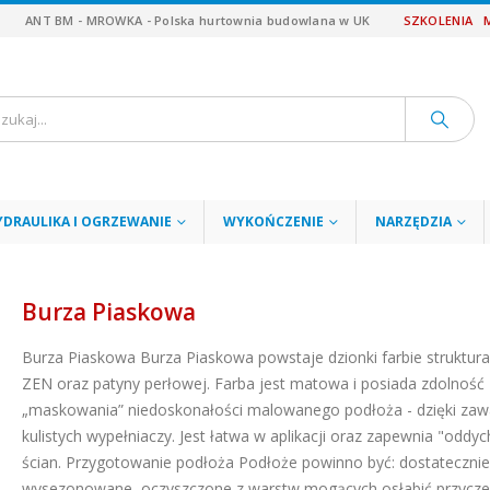
ANT BM - MROWKA - Polska hurtownia budowlana w UK
SZKOLENIA
YDRAULIKA I OGRZEWANIE
WYKOŃCZENIE
NARZĘDZIA
Burza Piaskowa
Burza Piaskowa
Burza Piaskowa powstaje dzionki farbie struktur
ZEN oraz patyny perłowej. Farba jest matowa i posiada zdolność
„maskowania” niedoskonałości malowanego podłoża - dzięki zaw
kulistych wypełniaczy. Jest łatwa w aplikacji oraz zapewnia "oddyc
ścian. Przygotowanie podłoża Podłoże powinno być: dostatecznie
wysezonowane, oczyszczone z warstw mogących osłabić przycz