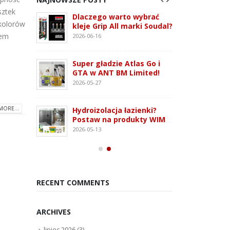
sztek
 3G –
Dlaczego warto wybrać
ATLAS
 kolorów
tem
kleje Grip All marki Soudal?
nowo
 i OSB
monta
lem
2026-06-16
2026-07
Super gładzie Atlas Go i
ie WFD –
Wkręt
GTA w ANT BM Limited!
owanie
rodza
2026-05-27
2026-07
MORE...
Hydroizolacja łazienki?
Kleją
Postaw na produkty WIM
oudaBond
poliu
2026-05-13
osowanie
– rod
2026-07
RECENT COMMENTS
ARCHIVES
lipiec 2026
(3)