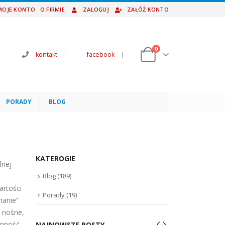
MOJE KONTO
O FIRMIE
ZALOGUJ
ZAŁÓŻ KONTO
0
kontakt
|
facebook
|
PORADY
BLOG
KATEROGIE
alnej
Blog
(189)
artości
Porady
(19)
hanie”
 nośne,
epność
NAJNOWSZE POSTY