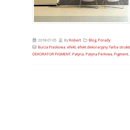
ATLAS M-SYSTEM 3G –
nowoczesny system
montażu płyt G-K i OSB
2026-07-31
Wkręty farmerskie WFD –
2018-07-05
By
Robert
Blog
,
Porady
rodzaje i zastosowanie
Burza Piaskowa
,
efekt
,
efekt dekoracyjny
,
farba strukt
2026-07-27
DEKORATOR PIGMENT
,
Patyna
,
Patyna Perłowa
,
Pigment
,
Klejące pianki
poliuretanowe SoudaBond
– rodzaje i zastosowanie
2026-07-08