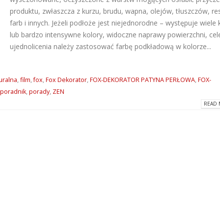
produktu, zwłaszcza z kurzu, brudu, wapna, olejów, tłuszczów, re
Dlaczego warto wybrać
ATLAS M-SYSTEM
farb i innych. Jeżeli podłoże jest niejednorodne – występuje wiele
kleje Grip All marki Soudal?
nowoczesny sys
montażu płyt G-K
lub bardzo intensywne kolory, widoczne naprawy powierzchni, ce
2026-06-16
2026-07-31
ujednolicenia należy zastosować farbę podkładową w kolorze...
Super gładzie Atlas Go i
Wkręty farmersk
GTA w ANT BM Limited!
rodzaje i zastos
2026-05-27
uralna
,
film
,
fox
,
Fox Dekorator
,
FOX-DEKORATOR PATYNA PERŁOWA
,
FOX-
2026-07-27
poradnik
,
porady
,
ZEN
READ 
Hydroizolacja łazienki?
Klejące pianki
Postaw na produkty WIM
poliuretanowe S
2026-05-13
– rodzaje i zast
2026-07-08