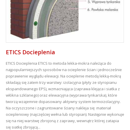
ETICS Docieplenia
ETICS Docieplenia
ETICS to metoda lekka-mokra należąca do
najpopularniejszych sposobów na ocieplenie ścian i jednocześnie
poprawienie wyglądu elewacji. Na ocieplenie metodą lekką-mokrą
składają się zatem trzy warstwy: izolacyjna (płyty ze styropianu
ekspandowanego EPS), wzmacniająca (zaprawa klejąca i siatka z
włókna szklanego) oraz elewacyjna (wyprawa tynkarska), które
tworzą wzajemnie dopasowany aktywny system termoizolacyjny.
Na oczyszczone i zagruntowane ściany nakleja się materiał
ociepleniowy (najczęściej wełna lub styropian). Następnie wykonuje
się na niej warstwę zbrojoną z zaprawy, wewnątrz której zatapia
się siatkę zbrojącą...