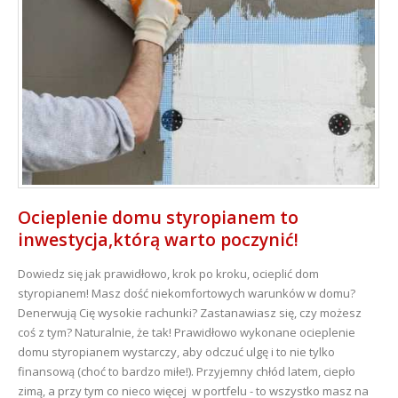
Ocieplenie domu styropianem to
inwestycja,którą warto poczynić!
Dowiedz się jak prawidłowo, krok po kroku, ocieplić dom
styropianem! Masz dość niekomfortowych warunków w domu?
Denerwują Cię wysokie rachunki? Zastanawiasz się, czy możesz
coś z tym? Naturalnie, że tak! Prawidłowo wykonane ocieplenie
domu styropianem wystarczy, aby odczuć ulgę i to nie tylko
finansową (choć to bardzo miłe!). Przyjemny chłód latem, ciepło
zimą, a przy tym co nieco więcej w portfelu - to wszystko masz na