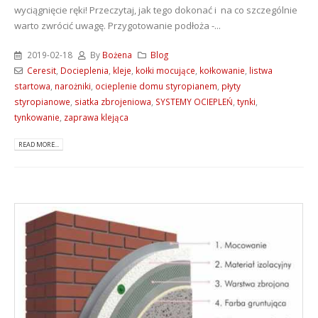
wyciągnięcie ręki! Przeczytaj, jak tego dokonać i na co szczególnie
warto zwrócić uwagę. Przygotowanie podłoża -...
2019-02-18
By
Bożena
Blog
Ceresit
,
Docieplenia
,
kleje
,
kołki mocujące
,
kołkowanie
,
listwa
startowa
,
narożniki
,
ocieplenie domu styropianem
,
płyty
styropianowe
,
siatka zbrojeniowa
,
SYSTEMY OCIEPLEŃ
,
tynki
,
tynkowanie
,
zaprawa klejąca
READ MORE...