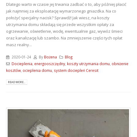
Dlatego warto w czasie jej trwania zadbać o to, aby później płacić
jak najmniej za eksploatację wymarzonego gniazdka. Na co
położyć specjalny nacisk? Sprawdź! Jak wiesz, na koszty
utrzymania domu składają się przede wszystkim opłaty za
ogrzewanie, oświetlenie, wodę, ewentualnie gaz, wywóz śmieci
oraz kanalizację lub szambo. Na zmniejszenie części tych opłat
masz realny...
2020-01-24
By
Bożena
Blog
Docieplenia
,
energooszczędny
,
koszty utrzymania domu
,
obniżenie
kosztów
,
ocieplenia domu
,
system dociepleń Ceresit
READ MORE...