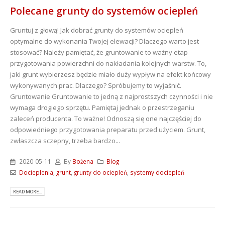
Polecane grunty do systemów ociepleń
Gruntuj z głową! Jak dobrać grunty do systemów ociepleń
optymalne do wykonania Twojej elewacji? Dlaczego warto jest
stosować? Należy pamiętać, że gruntowanie to ważny etap
przygotowania powierzchni do nakładania kolejnych warstw. To,
jaki grunt wybierzesz będzie miało duży wypływ na efekt końcowy
wykonywanych prac. Dlaczego? Spróbujemy to wyjaśnić.
Gruntowanie Gruntowanie to jedną z najprostszych czynności i nie
wymaga drogiego sprzętu. Pamiętaj jednak o przestrzeganiu
zaleceń producenta. To ważne! Odnoszą się one najczęściej do
odpowiedniego przygotowania preparatu przed użyciem. Grunt,
zwłaszcza sczepny, trzeba bardzo...
2020-05-11
By
Bożena
Blog
Docieplenia
,
grunt
,
grunty do ociepleń
,
systemy dociepleń
READ MORE...