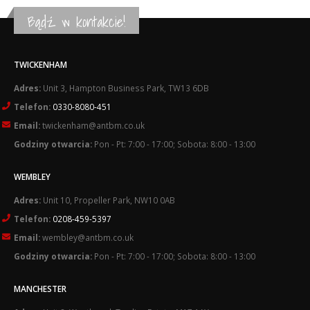
Bądź w kontakcie!
TWICKENHAM
Adres:
Unit 3, Hampton Business Park, TW13 6DB
Telefon:
0330-8080-451
Email:
twickenham@antbm.co.uk
Godziny otwarcia:
Pon - Pt: 7:00 - 17:00; Sobota: 8:00 - 13:00
WEMBLEY
Adres:
Unit 10, Propeller Park, NW10 0AB
Telefon:
0208-459-5397
Email:
wembley@antbm.co.uk
Godziny otwarcia:
Pon - Pt: 7:00 - 17:00; Sobota: 8:00 - 13:00
MANCHESTER