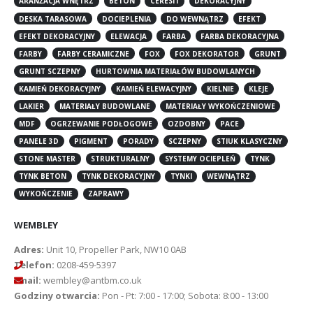
ARANŻACJA WNĘTRZ
BETON
CERESIT
DEKORACYJNY
DESKA TARASOWA
DOCIEPLENIA
DO WEWNĄTRZ
EFEKT
EFEKT DEKORACYJNY
ELEWACJA
FARBA
FARBA DEKORACYJNA
FARBY
FARBY CERAMICZNE
FOX
FOX DEKORATOR
GRUNT
GRUNT SCZEPNY
HURTOWNIA MATERIAŁÓW BUDOWLANYCH
KAMIEŃ DEKORACYJNY
KAMIEŃ ELEWACYJNY
KIELNIE
KLEJE
LAKIER
MATERIAŁY BUDOWLANE
MATERIAŁY WYKOŃCZENIOWE
MDF
OGRZEWANIE PODŁOGOWE
OZDOBNY
PACE
PANELE 3D
PIGMENT
PORADY
SCZEPNY
STIUK KLASYCZNY
STONE MASTER
STRUKTURALNY
SYSTEMY OCIEPLEŃ
TYNK
TYNK BETON
TYNK DEKORACYJNY
TYNKI
WEWNĄTRZ
WYKOŃCZENIE
ZAPRAWY
WEMBLEY
Adres:
Unit 10, Propeller Park, NW10 0AB
Telefon:
0208-459-5397
Email:
wembley@antbm.co.uk
Godziny otwarcia:
Pon - Pt: 7:00 - 17:00; Sobota: 8:00 - 13:00