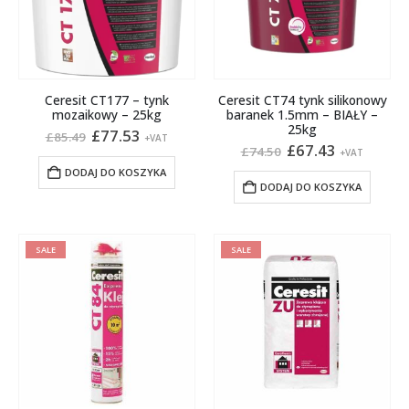
na
stronie
produktu
Ceresit CT177 – tynk
Ceresit CT74 tynk silikonowy
mozaikowy – 25kg
baranek 1.5mm – BIAŁY –
25kg
Pierwotna
Aktualna
£
77.53
£
85.49
+VAT
cena
cena
Pierwotna
Aktualna
£
67.43
£
74.50
+VAT
wynosiła:
wynosi:
cena
cena
DODAJ DO KOSZYKA
£85.49.
£77.53.
wynosiła:
wynosi:
DODAJ DO KOSZYKA
£74.50.
£67.43.
SALE
SALE