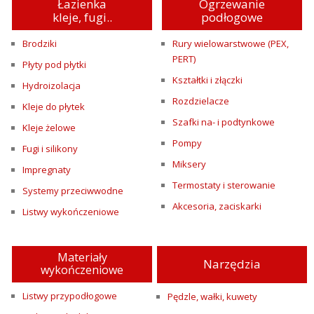
Łazienka
Ogrzewanie
kleje, fugi..
podłogowe
Brodziki
Rury wielowarstwowe (PEX,
PERT)
Płyty pod płytki
Kształtki i złączki
Hydroizolacja
Rozdzielacze
Kleje do płytek
Szafki na- i podtynkowe
Kleje żelowe
Pompy
Fugi i silikony
Miksery
Impregnaty
Termostaty i sterowanie
Systemy przeciwwodne
Akcesoria, zaciskarki
Listwy wykończeniowe
Materiały
Narzędzia
wykończeniowe
Listwy przypodłogowe
Pędzle, wałki, kuwety