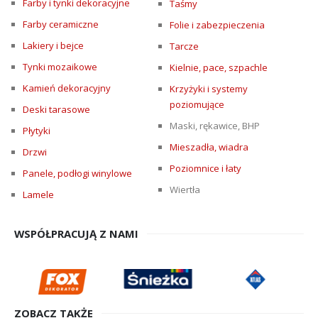
Farby i tynki dekoracyjne
Taśmy
Farby ceramiczne
Folie i zabezpieczenia
Lakiery i bejce
Tarcze
Tynki mozaikowe
Kielnie, pace, szpachle
Kamień dekoracyjny
Krzyżyki i systemy
poziomujące
Deski tarasowe
Maski, rękawice, BHP
Płytyki
Mieszadła, wiadra
Drzwi
Poziomnice i łaty
Panele, podłogi winylowe
Wiertła
Lamele
WSPÓŁPRACUJĄ Z NAMI
ZOBACZ TAKŻE