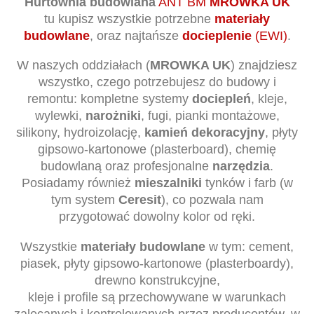
tu kupisz wszystkie potrzebne
materiały
budowlane
, oraz najtańsze
docieplenie
(EWI)
.
W naszych oddziałach (
MROWKA UK
) znajdziesz
wszystko, czego potrzebujesz do budowy i
remontu: kompletne systemy
dociepleń
, kleje,
wylewki,
narożniki
, fugi, pianki montażowe,
silikony, hydroizolację,
kamień dekoracyjny
, płyty
gipsowo-kartonowe (plasterboard), chemię
budowlaną oraz profesjonalne
narzędzia
.
Posiadamy również
mieszalniki
tynków i farb (w
tym system
Ceresit
), co pozwala nam
przygotować dowolny kolor od ręki.
Wszystkie
materiały budowlane
w tym: cement,
piasek, płyty gipsowo-kartonowe (plasterboardy),
drewno konstrukcyjne,
kleje i profile są przechowywane w warunkach
zalecanych i kontrolowanych przez producentów, w