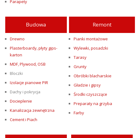
Parapety
Budowa
Remont
Drewno
Pianki montażowe
Plasterboardy, płyty gips-
Wylewki, posadzki
karton
Tarasy
MDF, Plywood, OSB
Grunty
Bloczki
Obróbki blacharskie
Izolacje pianowe PIR
Gładzie i gipsy
Dachy i pokrycja
Środki czyszczące
Docieplenie
Preparaty na grzyba
Kanalizacja zewnętrzna
Farby
Cement i Piach