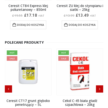
Ceresit CT84 Express klej
Ceresit ZU klej do styropianu i
poliuretanowy – 850ml
siatki – 25kg
Pierwotna
Aktualna
Pierwotna
Aktualna
£
17.18
£
13.49
£
19.55
£
13.99
+VAT
+VAT
cena
cena
cena
cena
wynosiła:
wynosi:
wynosiła:
wynosi:
DODAJ DO KOSZYKA
DODAJ DO KOSZYKA
£19.55.
£17.18.
£13.99.
£13.49.
POLECANE PRODUKTY
HOT
HOT
SALE
SALE
Ceresit CT17 grunt głęboko
Cekol C-45 biała gładź
penetrujący – 5L
szpachlowa – 20kg