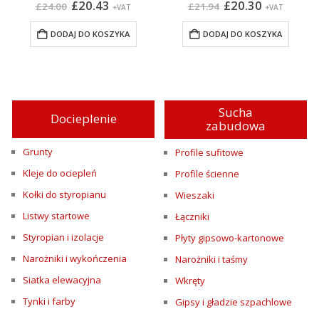
na
Pierwotna
Aktualna
Pierwotna
Aktualna
£
20.43
£
20.30
£
24.00
£
21.94
+VAT
+VAT
cena
cena
cena
cena
:
wynosiła:
wynosi:
wynosiła:
wynosi:
DODAJ DO KOSZYKA
DODAJ DO KOSZYKA
£24.00.
£20.43.
£21.94.
£20.30.
Sucha
Docieplenie
zabudowa
Grunty
Profile sufitowe
Kleje do ociepleń
Profile ścienne
Kołki do styropianu
Wieszaki
Listwy startowe
Łączniki
Styropian i izolacje
Płyty gipsowo-kartonowe
Narożniki i wykończenia
Narożniki i taśmy
Siatka elewacyjna
Wkręty
Tynki i farby
Gipsy i gładzie szpachlowe