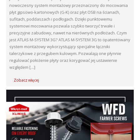
nowoczesny system montażowy przeznaczony do mocowania
płyt gipsowo-kartonowych (G-K) oraz płyt OSB na ścianach,
sufitach, poddaszach i podłogach. Dzięki punktowemu
systemowi mocowania pozwala szybko tworzyć trwałe i
precyzyjne zabudowy, nawet na nierównych podłożach. Czym
jest ATLAS M-SYSTEM 3G? ATLAS M-SYSTEM 3G to opatentowany
system montażowy wykorzystujący specjalne łączniki
talerzykowe z przegubem kulowym. Pozwalają one płynnie
regulować położenie płyty oraz korygować jej ustawienie
względem […]
Zobacz więcej