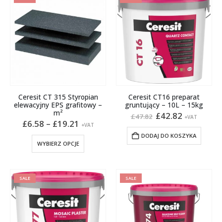
Ceresit CT 315 Styropian
Ceresit CT16 preparat
elewacyjny EPS grafitowy –
gruntujący – 10L – 15kg
m²
Pierwotna
Aktualna
£
42.82
£
47.82
+VAT
Zakres
cena
cena
£
6.58
–
£
19.21
+VAT
cen:
wynosiła:
wynosi:
DODAJ DO KOSZYKA
od
£47.82.
£42.82.
Ten
WYBIERZ OPCJE
£6.58
produkt
do
£19.21
ma
wiele
SALE
SALE
wariantów.
Opcje
można
wybrać