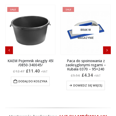
SALE
SALE
BRAK W
MAGAZYNIE
KAEM Pojemnik okrągły 45l
Paca do spoinowania z
/0850-340045/
zaokrąglonymi rogami –
Kubala 0370 – 95×240
Pierwotna
Aktualna
£
11.40
£
12.47
+VAT
cena
cena
Pierwotna
Aktualna
£
4.34
£
5.56
+VAT
produktu
wynosiła:
wynosi:
cena
cena
DODAJ DO KOSZYKA
£12.47.
£11.40.
wynosiła:
wynosi:
DOWIEDZ SIĘ WIĘCEJ
£5.56.
£4.34.
Hurtownia budowlana
ANT BM
MRÓWKA UK