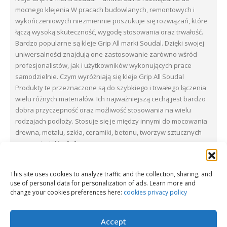
mocnego klejenia W pracach budowlanych, remontowych i
wykończeniowych niezmiennie poszukuje się rozwiązań, które
łączą wysoką skuteczność, wygodę stosowania oraz trwałość.
Bardzo popularne są kleje Grip All marki Soudal. Dzięki swojej
uniwersalności znajdują one zastosowanie zarówno wśród
profesjonalistów, jak i użytkowników wykonujących prace
samodzielnie. Czym wyróżniają się kleje Grip All Soudal
Produkty te przeznaczone są do szybkiego i trwałego łączenia
wielu różnych materiałów. Ich najważniejszą cechą jest bardzo
dobra przyczepność oraz możliwość stosowania na wielu
rodzajach podłoży. Stosuje się je między innymi do mocowania
drewna, metalu, szkła, ceramiki, betonu, tworzyw sztucznych
oraz materiałów […]
Zobacz więcej
This site uses cookies to analyze traffic and the collection, sharing, and
use of personal data for personalization of ads. Learn more and
change your cookies preferences here:
cookies privacy policy
Load more
Accept