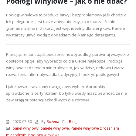
Podłogi winylowe – jak o nie dbać?
Podłogi winylowe to produkt łatwy i bezproblemowy jeśli chodzi o
ich pielęgnację. Jest także antystatyczny, co oznacza, że nie
gromadzi się na nich kurz. Jest więc idealny dla alergików. Panele
wystarczy umyć wodą z dodatkiem delikatnego detergentu.
Planując remont bądź położenie nowej podłogi porównaj wszystkie
dostępne opcje, aby wybrać to co dla Ciebie najlepsze. Podłoga
winylowa z rdzeniem mineralnym to, jak widzisz, ciekawa i warta
rozważenia alternatywa dla tradycyjnych pokryć podłogowych.
I jak zawsze zwracamy uwagę abyś wybierał produkty
sprawdzone, z certyfikatem, bo tylko wtedy masz pewność, że nie
zawierają substancji szkodliwych dla zdrowia.
2020-07-30
By
Bożena
Blog
panel winylowy
,
panele winylowe
,
Panele winylowe z rdzeniem
mineralnym
,
podłoga winylowa