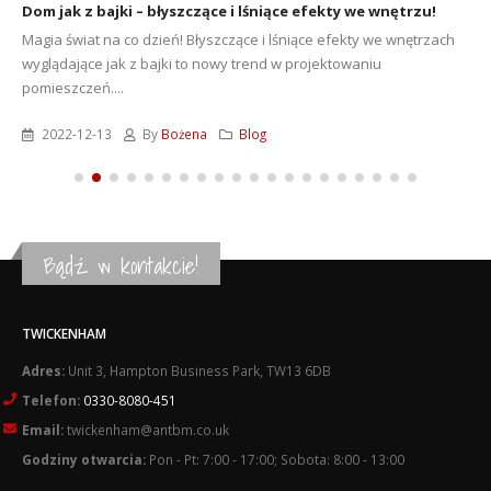
Dom jak z bajki – błyszczące i lśniące efekty we wnętrzu!
Magia świat na co dzień! Błyszczące i lśniące efekty we wnętrzach
wyglądające jak z bajki to nowy trend w projektowaniu
pomieszczeń....
2022-12-13
By
Bożena
Blog
Bądź w kontakcie!
TWICKENHAM
Adres:
Unit 3, Hampton Business Park, TW13 6DB
Telefon:
0330-8080-451
Email:
twickenham@antbm.co.uk
Godziny otwarcia:
Pon - Pt: 7:00 - 17:00; Sobota: 8:00 - 13:00