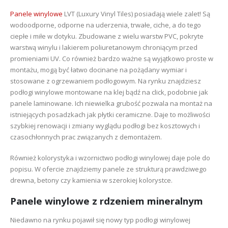
Panele winylowe
LVT (Luxury Vinyl Tiles) posiadają wiele zalet! Są
wodoodporne, odporne na uderzenia, trwałe, ciche, a do tego
ciepłe i miłe w dotyku. Zbudowane z wielu warstw PVC, pokryte
warstwą winylu i lakierem poliuretanowym chroniącym przed
promieniami UV. Co również bardzo ważne są wyjątkowo proste w
montażu, mogą być łatwo docinane na pożądany wymiar i
stosowane z ogrzewaniem podłogowym. Na rynku znajdziesz
podłogi winylowe montowane na klej bądź na click, podobnie jak
panele laminowane. Ich niewielka grubość pozwala na montaż na
istniejących posadzkach jak płytki ceramiczne. Daje to możliwości
szybkiej renowacji i zmiany wyglądu podłogi bez kosztowych i
czasochłonnych prac związanych z demontażem.
Również kolorystyka i wzornictwo podłogi winylowej daje pole do
popisu. W ofercie znajdziemy panele ze strukturą prawdziwego
drewna, betony czy kamienia w szerokiej kolorystce.
Panele winylowe z rdzeniem mineralnym
Niedawno na rynku pojawił się nowy typ podłogi winylowej