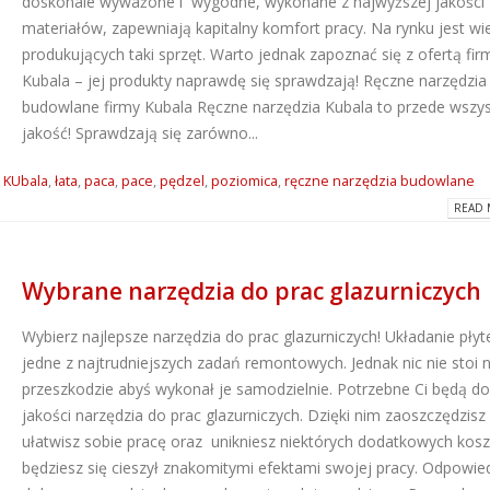
doskonale wyważone i wygodne, wykonane z najwyższej jakości
materiałów, zapewniają kapitalny komfort pracy. Na rynku jest wie
Dlaczego warto wybrać
ATLAS M-SYSTEM
produkujących taki sprzęt. Warto jednak zapoznać się z ofertą fir
kleje Grip All marki Soudal?
nowoczesny sys
montażu płyt G-K
2026-06-16
Kubala – jej produkty naprawdę się sprawdzają! Ręczne narzędzia
2026-07-31
budowlane firmy Kubala Ręczne narzędzia Kubala to przede wszy
jakość! Sprawdzają się zarówno...
Super gładzie Atlas Go i
Wkręty farmersk
GTA w ANT BM Limited!
rodzaje i zastos
2026-05-27
,
KUbala
,
łata
,
paca
,
pace
,
pędzel
,
poziomica
,
ręczne narzędzia budowlane
2026-07-27
READ 
Hydroizolacja łazienki?
Klejące pianki
Postaw na produkty WIM
poliuretanowe S
2026-05-13
Wybrane narzędzia do prac glazurniczych
– rodzaje i zast
2026-07-08
Wybierz najlepsze narzędzia do prac glazurniczych! Układanie płyt
jedne z najtrudniejszych zadań remontowych. Jednak nic nie stoi 
przeszkodzie abyś wykonał je samodzielnie. Potrzebne Ci będą do
jakości narzędzia do prac glazurniczych. Dzięki nim zaoszczędzisz 
ułatwisz sobie pracę oraz unikniesz niektórych dodatkowych kosz
będziesz się cieszył znakomitymi efektami swojej pracy. Odpowie