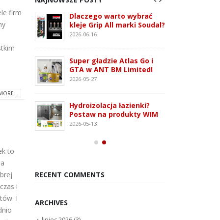
le firm
 3G –
Dlaczego warto wybrać
ATLAS
my
tem
kleje Grip All marki Soudal?
nowo
 i OSB
monta
2026-06-16
2026-07
stkim
Super gładzie Atlas Go i
ie WFD –
Wkręt
GTA w ANT BM Limited!
owanie
rodza
2026-05-27
2026-07
MORE...
Hydroizolacja łazienki?
Kleją
Postaw na produkty WIM
oudaBond
poliu
2026-05-13
osowanie
– rod
2026-07
ek to
na
brej
RECENT COMMENTS
czas i
tów. I
ARCHIVES
dnio
lipiec 2026
(3)