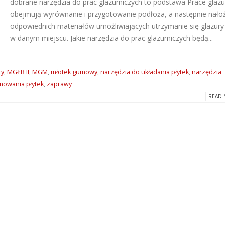
dobrane narzędzia do prac glazurniczych to podstawa Prace glazu
obejmują wyrównanie i przygotowanie podłoża, a następnie nało
odpowiednich materiałów umożliwiających utrzymanie się glazury
w danym miejscu. Jakie narzędzia do prac glazurniczych będą...
ry
,
MGŁR II
,
MGM
,
młotek gumowy
,
narzędzia do układania płytek
,
narzędzia
mowania płytek
,
zaprawy
READ 