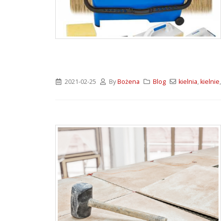
ATLAS M-SYSTEM 3G –
nowoczesny system
montażu płyt G-K i OSB
2026-07-31
Wkręty farmerskie WFD –
rodzaje i zastosowanie
2021-02-25
By
Bożena
Blog
kielnia
,
kielnie
2026-07-27
Klejące pianki
poliuretanowe SoudaBond
– rodzaje i zastosowanie
2026-07-08