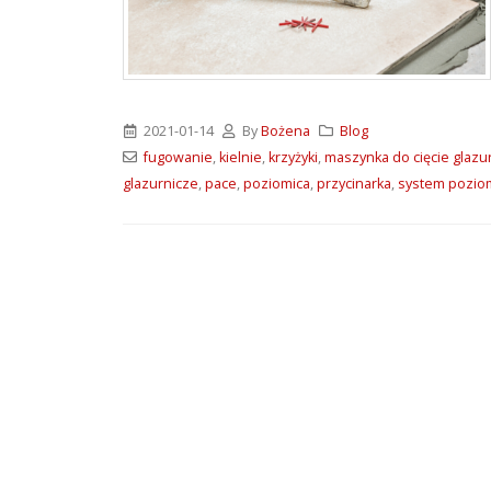
2021-01-14
By
Bożena
Blog
fugowanie
,
kielnie
,
krzyżyki
,
maszynka do cięcie glazu
glazurnicze
,
pace
,
poziomica
,
przycinarka
,
system pozio