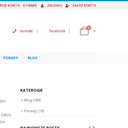
MOJE KONTO
O FIRMIE
ZALOGUJ
ZAŁÓŻ KONTO
0
kontakt
|
facebook
|
PORADY
BLOG
KATEROGIE
Blog
(189)
aden
Porady
(19)
z także
zia
NAJNOWSZE POSTY