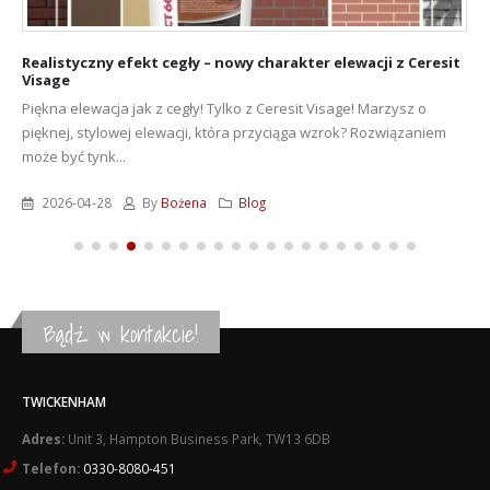
Realistyczny efekt cegły – nowy charakter elewacji z Ceresit
Visage
Piękna elewacja jak z cegły! Tylko z Ceresit Visage! Marzysz o
pięknej, stylowej elewacji, która przyciąga wzrok? Rozwiązaniem
może być tynk...
2026-04-28
By
Bożena
Blog
Bądź w kontakcie!
TWICKENHAM
Adres:
Unit 3, Hampton Business Park, TW13 6DB
Telefon:
0330-8080-451