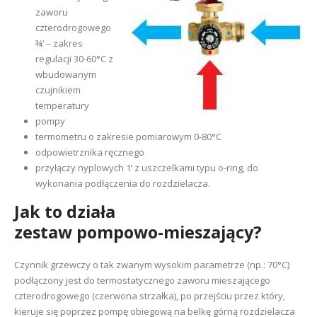
zaworu
czterodrogowego
¾’ – zakres
regulacji 30-60°C z
wbudowanym
czujnikiem
temperatury
pompy
termometru o zakresie pomiarowym 0-80°C
odpowietrznika ręcznego
przyłączy nyplowych 1’ z uszczelkami typu o-ring, do
wykonania podłączenia do rozdzielacza.
Jak to działa
zestaw pompowo-mieszający?
Czynnik grzewczy o tak zwanym wysokim parametrze (np.: 70°C)
podłączony jest do termostatycznego zaworu mieszającego
czterodrogowego (czerwona strzałka), po przejściu przez który,
kieruje się poprzez pompę obiegową na belkę górną rozdzielacza