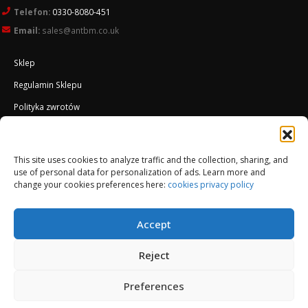
Telefon:
0330-8080-451
Email:
sales@antbm.co.uk
Sklep
Regulamin Sklepu
Polityka zwrotów
Polityka plików cookies (UK)
O Firmie
This site uses cookies to analyze traffic and the collection, sharing, and
use of personal data for personalization of ads. Learn more and
Docieplenie EWI ETICS
change your cookies preferences here:
cookies privacy policy
Accept
Reject
Preferences