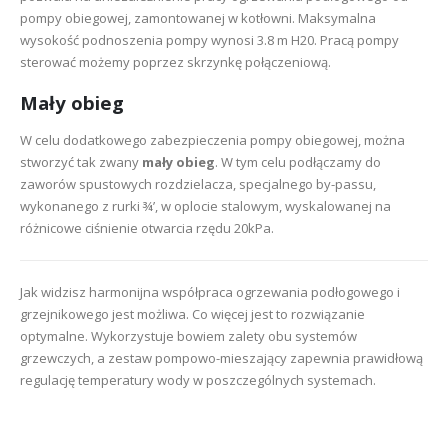
pompy obiegowej, zamontowanej w kotłowni. Maksymalna
wysokość podnoszenia pompy wynosi 3.8 m H20. Pracą pompy
sterować możemy poprzez skrzynkę połączeniową.
Mały obieg
W celu dodatkowego zabezpieczenia pompy obiegowej, można
stworzyć tak zwany
mały obieg
. W tym celu podłączamy do
zaworów spustowych rozdzielacza, specjalnego by-passu,
wykonanego z rurki ¾’, w oplocie stalowym, wyskalowanej na
różnicowe ciśnienie otwarcia rzędu 20kPa.
Jak widzisz harmonijna współpraca ogrzewania podłogowego i
grzejnikowego jest możliwa. Co więcej jest to rozwiązanie
optymalne. Wykorzystuje bowiem zalety obu systemów
grzewczych, a zestaw pompowo-mieszający zapewnia prawidłową
regulację temperatury wody w poszczególnych systemach.