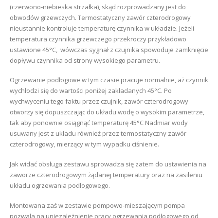
(czerwono-niebieska strzałka), skąd rozprowadzany jest do
obwodów grzewczych. Termostatyczny zawór czterodrogowy
nieustannie kontroluje temperaturę czynnika w układzie. Jeżeli
temperatura czynnika grzewczego przekroczy przykładowo
ustawione 45°C, wówczas sygnał z czujnika spowoduje zamknięcie
dopływu czynnika od strony wysokiego parametru.
Ogrzewanie podłogowe w tym czasie pracuje normalnie, aż czynnik
wychłodzi się do wartości poniżej zakładanych 45°C. Po
wychwyceniu tego faktu przez czujnik, zawór czterodrogowy
otworzy się dopuszczając do układu wodę o wysokim parametrze,
tak aby ponownie osiągnąć temperaturę 45°C Nadmiar wody
usuwany jest z układu również przez termostatyczny zawór
czterodrogowy, mierzący w tym wypadku ciśnienie.
Jak widać obsługa zestawu sprowadza się zatem do ustawienia na
zaworze czterodrogowym żądanej temperatury oraz na zasileniu
układu ogrzewania podłogowego.
Montowana zaś w zestawie pompowo-mieszającym pompa
pozwala na uniezależnienie pracy ogrzewania podłogowego od