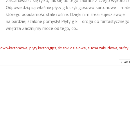
Zastanawiasz się tylko, jak się do tego zabrać? Z czego wykonać?
Odpowiedzią są właśnie płyty g-k czyli gipsowo-kartonowe – mater
Dlaczego warto wybrać
ATLAS M-SYSTEM
którego popularność stale rośnie. Dzięki nim zrealizujesz swoje
kleje Grip All marki Soudal?
nowoczesny sys
montażu płyt G-K
2026-06-16
najbardziej szalone pomysły! Płyty g-k – droga do fantastycznego
2026-07-31
wnętrza
Zacznijmy może od tego, co...
Super gładzie Atlas Go i
Wkręty farmersk
GTA w ANT BM Limited!
rodzaje i zastos
2026-05-27
psowo-kartonowe
,
płyty kartongips
,
ścianki działowe
,
sucha zabudowa
,
sufity
2026-07-27
Hydroizolacja łazienki?
READ 
Klejące pianki
Postaw na produkty WIM
poliuretanowe S
2026-05-13
– rodzaje i zast
2026-07-08