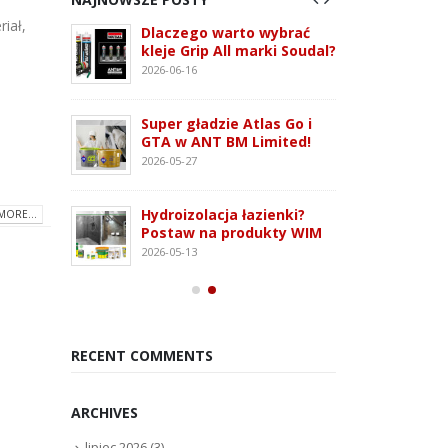
iał,
 3G –
Dlaczego warto wybrać
ATLAS
tem
kleje Grip All marki Soudal?
nowo
 i OSB
monta
2026-06-16
2026-07
Super gładzie Atlas Go i
ie WFD –
Wkręt
GTA w ANT BM Limited!
owanie
rodza
2026-05-27
2026-07
Hydroizolacja łazienki?
MORE...
Kleją
Postaw na produkty WIM
oudaBond
poliu
2026-05-13
osowanie
– rod
2026-07
RECENT COMMENTS
ARCHIVES
lipiec 2026
(3)