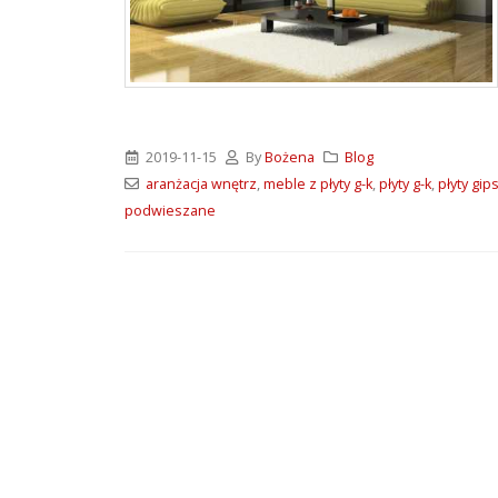
ATLAS M-SYSTEM 3G –
nowoczesny system
montażu płyt G-K i OSB
2026-07-31
Wkręty farmerskie WFD –
2019-11-15
By
Bożena
Blog
rodzaje i zastosowanie
aranżacja wnętrz
,
meble z płyty g-k
,
płyty g-k
,
płyty gi
2026-07-27
podwieszane
Klejące pianki
poliuretanowe SoudaBond
– rodzaje i zastosowanie
2026-07-08