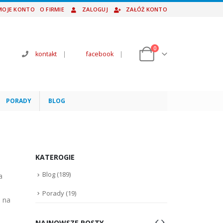
MOJE KONTO
O FIRMIE
ZALOGUJ
ZAŁÓŻ KONTO
0
kontakt
|
facebook
|
PORADY
BLOG
KATEROGIE
Blog
(189)
a
Porady
(19)
i na
NAJNOWSZE POSTY