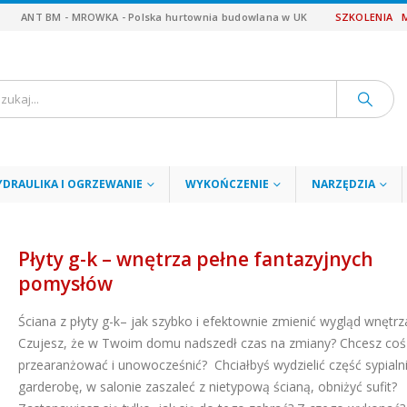
ANT BM - MROWKA - Polska hurtownia budowlana w UK
SZKOLENIA
YDRAULIKA I OGRZEWANIE
WYKOŃCZENIE
NARZĘDZIA
Płyty g-k – wnętrza pełne fantazyjnych
pomysłów
Ściana z płyty g-k– jak szybko i efektownie zmienić wygląd wnętrz
Czujesz, że w Twoim domu nadszedł czas na zmiany? Chcesz coś
przearanżować i unowocześnić? Chciałbyś wydzielić część sypialn
garderobę, w salonie zaszaleć z nietypową ścianą, obniżyć sufit?