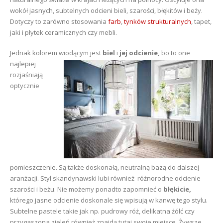
wokół jasnych, subtelnych odcieni bieli, szarości, błękitów i beży.
Dotyczy to zarówno stosowania
farb
,
tynków strukturalnych
, tapet,
jaki i płytek ceramicznych czy mebli.
Jednak kolorem wiodącym
jest
biel
i
jej odcienie,
bo to one
najlepiej
rozjaśniają
optycznie
pomieszczenie. Są także doskonałą, neutralną bazą do dalszej
aranżacji. Styl skandynawski lubi również różnorodne odcienie
szarości i beżu. Nie możemy ponadto zapomnieć o
błękicie,
którego jasne odcienie doskonale się wpisują w kanwę tego stylu.
Subtelne pastele takie jak np. pudrowy róż, delikatna żółć czy
przygaszona zieleń również znajdą tutaj swoje miejsce. Żywsze