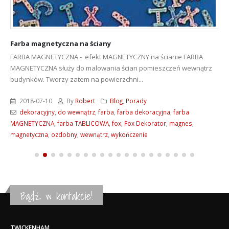
Farba magnetyczna na ściany
FARBA MAGNETYCZNA - efekt MAGNETYCZNY na ścianie
FARBA
MAGNETYCZNA służy do malowania ścian pomieszczeń wewnątrz
budynków. Tworzy zatem na powierzchni...
2018-07-10
By
Robert
Blog
,
Porady
dekoracyjny
,
do wewnątrz
,
farba
,
farba dekoracyjna
,
farba
MAGNETYCZNA
,
farba TABLICOWA
,
fox
,
Fox Dekorator
,
magnes
,
magnetyczna
,
ozdobny
,
wewnątrz
,
wykończenie
Bądź w kontakcie!
TWICKENHAM