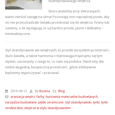
skandynawskiego wnętrza.
Skoro jesteśmy przy dekoracjach,
warto zwrócić uwagę na okna! Pozostają one najczęściej puste, aby
nic nie przeszkadzało światłu przedostać się do wnętrza. Firany lub
zasłony, o ile występują, to są bardzo proste, jasne i delikatne –
minimalistyczne.
Styl skandynawski we wnętrzach, to przede wszystkim przestrzeń i
dużo światła, a także harmonia i równowaga.Inspirujmy się tym
stylem, zaczerpmy z niego to, co nam się podoba. Stwórzmy dla
siebie wygodną, bezpieczną przestrzeń , gdzie efektywnie
będziemy wypoczywać i pracować.
2019-06-12
By
Bożena
Blog
aranżacja wnętrz
,
farby
,
hurtownia materiałów budowlanych
,
narzędzia budowlane
,
płytki ceramiczne
,
styl skandynawski
,
tynki
,
tynki
strukturalne
,
wnętrze w stylu skandynawskim