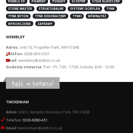
PANELE 3D
PIGMENT
PORADY
SCZEPNY
STIUK KLASYCZNY
STONE MASTER
STRUKTURALNY
SYSTEMY OCIEPLEŃ
TYNK
TYNK BETON
TYNK DEKORACYJNY
TYNKI
WEWNĄTRZ
WYKOŃCZENIE
ZAPRAWY
WEMBLEY
Adres:
Unit 10, Propeller Park, NW10 0AB
Telefon:
0208-459-5397
Email:
wembley@antbm.co.uk
Godziny otwarcia:
Pon - Pt: 7:00 - 17:00; Sobota: 8:00 - 13:00
Bądź w kontakcie!
TWICKENHAM
Adres:
Unit 3, Hampton Business Park, TW13 6DB
Telefon:
0330-8080-451
Email:
twickenham@antbm.co.uk