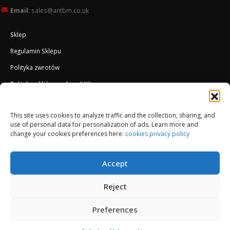
Email:
sales@antbm.co.uk
Sklep
Regulamin Sklepu
Polityka zwrotów
Polityka plików cookies (UK)
O Firmie
This site uses cookies to analyze traffic and the collection, sharing, and
Docieplenie EWI ETICS
use of personal data for personalization of ads. Learn more and
change your cookies preferences here:
cookies privacy policy
Accept
Reject
Preferences
© Copyright 2013-2026. All Rights Reserved.