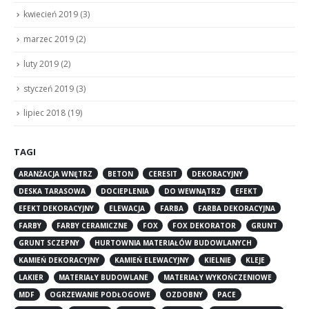
kwiecień 2019
(3)
marzec 2019
(2)
luty 2019
(2)
styczeń 2019
(3)
lipiec 2018
(19)
TAGI
ARANŻACJA WNĘTRZ
BETON
CERESIT
DEKORACYJNY
DESKA TARASOWA
DOCIEPLENIA
DO WEWNĄTRZ
EFEKT
EFEKT DEKORACYJNY
ELEWACJA
FARBA
FARBA DEKORACYJNA
FARBY
FARBY CERAMICZNE
FOX
FOX DEKORATOR
GRUNT
GRUNT SCZEPNY
HURTOWNIA MATERIAŁÓW BUDOWLANYCH
KAMIEŃ DEKORACYJNY
KAMIEŃ ELEWACYJNY
KIELNIE
KLEJE
LAKIER
MATERIAŁY BUDOWLANE
MATERIAŁY WYKOŃCZENIOWE
MDF
OGRZEWANIE PODŁOGOWE
OZDOBNY
PACE