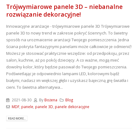
Trójwymiarowe panele 3D – niebanalne
rozwiązanie dekoracyjne!
Innowacyjne aranżacje - trójwymiarowe panele 3D Trójwymiarowe
panele 3D to nowy trend w zakresie pokryć ściennych. To świetny
sposób na urozmaicenie aranżacji Twojego pomieszczenia. Jedna
ściana pokryta fantazyjnymi panelami może całkowicie je odmienić!
Możesz je stosować praktycznie wszędzie: od przedpokoju, przez
salon, kuchnie, aż po pokój dziecięcy. A co ważne, mogą mieć
dowolny kolor, który będzie pasował do Twojego pomieszczenia.
Podświetlając je odpowiednio lampami LED, kolorowymi bądź
białymi, nadasz im większej głębi i uzyskasz bajeczną grę światła i
cieni. To świetna alternatywa...
2021-08-30
By
Bożena
Blog
MDF
,
panele
,
panele 3D
,
panele dekoracyjne
READ MORE...