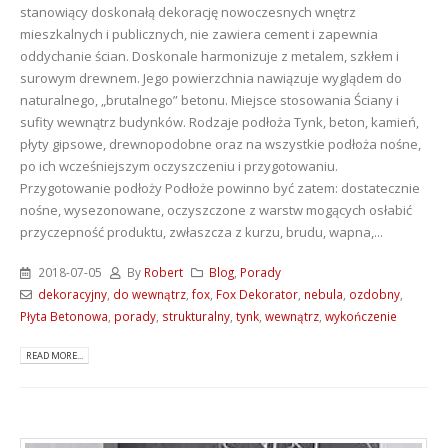
stanowiący doskonałą dekorację nowoczesnych wnętrz
mieszkalnych i publicznych, nie zawiera cement i zapewnia
oddychanie ścian. Doskonale harmonizuje z metalem, szkłem i
surowym drewnem. Jego powierzchnia nawiązuje wyglądem do
naturalnego, „brutalnego” betonu. Miejsce stosowania Ściany i
sufity wewnątrz budynków. Rodzaje podłoża Tynk, beton, kamień,
płyty gipsowe, drewnopodobne oraz na wszystkie podłoża nośne,
po ich wcześniejszym oczyszczeniu i przygotowaniu.
Przygotowanie podłoży Podłoże powinno być zatem: dostatecznie
nośne, wysezonowane, oczyszczone z warstw mogących osłabić
przyczepność produktu, zwłaszcza z kurzu, brudu, wapna,...
2018-07-05
By
Robert
Blog
,
Porady
dekoracyjny
,
do wewnątrz
,
fox
,
Fox Dekorator
,
nebula
,
ozdobny
,
Płyta Betonowa
,
porady
,
strukturalny
,
tynk
,
wewnątrz
,
wykończenie
READ MORE...