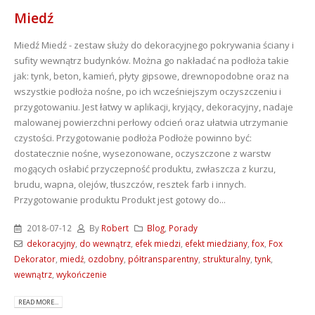
Miedź
Miedź
Miedź - zestaw służy do dekoracyjnego pokrywania ściany i
sufity wewnątrz budynków. Można go nakładać na podłoża takie
jak: tynk, beton, kamień, płyty gipsowe, drewnopodobne oraz na
wszystkie podłoża nośne, po ich wcześniejszym oczyszczeniu i
przygotowaniu. Jest łatwy w aplikacji, kryjący, dekoracyjny, nadaje
malowanej powierzchni perłowy odcień oraz ułatwia utrzymanie
czystości. Przygotowanie podłoża Podłoże powinno być:
dostatecznie nośne, wysezonowane, oczyszczone z warstw
mogących osłabić przyczepność produktu, zwłaszcza z kurzu,
brudu, wapna, olejów, tłuszczów, resztek farb i innych.​
Przygotowanie produktu Produkt jest gotowy do...
2018-07-12
By
Robert
Blog
,
Porady
dekoracyjny
,
do wewnątrz
,
efek miedzi
,
efekt miedziany
,
fox
,
Fox
Dekorator
,
miedź
,
ozdobny
,
półtransparentny
,
strukturalny
,
tynk
,
wewnątrz
,
wykończenie
READ MORE...