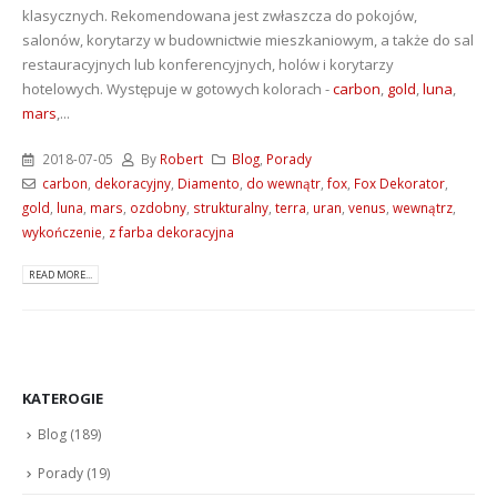
klasycznych. Rekomendowana jest zwłaszcza do pokojów,
salonów, korytarzy w budownictwie mieszkaniowym, a także do sal
restauracyjnych lub konferencyjnych, holów i korytarzy
hotelowych. Występuje w gotowych kolorach -
carbon
,
gold
,
luna
,
mars
,...
2018-07-05
By
Robert
Blog
,
Porady
carbon
,
dekoracyjny
,
Diamento
,
do wewnątr
,
fox
,
Fox Dekorator
,
gold
,
luna
,
mars
,
ozdobny
,
strukturalny
,
terra
,
uran
,
venus
,
wewnątrz
,
wykończenie
,
z farba dekoracyjna
READ MORE...
KATEROGIE
Blog
(189)
Porady
(19)