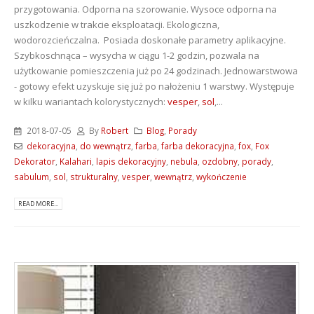
przygotowania. Odporna na szorowanie. Wysoce odporna na
uszkodzenie w trakcie eksploatacji. Ekologiczna,
wodorozcieńczalna. Posiada doskonałe parametry aplikacyjne.
Szybkoschnąca – wysycha w ciągu 1-2 godzin, pozwala na
użytkowanie pomieszczenia już po 24 godzinach. Jednowarstwowa
- gotowy efekt uzyskuje się już po nałożeniu 1 warstwy. Występuje
w kilku wariantach kolorystycznych:
vesper
,
sol
,...
2018-07-05
By
Robert
Blog
,
Porady
dekoracyjna
,
do wewnątrz
,
farba
,
farba dekoracyjna
,
fox
,
Fox
Dekorator
,
Kalahari
,
lapis dekoracyjny
,
nebula
,
ozdobny
,
porady
,
sabulum
,
sol
,
strukturalny
,
vesper
,
wewnątrz
,
wykończenie
READ MORE...