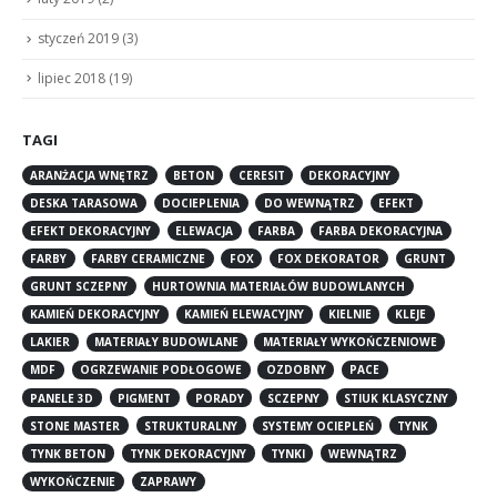
styczeń 2019
(3)
lipiec 2018
(19)
TAGI
ARANŻACJA WNĘTRZ
BETON
CERESIT
DEKORACYJNY
DESKA TARASOWA
DOCIEPLENIA
DO WEWNĄTRZ
EFEKT
EFEKT DEKORACYJNY
ELEWACJA
FARBA
FARBA DEKORACYJNA
FARBY
FARBY CERAMICZNE
FOX
FOX DEKORATOR
GRUNT
GRUNT SCZEPNY
HURTOWNIA MATERIAŁÓW BUDOWLANYCH
KAMIEŃ DEKORACYJNY
KAMIEŃ ELEWACYJNY
KIELNIE
KLEJE
LAKIER
MATERIAŁY BUDOWLANE
MATERIAŁY WYKOŃCZENIOWE
MDF
OGRZEWANIE PODŁOGOWE
OZDOBNY
PACE
PANELE 3D
PIGMENT
PORADY
SCZEPNY
STIUK KLASYCZNY
STONE MASTER
STRUKTURALNY
SYSTEMY OCIEPLEŃ
TYNK
TYNK BETON
TYNK DEKORACYJNY
TYNKI
WEWNĄTRZ
WYKOŃCZENIE
ZAPRAWY