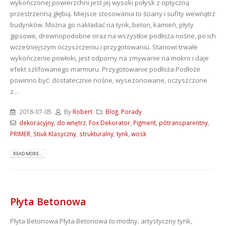
wykończonej powierzchni jest jej wysoki połysk z optyczną
przestrzenną głębią. Miejsce stosowania to ściany i sufity wewnątrz
budynków. Można go nakładać na tynk, beton, kamień, płyty
gipsowe, drewnopodobne oraz na wszystkie podłoża nośne, po ich
wcześniejszym oczyszczeniu i przygotowaniu. Stanowi trwałe
wykończenie powłoki, jest odporny na zmywanie na mokro i daje
efekt szlifowanego marmuru. Przygotowanie podłoża Podłoże
powinno być: dostatecznie nośne, wysezonowane, oczyszczone
z...
2018-07-05
By
Robert
Blog
,
Porady
dekoracyjny
,
do wnętrz
,
Fox Dekorator
,
Pigment
,
pótransparentny
,
PRIMER
,
Stiuk Klasyczny
,
strukturalny
,
tynk
,
wosk
READ MORE...
Płyta Betonowa
Płyta Betonowa
Płyta Betonowa to modny, artystyczny tynk,