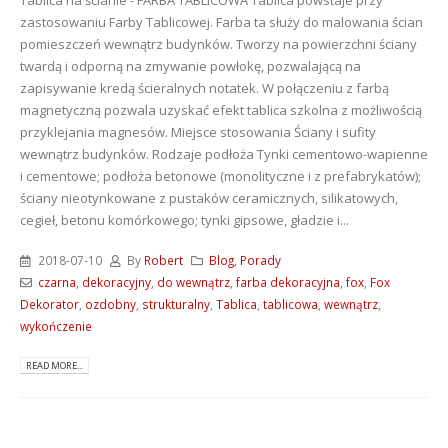
zastosowaniu Farby Tablicowej. Farba ta służy do malowania ścian
pomieszczeń wewnątrz budynków. Tworzy na powierzchni ściany
twardą i odporną na zmywanie powłokę, pozwalającą na
zapisywanie kredą ścieralnych notatek. W połączeniu z farbą
magnetyczną pozwala uzyskać efekt tablica szkolna z możliwością
przyklejania magnesów. Miejsce stosowania Ściany i sufity
wewnątrz budynków. Rodzaje podłoża Tynki cementowo-wapienne
i cementowe; podłoża betonowe (monolityczne i z prefabrykatów);
ściany nieotynkowane z pustaków ceramicznych, silikatowych,
cegieł, betonu komórkowego; tynki gipsowe, gładzie i...
2018-07-10
By
Robert
Blog
,
Porady
czarna
,
dekoracyjny
,
do wewnątrz
,
farba dekoracyjna
,
fox
,
Fox
Dekorator
,
ozdobny
,
strukturalny
,
Tablica
,
tablicowa
,
wewnątrz
,
wykończenie
READ MORE...