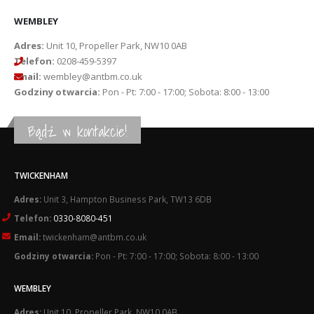
WEMBLEY
Adres:
Unit 10, Propeller Park, NW10 0AB
Telefon:
0208-459-5397
Email:
wembley@antbm.co.uk
Godziny otwarcia:
Pon - Pt: 7:00 - 17:00; Sobota: 8:00 - 13:00
Bądź w kontakcie!
TWICKENHAM
Adres:
Unit 3, Hampton Business Park, TW13 6DB
Telefon:
0330-8080-451
Email:
twickenham@antbm.co.uk
Godziny otwarcia:
Pon - Pt: 7:00 - 17:00; Sobota: 8:00 - 13:00
WEMBLEY
Adres:
Unit 10, Propeller Park, NW10 0AB