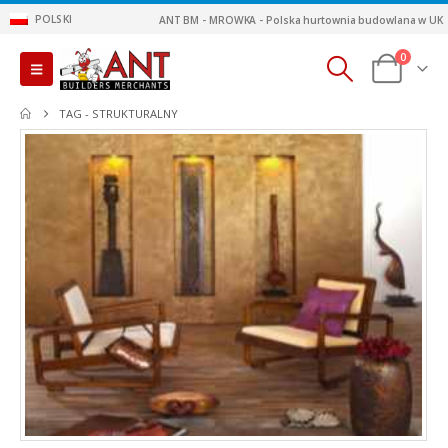
POLSKI
ANT BM - MROWKA - Polska hurtownia budowlana w UK
0
TAG -
STRUKTURALNY